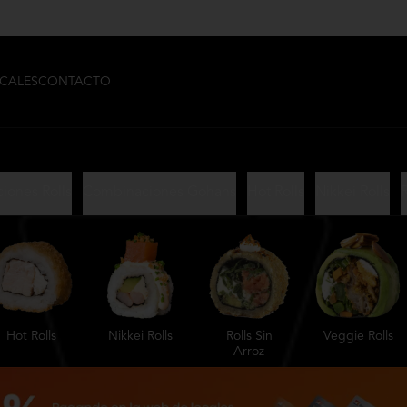
CALES
CONTACTO
iones Rolls
Combinaciones Gohans
Hot Rolls
Nikkei Rolls
R
Hot Rolls
Nikkei Rolls
Rolls Sin
Veggie Rolls
Arroz