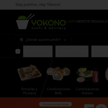
Stay positive, stay Yokono!
CARTA
REPETIR PEDIDO
LO
¿Dónde quieres pedir?
Gohans Premium
Entradas y Picoteos
Combinac
Entradas y
Combinaciones
Combinaciones
Picoteos
Rolls
Gohans