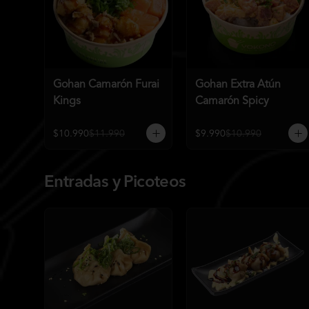
Gohan Camarón Furai
Gohan Extra Atún
Kings
Camarón Spicy
$10.990
$11.990
$9.990
$10.990
Entradas y Picoteos