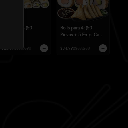
Rolls para 3 (50
Rolls para 4: (50
Piezas)
Piezas + 5 Emp. Cam
Q)
$26.990
$30.090
$34.990
$37.230