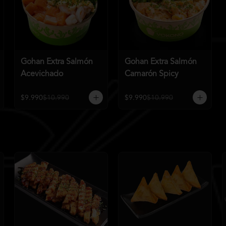
Gohan Extra Salmón
Gohan Extra Salmón
Acevichado
Camarón Spicy
$9.990
$10.990
$9.990
$10.990