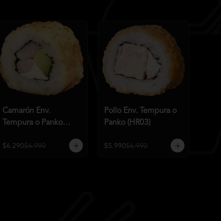
Camarón Env.
Pollo Env. Tempura o
Tempura o Panko
Panko (HR03)
(HR02)
$6.290
$6.990
$5.990
$6.990