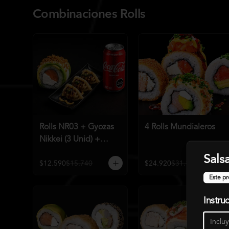
Combinaciones Rolls
Rolls NR03 + Gyozas
4 Rolls Mundialeros
Nikkei (3 Unid) +
Bebida a elección
Sals
$12.590
$15.740
$24.920
$31.190
Este pr
Instru