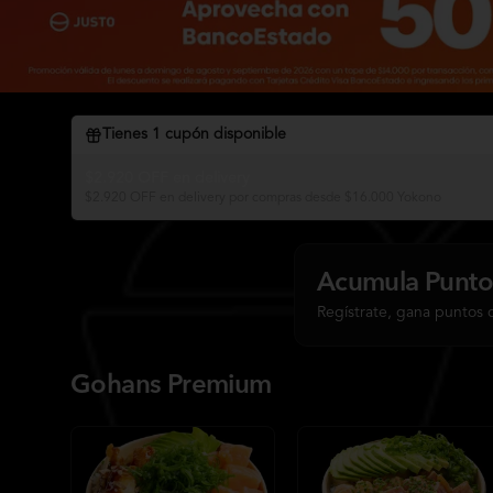
Tienes
1
cupón disponible
$2.920 OFF en delivery
$2.920 OFF en delivery por compras desde $16.000 Yokono
Acumula
Punto
Regístrate, gana puntos 
Gohans Premium