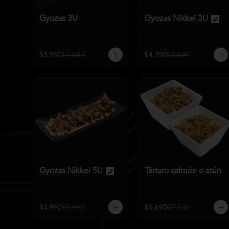
Gyozas 3U
Gyozas Nikkei 3U
$3.990
$4.590
$4.290
$5.590
Gyozas Nikkei 5U
Tártaro salmón o atún
$4.990
$5.990
$5.690
$7.140