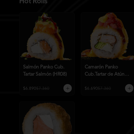
Hot Rolls
Salmón Panko Cub.
Camarón Panko
Tartar Salmón (HR08)
Cub.Tartar de Atún
(HR07)
$6.890
$7.360
$6.690
$7.360