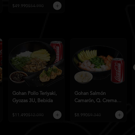
$49.990
$54.990
Gohan Pollo Teriyaki,
Gohan Salmón
Gyozas 3U, Bebida
Camarón, Q. Crema,
Bebida
$11.490
$12.090
$8.990
$9.340