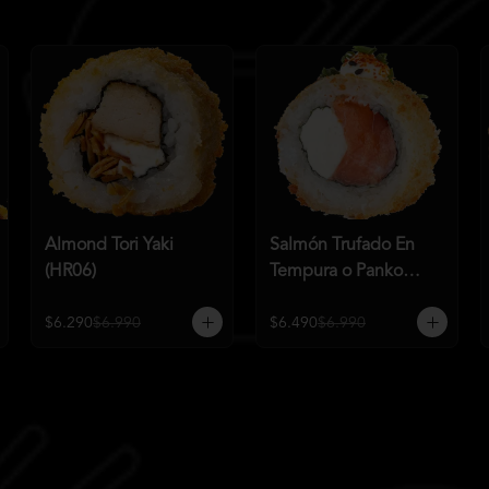
Almond Tori Yaki
Salmón Trufado En
(HR06)
Tempura o Panko
(HR04)
$6.290
$6.990
$6.490
$6.990