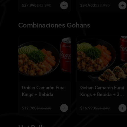
$37.990
$43.990
$34.900
$38.990
Combinaciones Gohans
Gohan Camarón Furai
Gohan Camarón Furai
Kings + Bebida
Kings + Bebida + 3
Unid de Gyozas
Nikkei
$12.980
$16.230
$16.990
$21.240