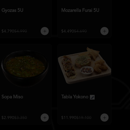
Gyozas 5U
Mozarella Furai 5U
$4.790
$4.990
$4.490
$4.690
Sopa Miso
Tabla Yokono
$2.990
$3.350
$11.990
$19.100