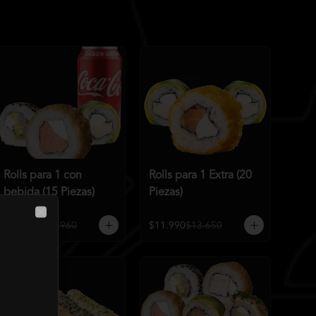
Rolls para 1 con
Rolls para 1 Extra (20
bebida (15 Piezas)
Piezas)
Close
$10.990
$11.960
$11.990
$13.650