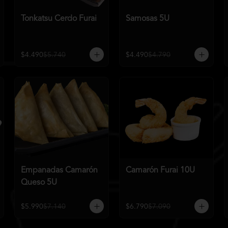
Tonkatsu Cerdo Furai
Samosas 5U
$4.490
$5.740
$4.490
$4.790
Empanadas Camarón
Camarón Furai 10U
Queso 5U
$5.990
$7.140
$6.790
$7.090