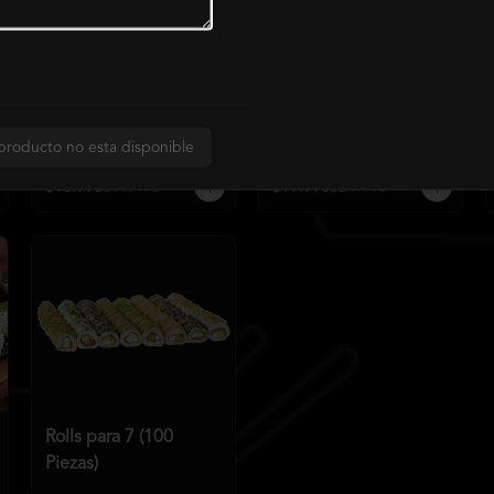
Rolls para 2 Sin Arroz
Rolls para 2 Extra (35
(24 Piezas)
Piezas)
producto no esta disponible
$18.990
$19.490
$19.990
$24.140
Rolls para 7 (100
Piezas)