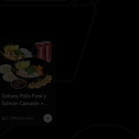
Gohans Pollo Furai y
Salmón Camarón +
2QC
$21.990
$25.850