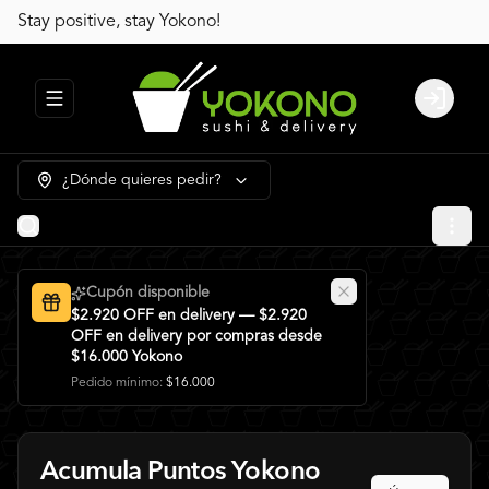
Stay positive, stay Yokono!
Abrir menu de navegación
Login
¿Dónde quieres pedir?
Cupón disponible
$2.920 OFF en delivery — $2.920
OFF en delivery por compras desde
$16.000 Yokono
Pedido mínimo
:
$16.000
Acumula
Puntos Yokono