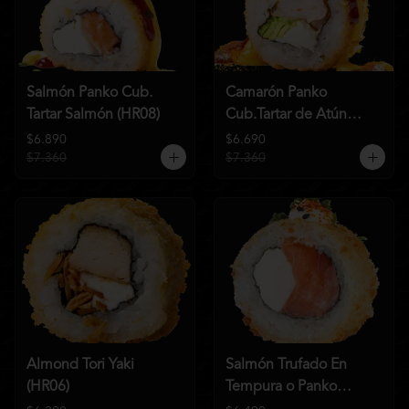
Salmón Panko Cub.
Camarón Panko
Tartar Salmón (HR08)
Cub.Tartar de Atún
(HR07)
$6.890
$6.690
$7.360
$7.360
Almond Tori Yaki
Salmón Trufado En
(HR06)
Tempura o Panko
(HR04)