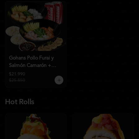
Gohans Pollo Furai y
Salmón Camarón +
2QC
$21.990
$25.850
Hot Rolls