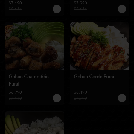
$7.490
$7.990
$8.614
$8.614
Gohan Champiñón
Gohan Cerdo Furai
Furai
$6.990
$6.490
$7.140
$7.990