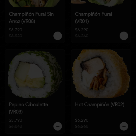
Champiñón Furai Sin
Champiñón Furai
Arroz (VR08)
(VR01)
$6.790
$6.290
$6.920
$6.260
Pepino Ciboulette
Hot Champiñón (VR02)
(VR03)
$5.790
$6.290
$6.040
$6.260