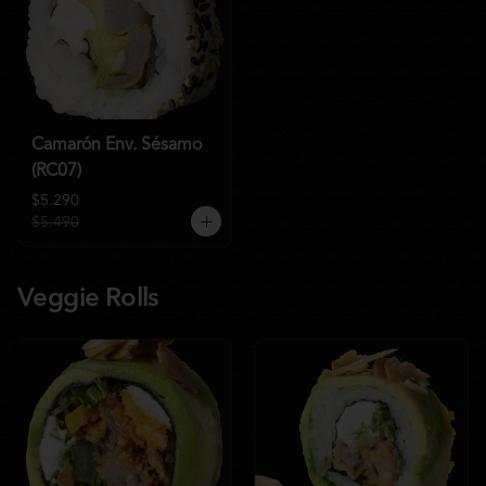
Camarón Env. Sésamo
(RC07)
$5.290
$5.490
Veggie Rolls