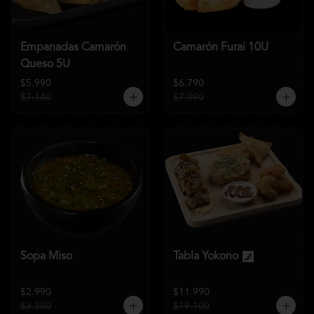
Empanadas Camarón
Camarón Furai 10U
Queso 5U
$5.990
$6.790
$7.140
$7.090
Sopa Miso
Tabla Yokono
$2.990
$11.990
$3.350
$19.100