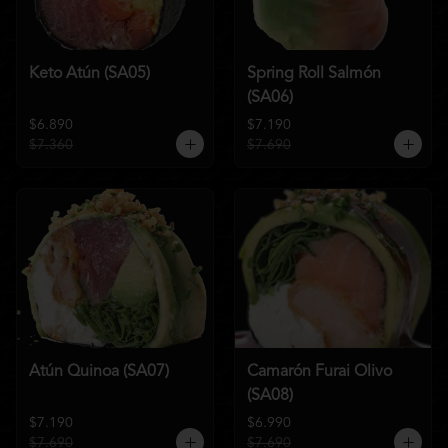
Keto Atún (SA05)
Spring Roll Salmón
(SA06)
$6.890
$7.190
$7.360
$7.690
Atún Quinoa (SA07)
Camarón Furai Olivo
(SA08)
$7.190
$6.990
$7.690
$7.690