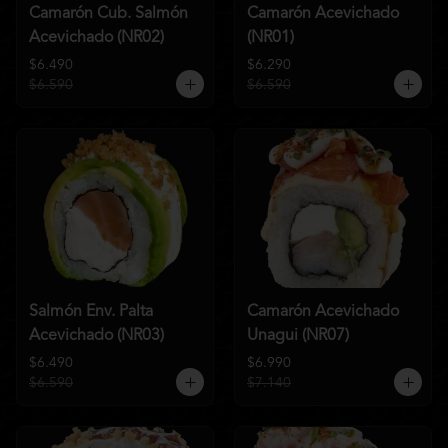
Camarón Cub. Salmón
Camarón Acevichado
Acevichado (NR02)
(NR01)
$6.490
$6.290
$6.590
$6.590
Salmón Env. Palta
Camarón Acevichado
Acevichado (NR03)
Unagui (NR07)
$6.490
$6.990
$6.590
$7.140