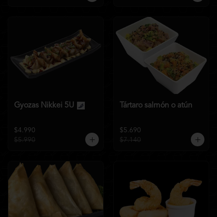
Gyozas Nikkei 5U
Tártaro salmón o atún
$4.990
$5.690
$5.990
$7.140