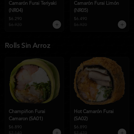
Camarón Furai Teriyaki
Camarón Furai Limón
(NR04)
(NR05)
$6.290
$6.490
$6.920
$6.920
Rolls Sin Arroz
Champiñon Furai
Hot Camarón Furai
Camaron (SA01)
(SA02)
$6.890
$6.890
$7.140
$7.470