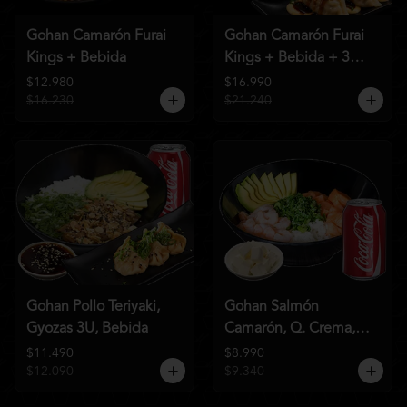
Gohan Camarón Furai
Gohan Camarón Furai
Kings + Bebida
Kings + Bebida + 3
Unid de Gyozas Nikkei
$12.980
$16.990
$16.230
$21.240
Gohan Pollo Teriyaki,
Gohan Salmón
Gyozas 3U, Bebida
Camarón, Q. Crema,
Bebida
$11.490
$8.990
$12.090
$9.340