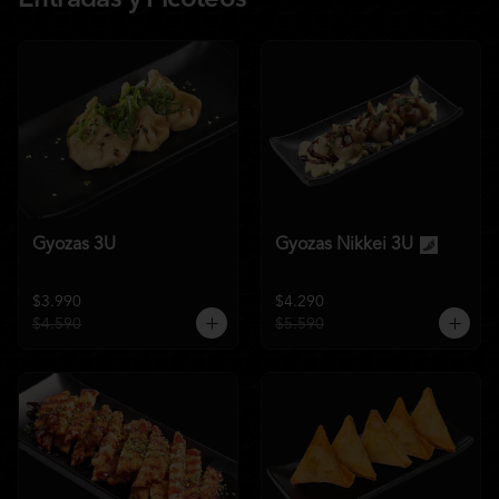
Entradas y Picoteos
Gyozas 3U
Gyozas Nikkei 3U
$3.990
$4.290
$4.590
$5.590