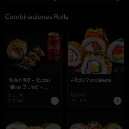
Combinaciones Rolls
Rolls NR03 + Gyozas
4 Rolls Mundialeros
Nikkei (3 Unid) +
Bebida a elección
$12.590
$24.920
$15.740
$31.190