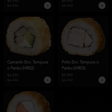
$6.290
$6.490
$6.990
$6.990
Camarón Env. Tempura
Pollo Env. Tempura o
o Panko (HR02)
Panko (HR03)
$6.290
$5.990
$6.990
$6.990