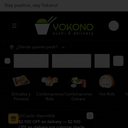
Stay positive, stay Yokono!
Abrir menu de navegación
Login
¿Dónde quieres pedir?
Gohans Premium
Entradas y Picoteos
Combinaciones R
Entradas y
Combinaciones
Combinaciones
Hot Rolls
N
Picoteos
Rolls
Gohans
Cupón disponible
$2.920 OFF en delivery — $2.920
OFF en delivery por compras desde