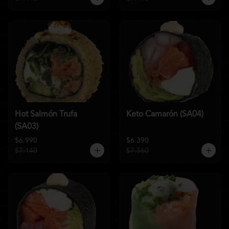
Hot Salmón Trufa
Keto Camarón (SA04)
(SA03)
$6.990
$6.390
$7.140
$7.360