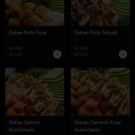
Gohan Pollo Furai
Gohan Pollo Teriyaki
$6.990
$7.490
$7.140
$8.614
Gohan Salmón
Gohan Camarón Furai
Acevichado
Acevichado