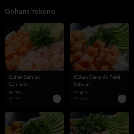
Gohans Yokono
Gohan Salmón
Gohan Camarón Furai
Camarón
Salmon
$6.990
$7.490
$8.039
$8.614