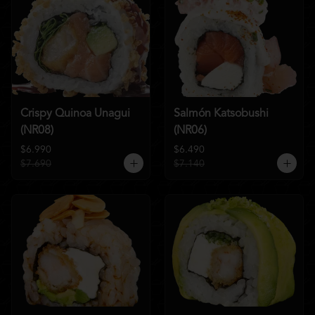
Crispy Quinoa Unagui
Salmón Katsobushi
(NR08)
(NR06)
$6.990
$6.490
$7.690
$7.140