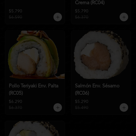
Crema (RC04)
$5.790
$5.790
$6.590
$6.370
Pollo Teriyaki Env. Palta
Salmón Env. Sésamo
(RC05)
(RC06)
$6.290
$5.290
$6.370
$5.490