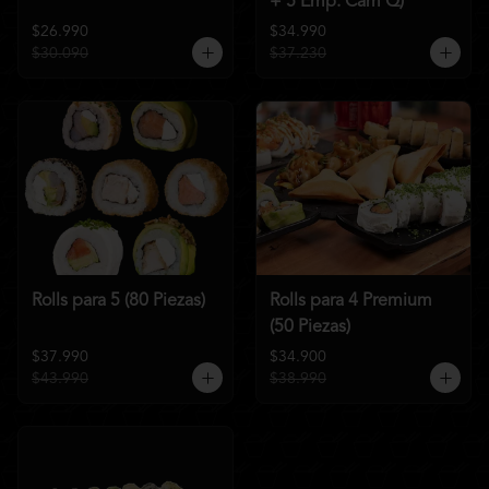
+ 5 Emp. Cam Q)
$26.990
$34.990
$30.090
$37.230
Rolls para 5 (80 Piezas)
Rolls para 4 Premium
(50 Piezas)
$37.990
$34.900
$43.990
$38.990