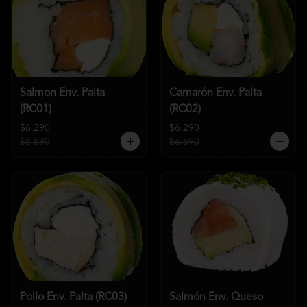
Salmon Env. Palta
Camarón Env. Palta
(RC01)
(RC02)
$6.290
$6.290
$6.590
$6.590
Pollo Env. Palta (RC03)
Salmón Env. Queso