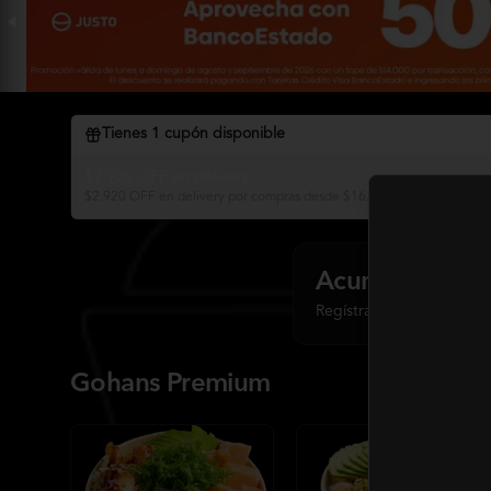
Tienes
1
cupón disponible
$2.920 OFF en delivery
$2.920 OFF en delivery por compras desde $16.000 Yokono
Acumula
Punto
Regístrate, gana puntos 
Gohans Premium