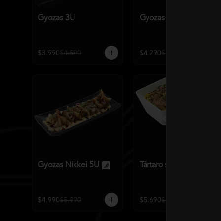
Gyozas 3U
Gyozas Nikkei 3U
$3.990
$4.590
$4.290
$5.590
Gyozas Nikkei 5U
Tártaro salmón o atún
$4.990
$5.990
$5.690
$7.140