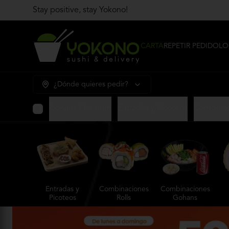
Stay positive, stay Yokono!
CARTA
REPETIR PEDIDO
LO
¿Dónde quieres pedir?
Gohans Premium
Entradas y Picoteos
Combinac
Entradas y
Combinaciones
Combinaciones
Picoteos
Rolls
Gohans