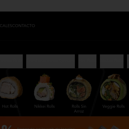
CALES
CONTACTO
iones Rolls
Combinaciones Gohans
Hot Rolls
Nikkei Rolls
R
Hot Rolls
Nikkei Rolls
Rolls Sin
Veggie Rolls
Arroz