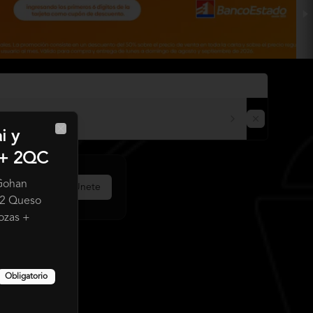
i y
Close
 + 2QC
 Gohan
Únete
 2 Queso
ozas +
Obligatorio