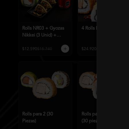
Rolls NR03 + Gyozas
4 Rolls Mundialeros
Nikkei (3 Unid) +
Bebida a elección
$12.590
$15.740
$24.920
$31.190
Rolls para 2 (30
Rolls para 2 Premium
Piezas)
(30 piezas)