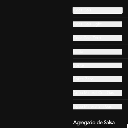
Coca Cola
Coca Cola Light
Gohan Extra Salmón
Gohan Extra Salmón
Coca Cola Zero
Acevichado
Camarón Spicy
Fanta
$9.990
$10.990
$9.990
$10.990
Sprite
Sprite Zero
Agua Mineral Con Gas
Agua Mineral Sin Gas
Agregado de Salsa