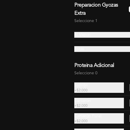
Preparacion Gyozas
Extra
Seleccione 1
Al Vapor
Fritas
Proteina Adicional
Seleccione 0
Salmón
+
$2.000
Camarón
+
$2.000
Camarón Furai
+
$2.000