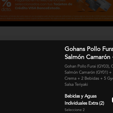
Gohans Pollo Fura
Salmón Camarón
s Yokono
Gohan Pollo Furai (GY03),
con tus compras y canjealos por productos y más
Salmón Camarón (GY01) +
Crema + 2 Bebidas + 5 Gy
Salsa Teriyaki
Bebidas y Aguas
Individuales Extra (2)
Seleccione 2