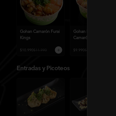
Gohan Camarón Furai
Gohan Extra Atún
Kings
Camarón Spicy
$10.990
$11.990
$9.990
$10.990
Entradas y Picoteos