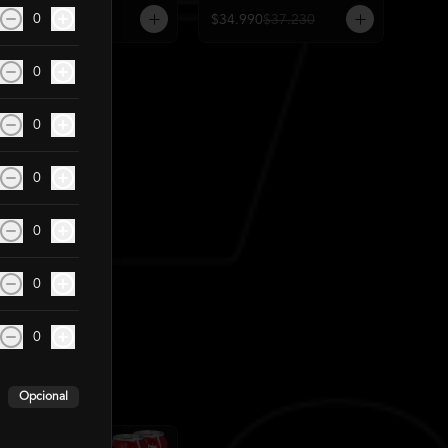
0
$26.990
$30.090
$34.990
$37.230
0
0
0
0
0
0
Opcional