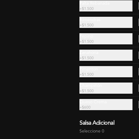
Palta Rebanada
$18.990
$19.490
$19.990
$24.140
+
$1.500
Almendras
+
$1.500
Pepino
+
$1.500
Zanahoria
+
$1.500
Pimenton
+
$1.500
Rolls para 7 (100
Piezas)
Champiñón
+
$1.500
$49.990
$54.990
Queso Crema
+
$600
Salsa Adicional
Seleccione 0