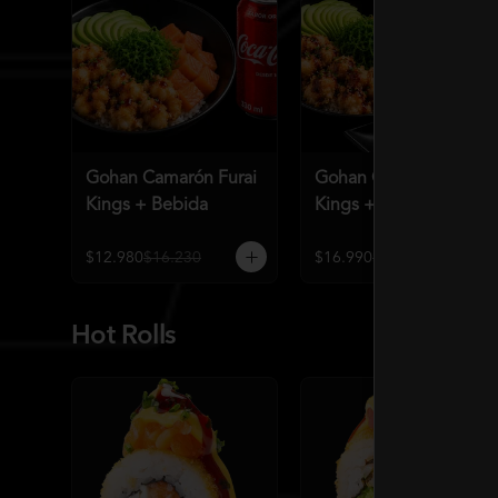
Gohan Camarón Furai
Gohan Camarón Furai
Kings + Bebida
Kings + Bebida + 3
Unid de Gyozas
Nikkei
$12.980
$16.230
$16.990
$21.240
Hot Rolls