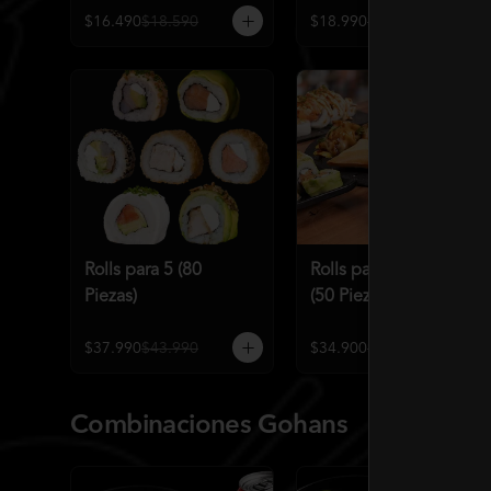
$16.490
$18.590
$18.990
$21.586
Rolls para 5 (80
Rolls para 4 Premium
Piezas)
(50 Piezas)
$37.990
$43.990
$34.900
$38.990
Combinaciones Gohans