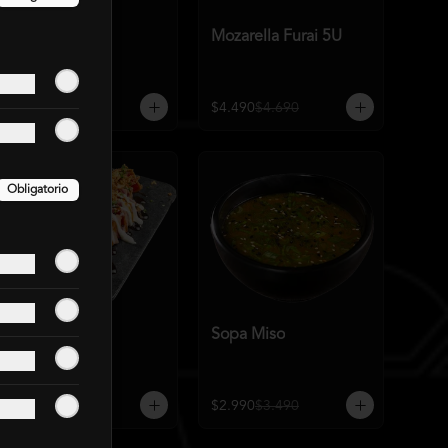
Gyozas 5U
Mozarella Furai 5U
$4.790
$4.990
$4.490
$4.690
Obligatorio
Atún Samurai
Sopa Miso
$7.490
$8.490
$2.990
$3.490