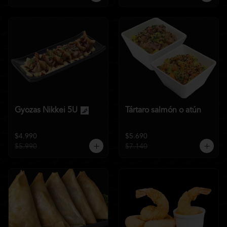
Gyozas Nikkei 5U
Tártaro salmón o atún
$4.990
$5.690
$5.990
$7.140