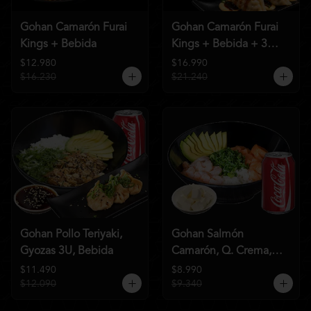
Gohan Camarón Furai
Gohan Camarón Furai
Kings + Bebida
Kings + Bebida + 3
Unid de Gyozas Nikkei
$12.980
$16.990
$16.230
$21.240
Gohan Pollo Teriyaki,
Gohan Salmón
Gyozas 3U, Bebida
Camarón, Q. Crema,
Bebida
$11.490
$8.990
$12.090
$9.340