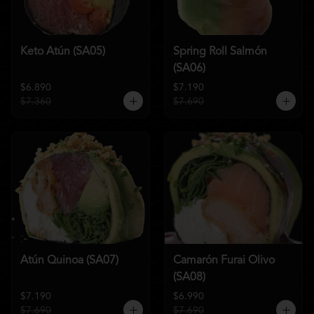
Keto Atún (SA05)
Spring Roll Salmón
(SA06)
$6.890
$7.190
$7.360
$7.690
Atún Quinoa (SA07)
Camarón Furai Olivo
(SA08)
$7.190
$6.990
$7.690
$7.690