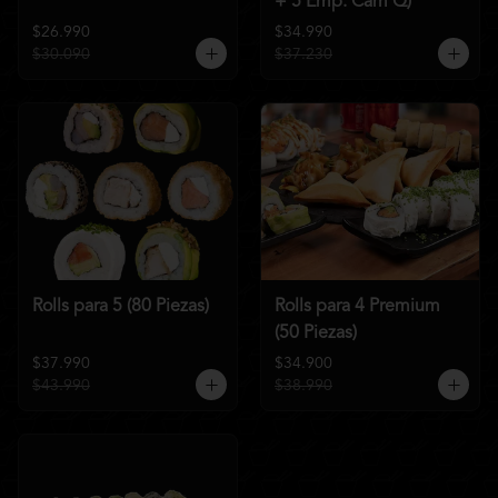
+ 5 Emp. Cam Q)
$26.990
$34.990
$30.090
$37.230
Rolls para 5 (80 Piezas)
Rolls para 4 Premium
(50 Piezas)
$37.990
$34.900
$43.990
$38.990