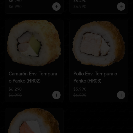
$6.290
$6.490
$6.990
$6.990
Camarón Env. Tempura
Pollo Env. Tempura o
o Panko (HR02)
Panko (HR03)
$6.290
$5.990
$6.990
$6.990