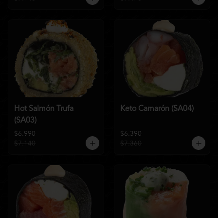
Hot Salmón Trufa
Keto Camarón (SA04)
(SA03)
$6.990
$6.390
$7.140
$7.360