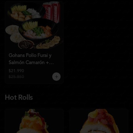
Gohans Pollo Furai y
Salmón Camarón +
2QC
$21.990
$25.850
Hot Rolls