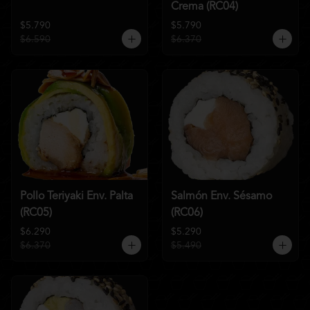
Crema (RC04)
$5.790
$5.790
$6.590
$6.370
Pollo Teriyaki Env. Palta
Salmón Env. Sésamo
(RC05)
(RC06)
$6.290
$5.290
$6.370
$5.490