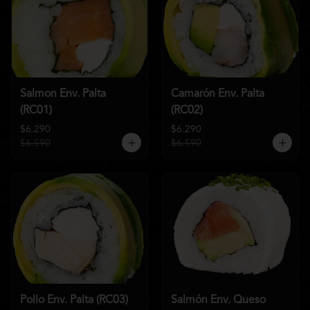
Salmon Env. Palta
Camarón Env. Palta
(RC01)
(RC02)
$6.290
$6.290
$6.590
$6.590
Pollo Env. Palta (RC03)
Salmón Env. Queso