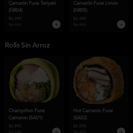
Camarón Furai Teriyaki
Camarón Furai Limón
(NR04)
(NR05)
$6.290
$6.490
$6.920
$6.920
Rolls Sin Arroz
Champiñon Furai
Hot Camarón Furai
Camaron (SA01)
(SA02)
$6.890
$6.890
$7.140
$7.470