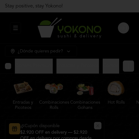
Stay positive, stay Yokono!
Abrir menu de navegación
Login
¿Dónde quieres pedir?
Gohans Premium
Entradas y Picoteos
Combinaciones R
Entradas y
Combinaciones
Combinaciones
Hot Rolls
N
Picoteos
Rolls
Gohans
Cupón disponible
$2.920 OFF en delivery — $2.920
OFF en delivery por compras desde