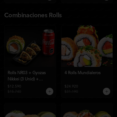
Combinaciones Rolls
Rolls NR03 + Gyozas
4 Rolls Mundialeros
Nikkei (3 Unid) +
Bebida a elección
$12.590
$24.920
$15.740
$31.190