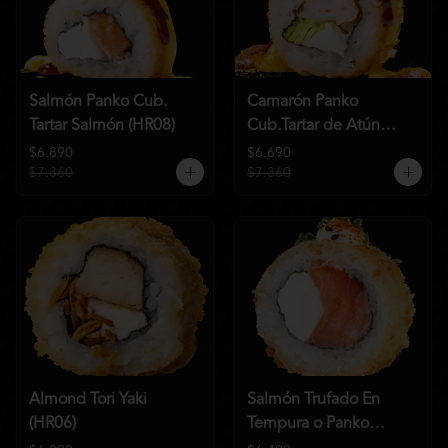
Salmón Panko Cub.
Camarón Panko
Tartar Salmón (HR08)
Cub.Tartar de Atún
(HR07)
$6.890
$6.690
$7.360
$7.360
Almond Tori Yaki
Salmón Trufado En
(HR06)
Tempura o Panko
(HR04)