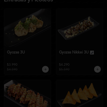
Entradas y Picoteos
Gyozas 3U
Gyozas Nikkei 3U
$3.990
$4.290
$4.590
$5.590