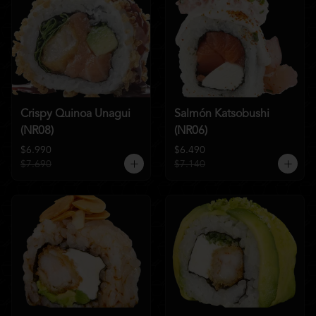
Crispy Quinoa Unagui
Salmón Katsobushi
(NR08)
(NR06)
$6.990
$6.490
$7.690
$7.140