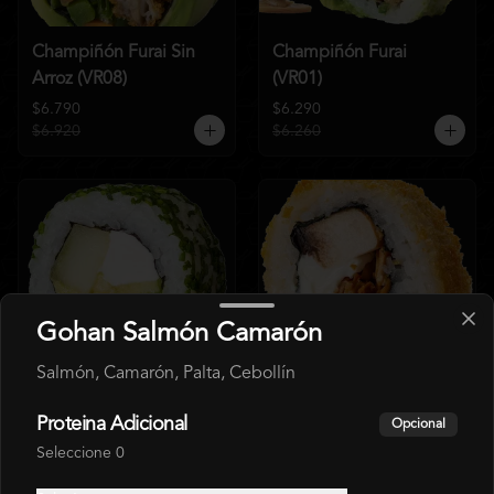
Champiñón Furai Sin
Champiñón Furai
Arroz (VR08)
(VR01)
$6.790
$6.290
$6.920
$6.260
Gohan Salmón Camarón
Salmón, Camarón, Palta, Cebollín
Pepino Ciboulette
Hot Champiñón (VR02)
(VR03)
Proteina Adicional
Opcional
$5.790
$6.290
Seleccione 0
$6.040
$6.260