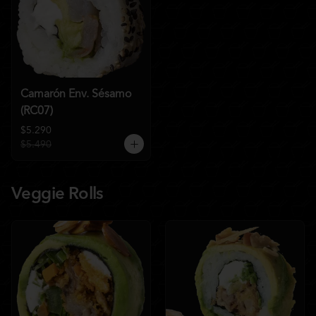
Camarón Env. Sésamo
(RC07)
$5.290
$5.490
Veggie Rolls