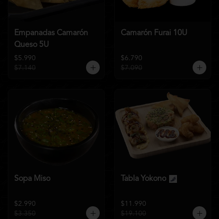
Empanadas Camarón
Camarón Furai 10U
Queso 5U
$5.990
$6.790
$7.140
$7.090
Sopa Miso
Tabla Yokono
$2.990
$11.990
$3.350
$19.100