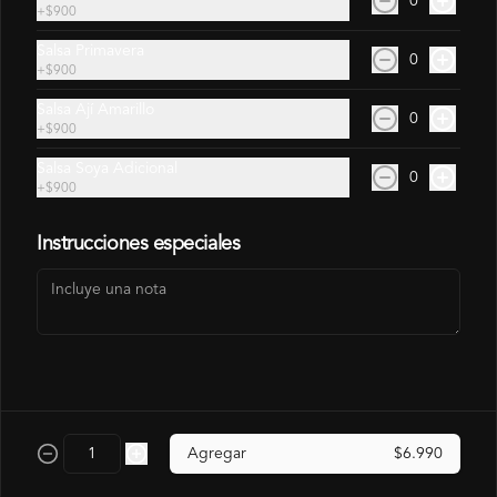
0
+
$900
Salsa Primavera
0
+
$900
Salsa Ají Amarillo
Gohan Pollo
0
+
$900
Salsa Soya Adicional
$6.490
0
+
$900
$7.140
Instrucciones especiales
Arma Tu Gohan
Agregar
$6.990