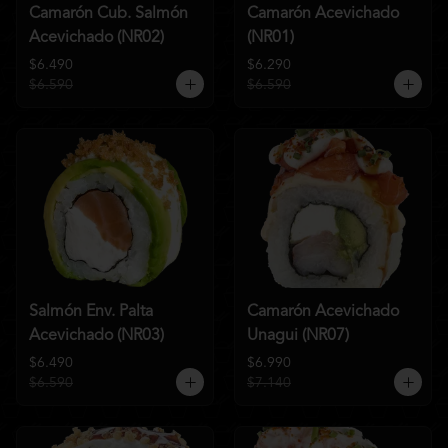
Camarón Cub. Salmón
Camarón Acevichado
Acevichado (NR02)
(NR01)
$6.490
$6.290
$6.590
$6.590
Salmón Env. Palta
Camarón Acevichado
Acevichado (NR03)
Unagui (NR07)
$6.490
$6.990
$6.590
$7.140