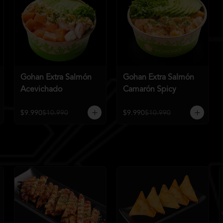
Gohan Extra Salmón
Gohan Extra Salmón
Acevichado
Camarón Spicy
$9.990
$10.990
$9.990
$10.990