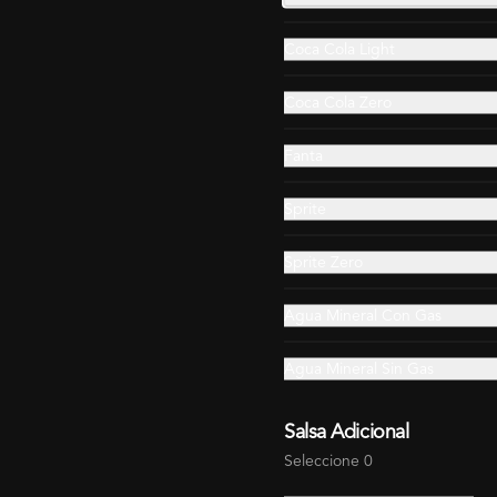
Coca Cola Light
Coca Cola Zero
Fanta
Sprite
Sprite Zero
Agua Mineral Con Gas
Agua Mineral Sin Gas
Salsa Adicional
Seleccione 0