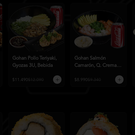
Gohan Pollo Teriyaki,
Gohan Salmón
Gyozas 3U, Bebida
Camarón, Q. Crema,
Bebida
$11.490
$12.090
$8.990
$9.340