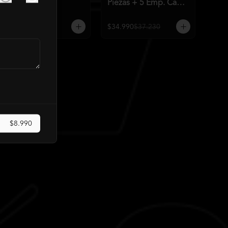
Piezas)
Piezas + 5 Emp. Cam
Q)
$26.990
$30.090
$34.990
$37.230
$8.990