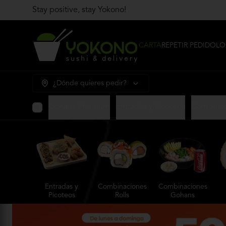
Stay positive, stay Yokono!
CARTA
REPETIR PEDIDO
LO
¿Dónde quieres pedir?
Gohans Premium
Entradas y Picoteos
Combinac
Entradas y
Combinaciones
Combinaciones
Picoteos
Rolls
Gohans