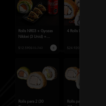
Rolls NR03 + Gyozas
4 Rolls Mundialeros
Nikkei (3 Unid) +
Bebida a elección
$12.590
$15.740
$24.920
$31.190
Rolls para 2 (30
Rolls para 2 Premium