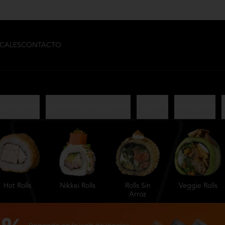
CALES
CONTACTO
iones Rolls
Combinaciones Gohans
Hot Rolls
Nikkei Rolls
R
Hot Rolls
Nikkei Rolls
Rolls Sin
Veggie Rolls
Arroz