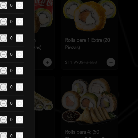
0
0
0
Rolls para 1 con
Rolls para 1 Extra (20
bebida (15 Piezas)
Piezas)
0
$10.990
$11.960
$11.990
$13.650
0
0
0
0
Rolls para 3 (50
Rolls para 4: (50
0