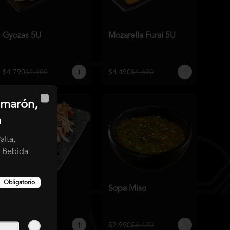
Gyozas 5U
Mozarella Furai 5U
$4.790
$4.990
$4.490
$4.690
marón,
Close
a
lta,
 Bebida
Obligatorio
Atún Samurai
Sopa Miso
$7.490
$8.490
$2.990
$3.490