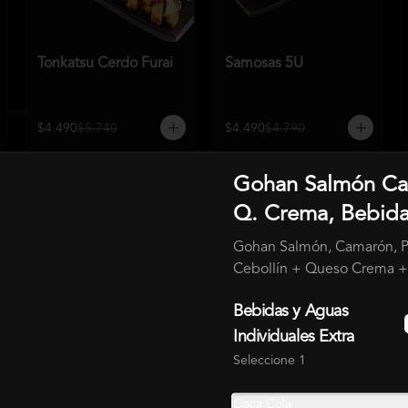
Tonkatsu Cerdo Furai
Samosas 5U
$4.490
$5.740
$4.490
$4.790
Gohan Salmón Ca
Q. Crema, Bebid
Gohan Salmón, Camarón, Pa
Cebollín + Queso Crema +
Bebidas y Aguas
Empanadas Camarón
Camarón Furai 10U
Individuales Extra
Queso 5U
Seleccione 1
$5.990
$7.140
$6.790
$7.090
Coca Cola