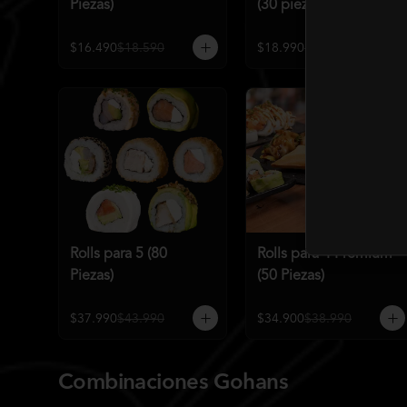
Piezas)
(30 piezas)
$16.490
$18.590
$18.990
$21.586
Rolls para 5 (80
Rolls para 4 Premium
Piezas)
(50 Piezas)
$37.990
$43.990
$34.900
$38.990
Combinaciones Gohans