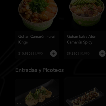
Gohan Camarón Furai
Gohan Extra Atún
Kings
Camarón Spicy
$10.990
$11.990
$9.990
$10.990
Entradas y Picoteos