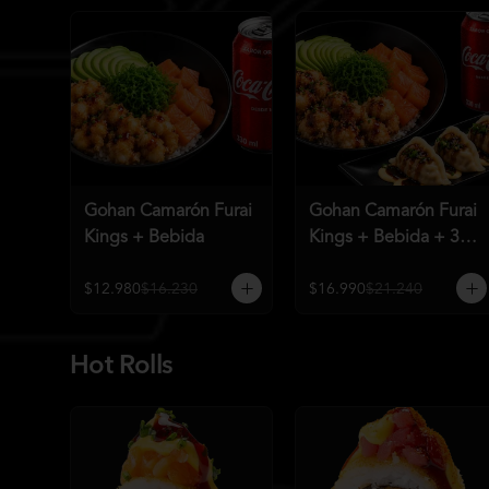
Gohan Camarón Furai
Gohan Camarón Furai
Kings + Bebida
Kings + Bebida + 3
Unid de Gyozas
Nikkei
$12.980
$16.230
$16.990
$21.240
Hot Rolls