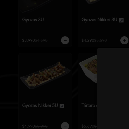
Gyozas 3U
Gyozas Nikkei 3U
$3.990
$4.590
$4.290
$5.590
Gyozas Nikkei 5U
Tártaro salmón o atún
$4.990
$5.990
$5.690
$7.140