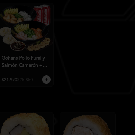
Gohans Pollo Furai y
Salmón Camarón +
2QC
$21.990
$25.850