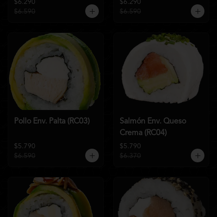
$6.290
$6.290
$6.590
$6.590
Pollo Env. Palta (RC03)
Salmón Env. Queso
Crema (RC04)
$5.790
$5.790
$6.590
$6.370