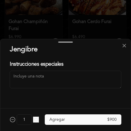
Gohan Champiñón
Gohan Cerdo Furai
Furai
$6.990
$6.490
$7.140
$7.990
Jengibre
Instrucciones especiales
Gohan Pollo
Agregar
$900
$6.490
$7.140