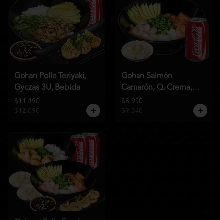
Gohan Pollo Teriyaki,
Gohan Salmón
Gyozas 3U, Bebida
Camarón, Q. Crema,
Bebida
$11.490
$8.990
$12.090
$9.340