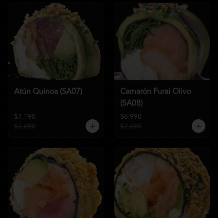
Atún Quinoa (SA07)
Camarón Furai Olivo
(SA08)
$7.190
$6.990
$7.690
$7.690