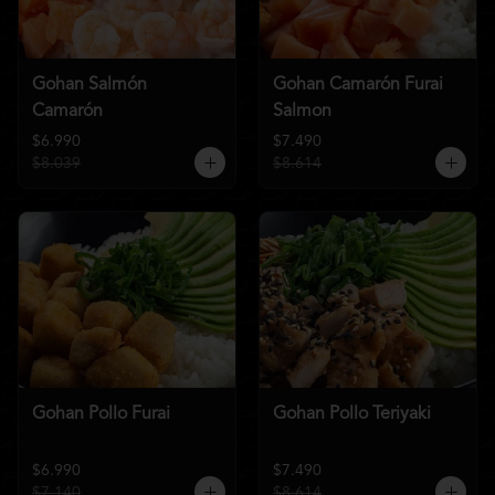
Gohan Salmón
Gohan Camarón Furai
Camarón
Salmon
$6.990
$7.490
$8.039
$8.614
Gohan Pollo Furai
Gohan Pollo Teriyaki
$6.990
$7.490
$7.140
$8.614