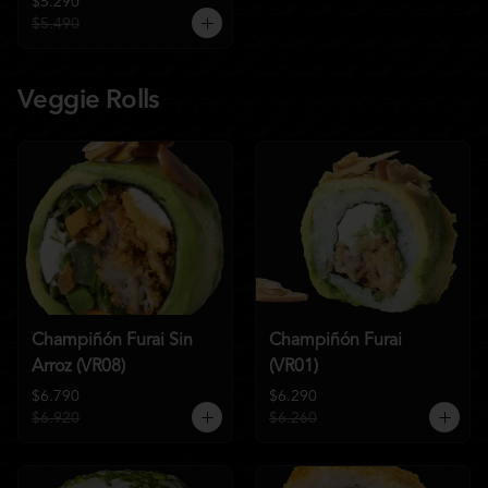
$5.290
$5.490
Veggie Rolls
Champiñón Furai Sin
Champiñón Furai
Arroz (VR08)
(VR01)
$6.790
$6.290
$6.920
$6.260