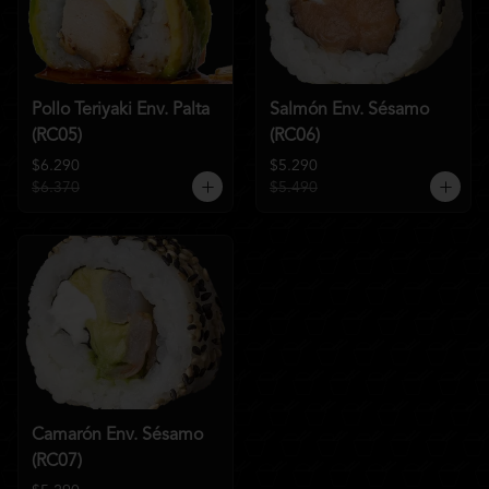
Pollo Teriyaki Env. Palta
Salmón Env. Sésamo
(RC05)
(RC06)
$6.290
$5.290
$6.370
$5.490
Camarón Env. Sésamo
(RC07)