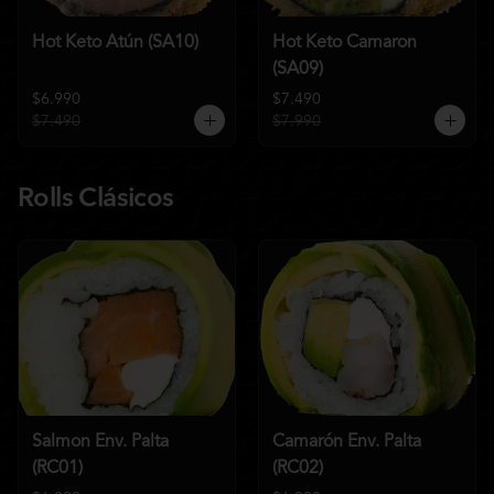
Hot Keto Atún (SA10)
Hot Keto Camaron
(SA09)
$6.990
$7.490
$7.490
$7.990
Rolls Clásicos
Salmon Env. Palta
Camarón Env. Palta
(RC01)
(RC02)