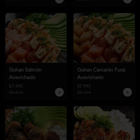
Gohan Salmón
Gohan Camarón Furai
Acevichado
Acevichado
$7.490
$7.990
$8.614
$8.614