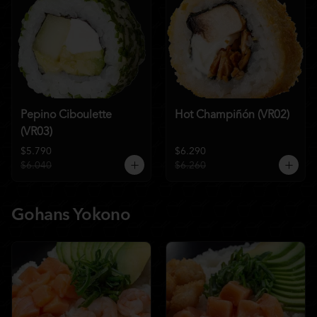
Pepino Ciboulette
Hot Champiñón (VR02)
(VR03)
$5.790
$6.290
$6.040
$6.260
Gohans Yokono