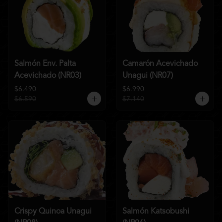
Salmón Env. Palta
Camarón Acevichado
Acevichado (NR03)
Unagui (NR07)
$6.490
$6.990
$6.590
$7.140
Crispy Quinoa Unagui
Salmón Katsobushi