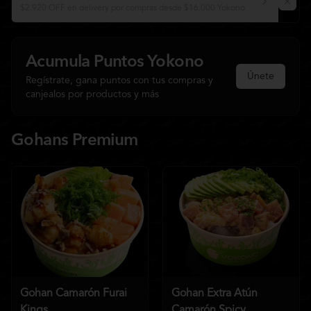
$2.920 OFF en delivery por compras desde $16.000 Yokono
Acumula
Puntos Yokono
Únete
Regístrate, gana puntos con tus compras y
canjealos por productos y más
Gohans Premium
Gohan Camarón Furai
Gohan Extra Atún
Kings
Camarón Spicy