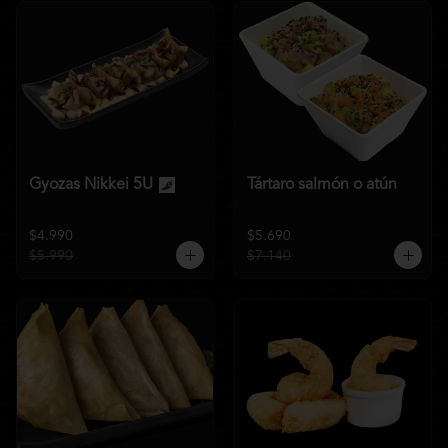
Gyozas Nikkei 5U
Tártaro salmón o atún
$4.990
$5.690
$5.990
$7.140