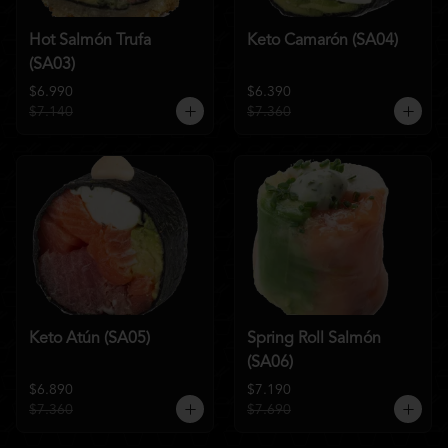
Hot Salmón Trufa
Keto Camarón (SA04)
(SA03)
$6.990
$6.390
$7.140
$7.360
Keto Atún (SA05)
Spring Roll Salmón
(SA06)
$6.890
$7.190
$7.360
$7.690