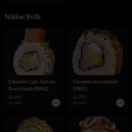
Nikkei Rolls
Camarón Cub. Salmón
Camarón Acevichado
Acevichado (NR02)
(NR01)
$6.490
$6.290
$6.590
$6.590