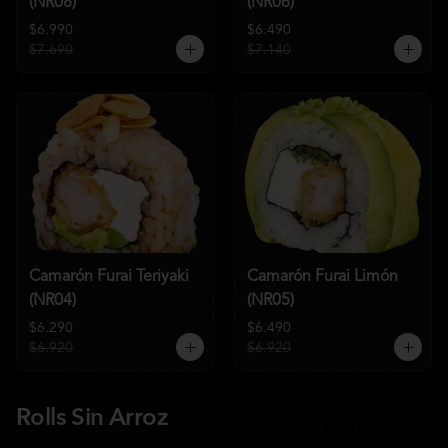
(NR08)
(NR06)
$6.990
$6.490
$7.690
$7.140
Camarón Furai Teriyaki
Camarón Furai Limón
(NR04)
(NR05)
$6.290
$6.490
$6.920
$6.920
Rolls Sin Arroz