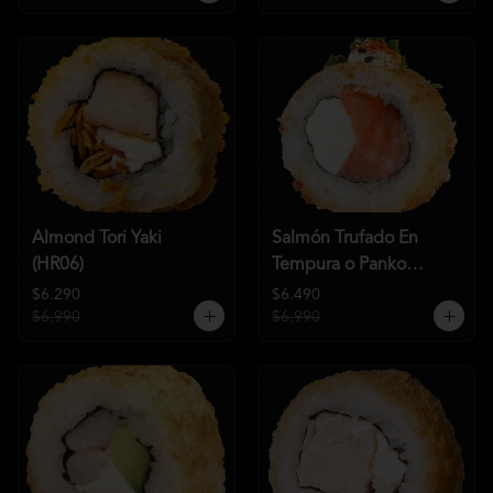
Almond Tori Yaki
Salmón Trufado En
(HR06)
Tempura o Panko
(HR04)
$6.290
$6.490
$6.990
$6.990