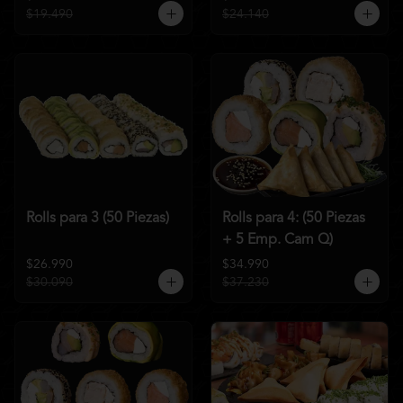
$19.490
$24.140
Rolls para 3 (50 Piezas)
Rolls para 4: (50 Piezas
+ 5 Emp. Cam Q)
$26.990
$34.990
$30.090
$37.230