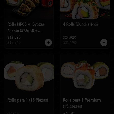
Rolls NR03 + Gyozas
4 Rolls Mundialeros
Nikkei (3 Unid) +
Bebida a elección
$12.590
$24.920
$15.740
$31.190
Rolls para 1 (15 Piezas)
Rolls para 1 Premium
(15 piezas)
$8.990
$9.490