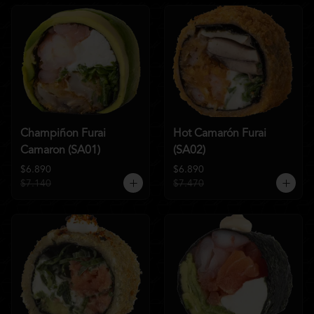
Champiñon Furai
Hot Camarón Furai
Camaron (SA01)
(SA02)
$6.890
$6.890
$7.140
$7.470