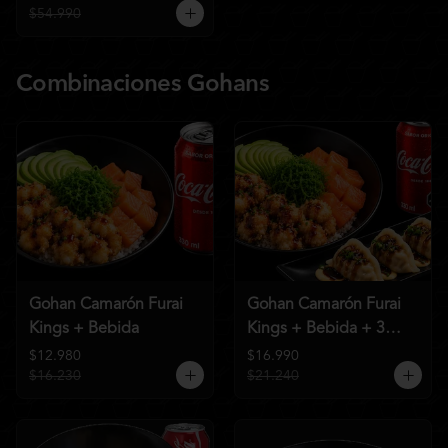
$54.990
Combinaciones Gohans
Gohan Camarón Furai
Gohan Camarón Furai
Kings + Bebida
Kings + Bebida + 3
Unid de Gyozas Nikkei
$12.980
$16.990
$16.230
$21.240