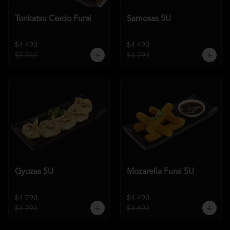
Tonkatsu Cerdo Furai
Samosas 5U
$4.490
$4.490
$5.740
$4.790
Gyozas 5U
Mozarella Furai 5U
$4.790
$4.490
$4.990
$4.690