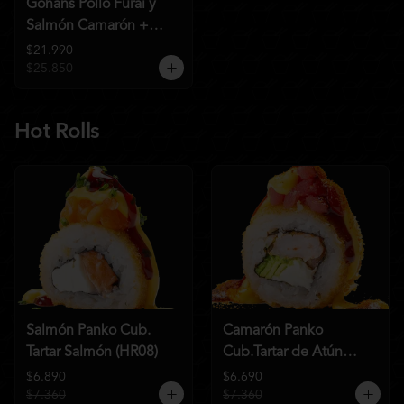
Gohans Pollo Furai y
Salmón Camarón +
2QC
$21.990
$25.850
Hot Rolls
Salmón Panko Cub.
Camarón Panko
Tartar Salmón (HR08)
Cub.Tartar de Atún
(HR07)
$6.890
$6.690
$7.360
$7.360