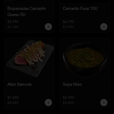
Empanadas Camarón
Camarón Furai 10U
Queso 5U
$5.990
$6.790
$7.140
$7.090
Atún Samurai
Sopa Miso
$7.490
$2.990
$8.490
$3.490