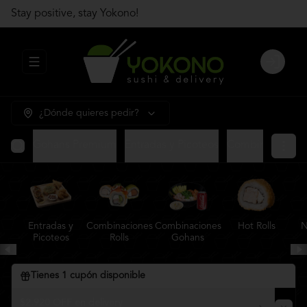
Stay positive, stay Yokono!
Abrir menu de navegación
Login
¿Dónde quieres pedir?
Gohans Premium
Entradas y Picoteos
Combinaciones R
Entradas y
Combinaciones
Combinaciones
Hot Rolls
N
Picoteos
Rolls
Gohans
Tienes
1
cupón disponible
$2.920 OFF en delivery