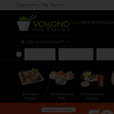
Stay positive, stay Yokono!
CARTA
REPETIR PEDIDO
LO
¿Dónde quieres pedir?
Gohans Premium
Entradas y Picoteos
Combinac
Entradas y
Combinaciones
Combinaciones
Picoteos
Rolls
Gohans