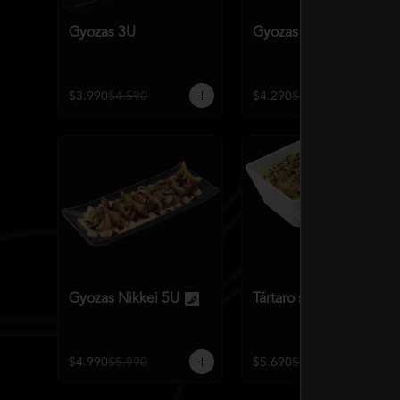
Gyozas 3U
Gyozas Nikkei 3U
$3.990
$4.590
$4.290
$5.590
Gyozas Nikkei 5U
Tártaro salmón o atún
$4.990
$5.990
$5.690
$7.140