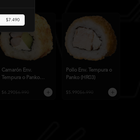
$7.490
Camarón Env.
Pollo Env. Tempura o
Tempura o Panko
Panko (HR03)
(HR02)
$6.290
$6.990
$5.990
$6.990