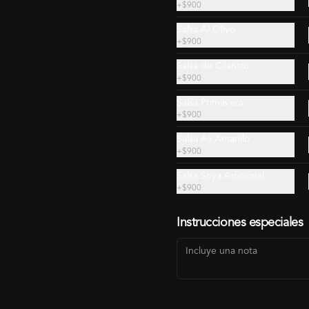
+
$900
$49.990
$54.990
Salsa Al Olivo
+
$900
Salsa de Cilantro
+
$900
Salsa Primavera
+
$900
Salsa Ají Amarillo
+
$900
Salsa Soya Adicional
+
$900
Gohan Pollo Teriyaki,
Gohan Salmón
Instrucciones especiales
Gyozas 3U, Bebida
Camarón, Q. Crema,
Bebida
$11.490
$12.090
$8.990
$9.340