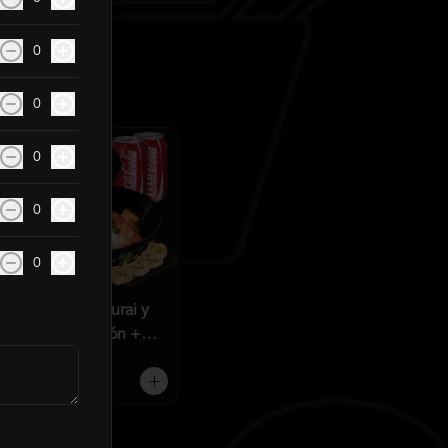
0
0
0
0
0
Gohans Pollo Furai y
Salmón Camarón +
2QC
$21.990
$25.850