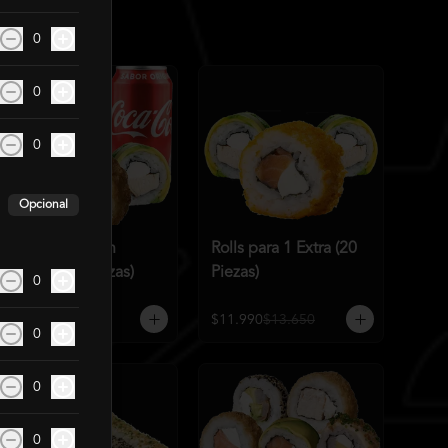
0
0
0
Opcional
Rolls para 1 con
Rolls para 1 Extra (20
bebida (15 Piezas)
Piezas)
0
$10.990
$11.960
$11.990
$13.650
0
0
0