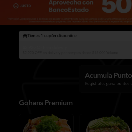
Tienes
1
cupón disponible
$2.920 OFF en delivery
$2.920 OFF en delivery por compras desde $16.000 Yokono
Acumula
Punto
Regístrate, gana puntos 
Gohans Premium