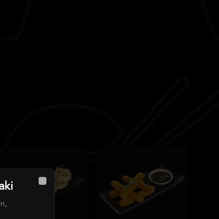
aki
Close
ín,