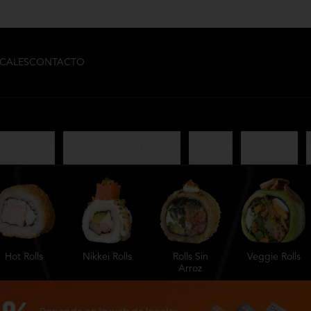
CALES
CONTACTO
iones Rolls
Combinaciones Gohans
Hot Rolls
Nikkei Rolls
R
Hot Rolls
Nikkei Rolls
Rolls Sin
Veggie Rolls
Arroz