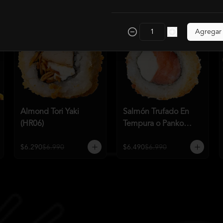
Agregar
Almond Tori Yaki
Salmón Trufado En
(HR06)
Tempura o Panko
(HR04)
$6.290
$6.990
$6.490
$6.990