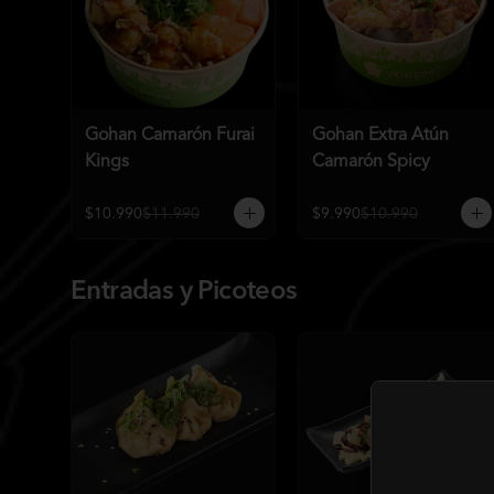
Gohan Camarón Furai
Gohan Extra Atún
Kings
Camarón Spicy
$10.990
$11.990
$9.990
$10.990
Entradas y Picoteos