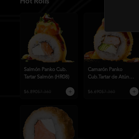
Hot Rolls
Salmón Panko Cub.
Camarón Panko
Tartar Salmón (HR08)
Cub.Tartar de Atún
(HR07)
$6.890
$7.360
$6.690
$7.360