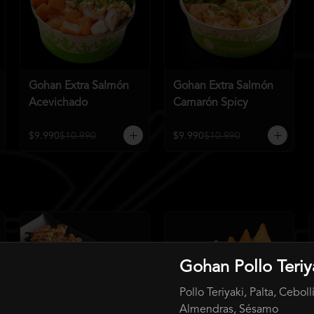
Gohan Extra Salmón
Gohan Extra Salmón
Acevichado
Camarón Spicy
$9.990
$10.990
$9.990
$10.990
Gohan Pollo Teriy
Pollo Teriyaki, Palta, Ceboll
Almendras, Sésamo