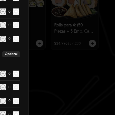
0
Rolls para 3 (50
Rolls para 4: (50
0
Piezas)
Piezas + 5 Emp. Cam
Q)
0
$26.990
$30.090
$34.990
$37.230
Opcional
0
0
0
0