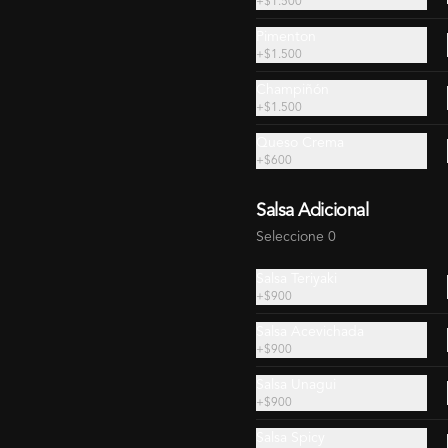
+
$1.500
Pimenton
+
$1.500
Champiñón
Rolls para 2 Sin Arroz
Rolls para 2 Extra (35
+
$1.500
(24 Piezas)
Piezas)
Queso Crema
+
$600
$18.990
$19.490
$19.990
$24.140
Salsa Adicional
Seleccione 0
Salsa Teriyaki
+
$900
Salsa Acevichada
+
$900
Salsa Unagui
Rolls para 7 (100
+
$900
Piezas)
Salsa Spicy