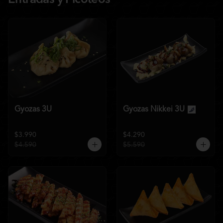
Entradas y Picoteos
Gyozas 3U
Gyozas Nikkei 3U
$3.990
$4.290
$4.590
$5.590