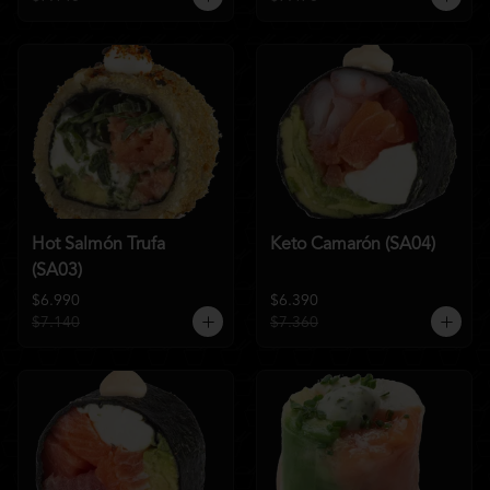
Hot Salmón Trufa
Keto Camarón (SA04)
(SA03)
$6.990
$6.390
$7.140
$7.360