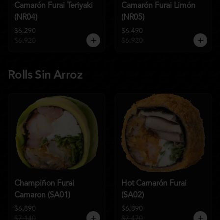
Camarón Furai Teriyaki
Camarón Furai Limón
(NR04)
(NR05)
$6.290
$6.490
$6.920
$6.920
Rolls Sin Arroz
Champiñon Furai
Hot Camarón Furai
Camaron (SA01)
(SA02)
$6.890
$6.890
$7.140
$7.470