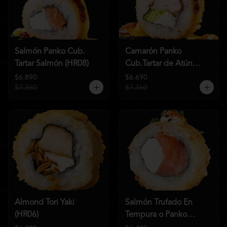
Salmón Panko Cub.
Camarón Panko
Tartar Salmón (HR08)
Cub.Tartar de Atún
(HR07)
$6.890
$6.690
$7.360
$7.360
Almond Tori Yaki
Salmón Trufado En
(HR06)
Tempura o Panko
(HR04)