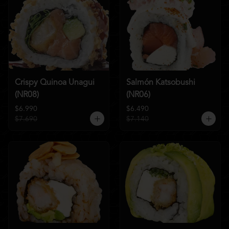
Crispy Quinoa Unagui
Salmón Katsobushi
(NR08)
(NR06)
$6.990
$6.490
$7.690
$7.140