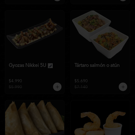
Gyozas Nikkei 5U
Tártaro salmón o atún
$4.990
$5.690
$5.990
$7.140