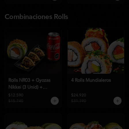
Combinaciones Rolls
Rolls NR03 + Gyozas
4 Rolls Mundialeros
Nikkei (3 Unid) +
Bebida a elección
$12.590
$24.920
$15.740
$31.190