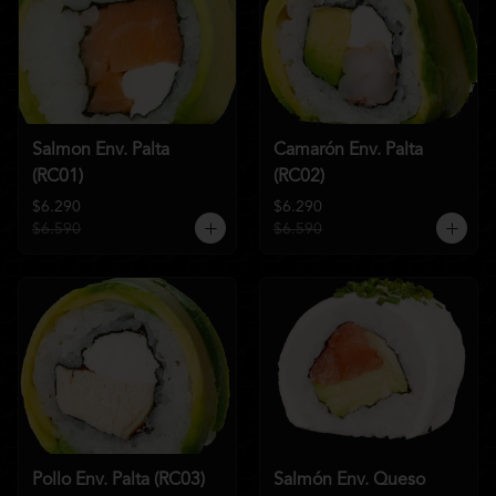
Salmon Env. Palta
Camarón Env. Palta
(RC01)
(RC02)
$6.290
$6.290
$6.590
$6.590
Pollo Env. Palta (RC03)
Salmón Env. Queso