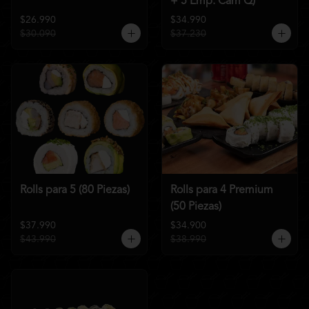
+ 5 Emp. Cam Q)
$26.990
$34.990
$30.090
$37.230
Rolls para 5 (80 Piezas)
Rolls para 4 Premium
(50 Piezas)
$37.990
$34.900
$43.990
$38.990