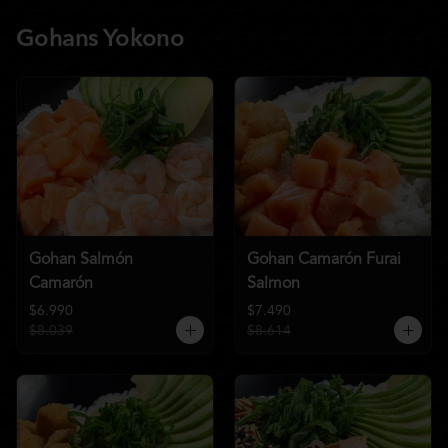
Gohans Yokono
Gohan Salmón
Gohan Camarón Furai
Camarón
Salmon
$6.990
$7.490
$8.039
$8.614