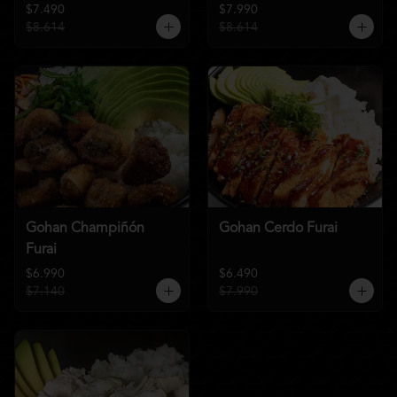
$7.490
$7.990
$8.614
$8.614
Gohan Champiñón
Gohan Cerdo Furai
Furai
$6.990
$6.490
$7.140
$7.990