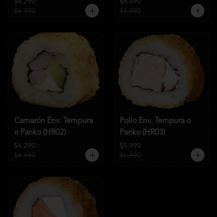
$6.290
$6.490
$6.990
$6.990
Camarón Env. Tempura
Pollo Env. Tempura o
o Panko (HR02)
Panko (HR03)
$6.290
$5.990
$6.990
$6.990