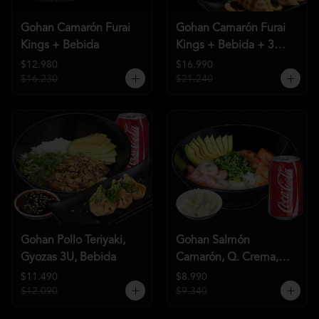
Gohan Camarón Furai
Gohan Camarón Furai
Kings + Bebida
Kings + Bebida + 3
Unid de Gyozas Nikkei
$12.980
$16.990
$16.230
$21.240
Gohan Pollo Teriyaki,
Gohan Salmón
Gyozas 3U, Bebida
Camarón, Q. Crema,
Bebida
$11.490
$8.990
$12.090
$9.340