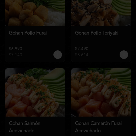
Gohan Pollo Furai
Gohan Pollo Teriyaki
$6.990
$7.490
$7.140
$8.614
Gohan Salmón
Gohan Camarón Furai
Acevichado
Acevichado