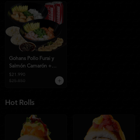
Gohans Pollo Furai y
Salmón Camarón +
2QC
$21.990
$25.850
Hot Rolls