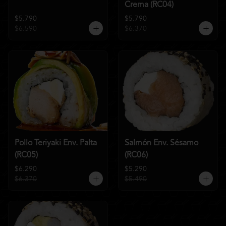
Crema (RC04)
$5.790
$5.790
$6.590
$6.370
Pollo Teriyaki Env. Palta
Salmón Env. Sésamo
(RC05)
(RC06)
$6.290
$5.290
$6.370
$5.490