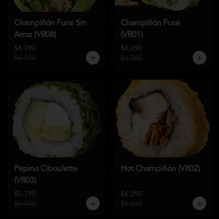
Champiñón Furai Sin
Champiñón Furai
Arroz (VR08)
(VR01)
$6.790
$6.290
$6.920
$6.260
Pepino Ciboulette
Hot Champiñón (VR02)
(VR03)
$5.790
$6.290
$6.040
$6.260