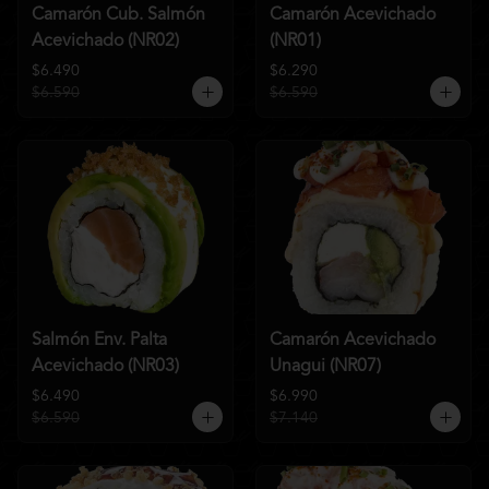
Camarón Cub. Salmón
Camarón Acevichado
Acevichado (NR02)
(NR01)
$6.490
$6.290
$6.590
$6.590
Salmón Env. Palta
Camarón Acevichado
Acevichado (NR03)
Unagui (NR07)
$6.490
$6.990
$6.590
$7.140