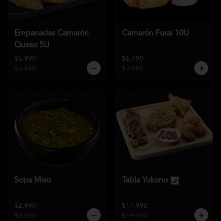
Empanadas Camarón
Camarón Furai 10U
Queso 5U
$5.990
$6.790
$7.140
$7.090
Sopa Miso
Tabla Yokono
$2.990
$11.990
$3.350
$19.100