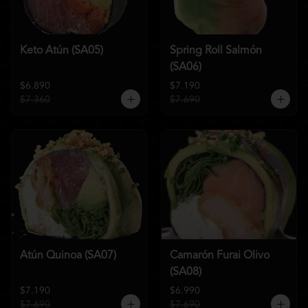
Keto Atún (SA05)
Spring Roll Salmón
(SA06)
$6.890
$7.190
$7.360
$7.690
Atún Quinoa (SA07)
Camarón Furai Olivo
(SA08)
$7.190
$6.990
$7.690
$7.690