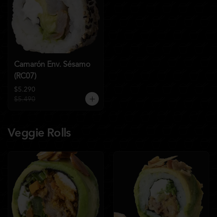
Camarón Env. Sésamo
(RC07)
$5.290
$5.490
Veggie Rolls