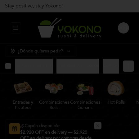
Stay positive, stay Yokono!
Abrir menu de navegación
Login
¿Dónde quieres pedir?
Gohans Premium
Entradas y Picoteos
Combinaciones R
Entradas y
Combinaciones
Combinaciones
Hot Rolls
N
Picoteos
Rolls
Gohans
Cupón disponible
$2.920 OFF en delivery — $2.920
OFF en delivery por compras desde