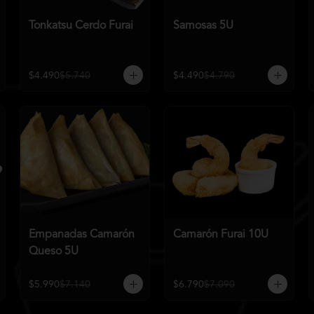
Tonkatsu Cerdo Furai
Samosas 5U
$4.490
$5.740
$4.490
$4.790
Empanadas Camarón
Camarón Furai 10U
Queso 5U
$5.990
$7.140
$6.790
$7.090