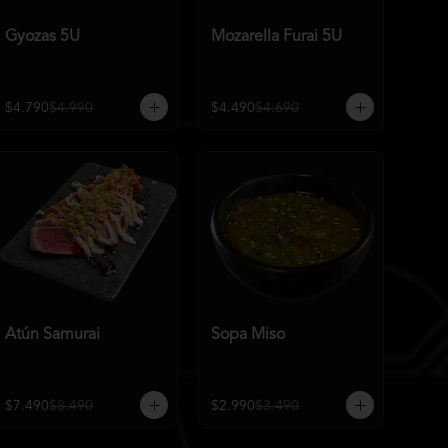
Gyozas 5U
Mozarella Furai 5U
$4.790
$4.990
$4.490
$4.690
Atún Samurai
Sopa Miso
$7.490
$8.490
$2.990
$3.490