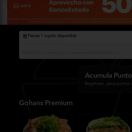
Tienes
1
cupón disponible
$2.920 OFF en delivery
$2.920 OFF en delivery por compras desde $16.000 Yokono
Acumula
Punto
Regístrate, gana puntos 
Gohans Premium