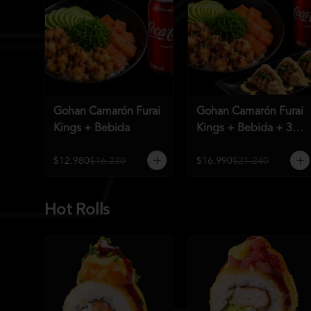
Gohan Camarón Furai
Gohan Camarón Furai
Kings + Bebida
Kings + Bebida + 3
Unid de Gyozas
Nikkei
$12.980
$16.230
$16.990
$21.240
Hot Rolls