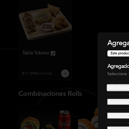
Agrega
Tabla Yokono
Este produc
Agregado
$11.990
$19.100
Seleccione 
Palta Reba
Combinaciones Rolls
Almendras
Pepino