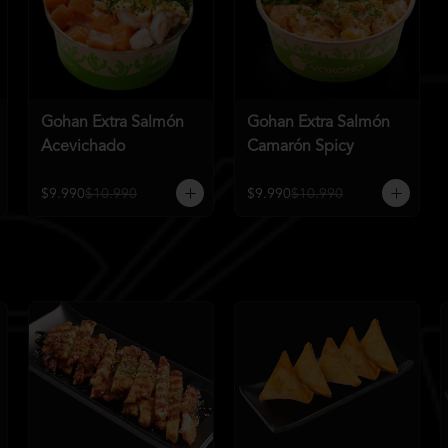
Gohan Extra Salmón
Gohan Extra Salmón
Acevichado
Camarón Spicy
$9.990
$10.990
$9.990
$10.990