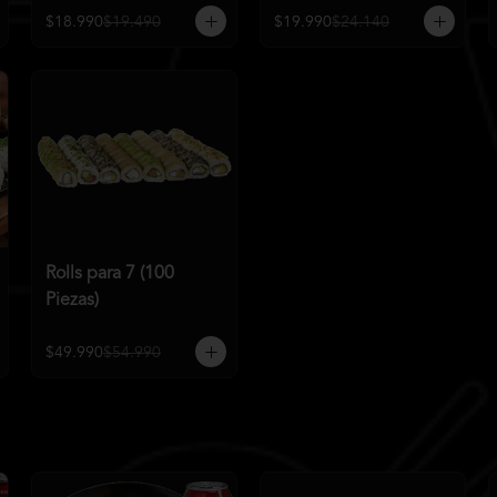
$18.990
$19.490
$19.990
$24.140
Rolls para 7 (100
Piezas)
$49.990
$54.990