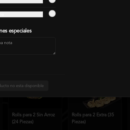
ma
Rolls para 1 (15
Rolls para 1 Premium
ones especiales
Piezas)
(15 piezas)
$8.990
$10.339
$9.490
$10.914
ucto no esta disponible
Rolls para 2 Sin Arroz
Rolls para 2 Extra (35
(24 Piezas)
Piezas)