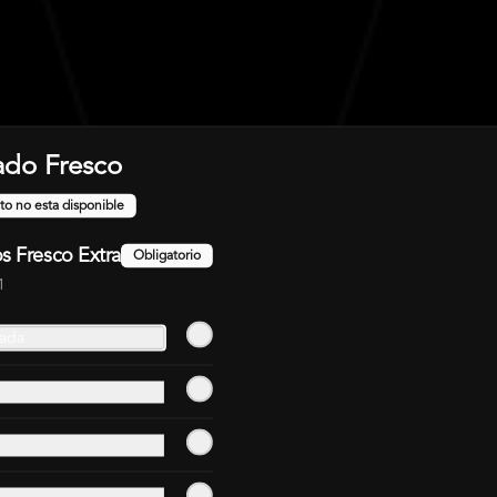
do Fresco
to no esta disponible
s Fresco Extra
Obligatorio
1
nada