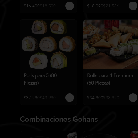
$16.490
$18.590
$18.990
$21.586
Rolls para 5 (80
Rolls para 4 Premium
Piezas)
(50 Piezas)
$37.990
$43.990
$34.900
$38.990
Combinaciones Gohans