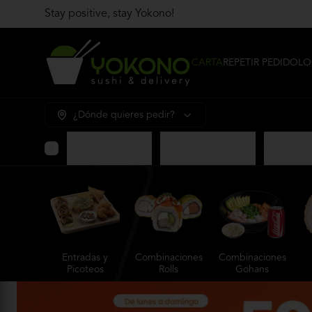
Stay positive, stay Yokono!
CARTA
REPETIR PEDIDO
LO
¿Dónde quieres pedir?
Gohans Premium
Entradas y Picoteos
Combinac
Entradas y
Combinaciones
Combinaciones
Picoteos
Rolls
Gohans