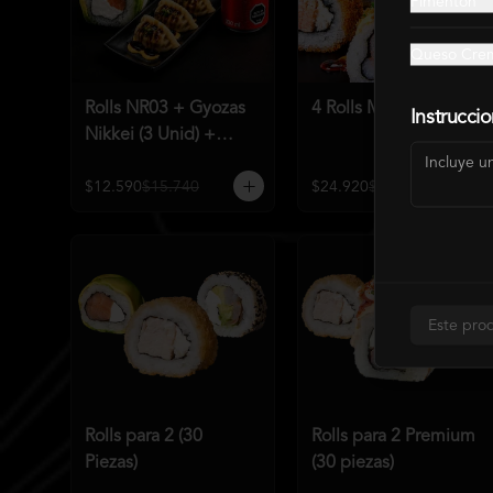
Pimenton
Queso Cre
Rolls NR03 + Gyozas
4 Rolls Mundialeros
Instrucci
Nikkei (3 Unid) +
Bebida a elección
$12.590
$15.740
$24.920
$31.190
Este prod
Rolls para 2 (30
Rolls para 2 Premium
Piezas)
(30 piezas)