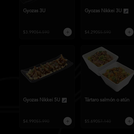
Gyozas 3U
Gyozas Nikkei 3U
$3.990
$4.590
$4.290
$5.590
Gyozas Nikkei 5U
Tártaro salmón o atún
$4.990
$5.990
$5.690
$7.140