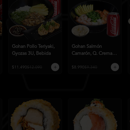
Gohan Pollo Teriyaki,
Gohan Salmón
Gyozas 3U, Bebida
Camarón, Q. Crema,
Bebida
$11.490
$12.090
$8.990
$9.340