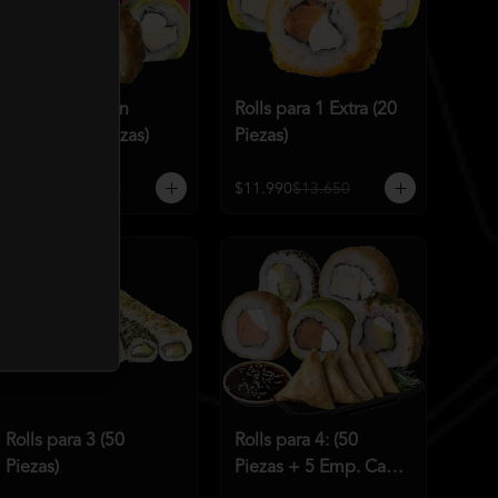
Rolls para 1 con
Rolls para 1 Extra (20
bebida (15 Piezas)
Piezas)
$10.990
$11.960
$11.990
$13.650
Rolls para 3 (50
Rolls para 4: (50
Piezas)
Piezas + 5 Emp. Cam
Q)