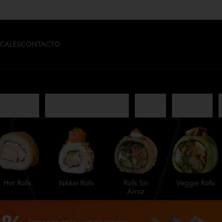
CALES
CONTACTO
iones Rolls
Combinaciones Gohans
Hot Rolls
Nikkei Rolls
R
Hot Rolls
Nikkei Rolls
Rolls Sin
Veggie Rolls
Arroz