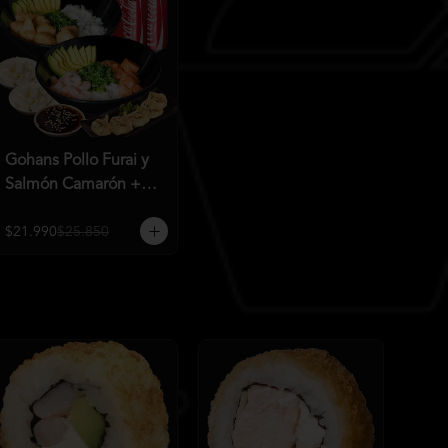
Gohans Pollo Furai y
Salmón Camarón +
2QC
$21.990
$25.850