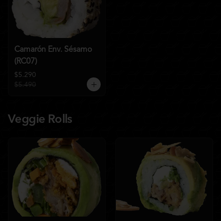
Camarón Env. Sésamo
(RC07)
$5.290
$5.490
Veggie Rolls