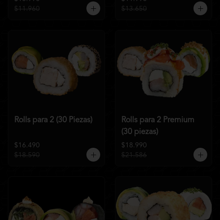
$11.960
$13.650
Rolls para 2 (30 Piezas)
Rolls para 2 Premium
(30 piezas)
$16.490
$18.990
$18.590
$21.586