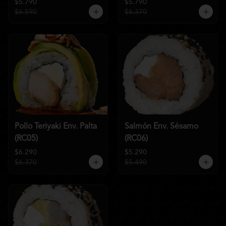
$5.790
$5.790
$6.590
$6.370
Pollo Teriyaki Env. Palta
Salmón Env. Sésamo
(RC05)
(RC06)
$6.290
$5.290
$6.370
$5.490