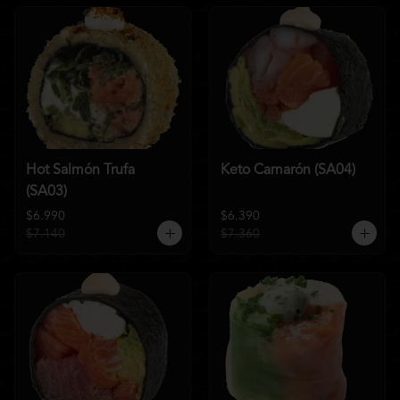
Hot Salmón Trufa
Keto Camarón (SA04)
(SA03)
$6.990
$6.390
$7.140
$7.360