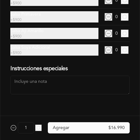
0
+
$900
Salsa Primavera
0
+
$900
Gohan Pollo
Salsa Ají Amarillo
0
+
$900
$6.490
$7.140
Salsa Soya Adicional
0
+
$900
Arma Tu Gohan
Instrucciones especiales
Agregar
$16.990
Arma tu Gohan (GA01)
Arma tu Gohan Veggie