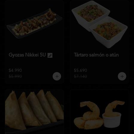
Gyozas Nikkei 5U
Tártaro salmón o atún
$4.990
$5.690
$5.990
$7.140