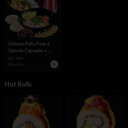
Gohans Pollo Furai y
Salmón Camarón +
2QC
$21.990
$25.850
Hot Rolls