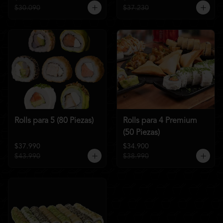
$30.090
$37.230
Rolls para 5 (80 Piezas)
Rolls para 4 Premium
(50 Piezas)
$37.990
$34.900
$43.990
$38.990