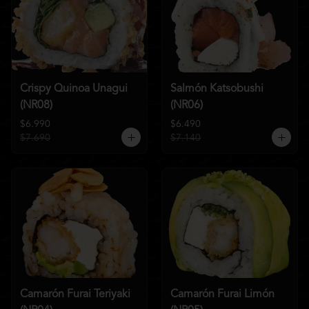
Crispy Quinoa Unagui
Salmón Katsobushi
(NR08)
(NR06)
$6.990
$6.490
$7.690
$7.140
Camarón Furai Teriyaki
Camarón Furai Limón