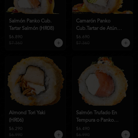
Salmón Panko Cub.
Camarón Panko
Tartar Salmón (HR08)
Cub.Tartar de Atún
(HR07)
$6.890
$6.690
$7.360
$7.360
Almond Tori Yaki
Salmón Trufado En
(HR06)
Tempura o Panko
(HR04)
$6.290
$6.490
$6.990
$6.990