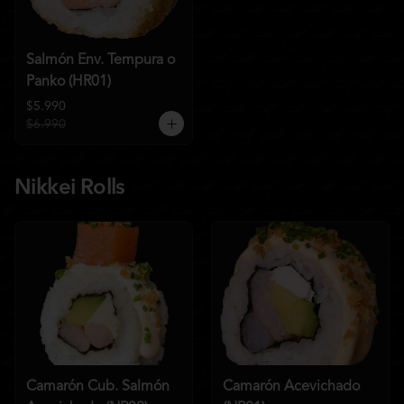
Salmón Env. Tempura o
Panko (HR01)
$5.990
$6.990
Nikkei Rolls
Camarón Cub. Salmón
Camarón Acevichado