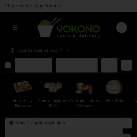
Stay positive, stay Yokono!
Abrir menu de navegación
Login
¿Dónde quieres pedir?
Gohans Premium
Entradas y Picoteos
Combinaciones R
Entradas y
Combinaciones
Combinaciones
Hot Rolls
N
Picoteos
Rolls
Gohans
Tienes
1
cupón disponible
$2.920 OFF en delivery