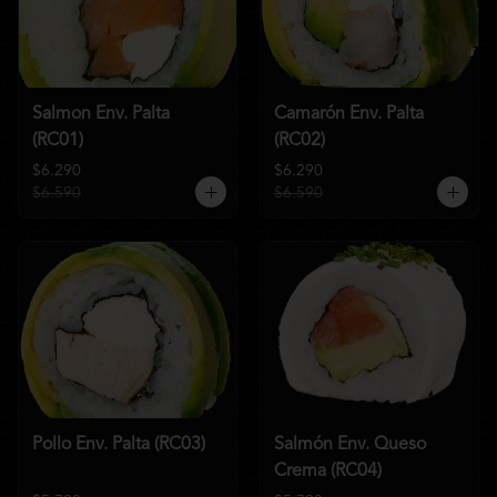
Salmon Env. Palta
Camarón Env. Palta
(RC01)
(RC02)
$6.290
$6.290
$6.590
$6.590
Pollo Env. Palta (RC03)
Salmón Env. Queso
Crema (RC04)