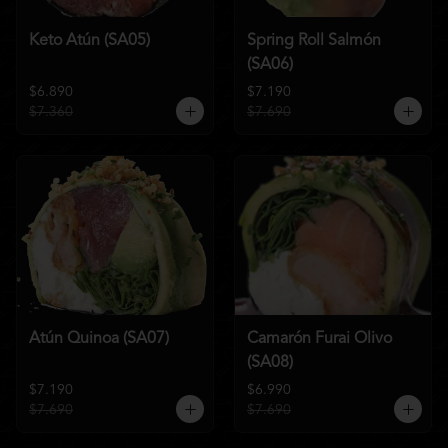
Keto Atún (SA05)
Spring Roll Salmón
(SA06)
$6.890
$7.190
$7.360
$7.690
Atún Quinoa (SA07)
Camarón Furai Olivo
(SA08)
$7.190
$6.990
$7.690
$7.690