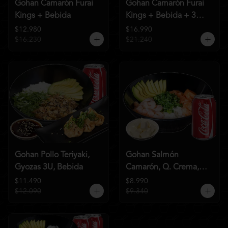
Gohan Camarón Furai
Gohan Camarón Furai
Kings + Bebida
Kings + Bebida + 3
Unid de Gyozas Nikkei
$12.980
$16.990
$16.230
$21.240
Gohan Pollo Teriyaki,
Gohan Salmón
Gyozas 3U, Bebida
Camarón, Q. Crema,
Bebida
$11.490
$8.990
$12.090
$9.340