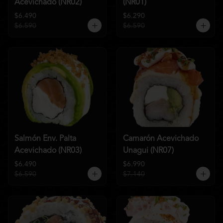
Acevichado (NR02)
(NR01)
$6.490
$6.290
$6.590
$6.590
Salmón Env. Palta
Camarón Acevichado
Acevichado (NR03)
Unagui (NR07)
$6.490
$6.990
$6.590
$7.140