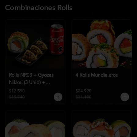
Combinaciones Rolls
Rolls NR03 + Gyozas
4 Rolls Mundialeros
Nikkei (3 Unid) +
Bebida a elección
$12.590
$24.920
$15.740
$31.190