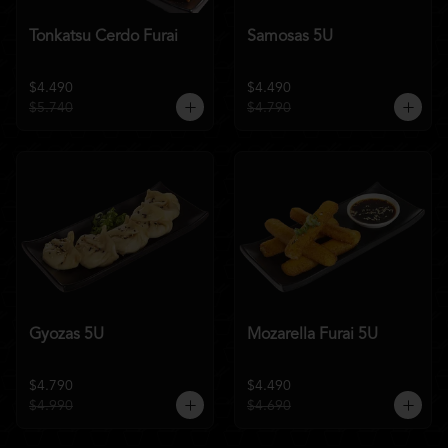
Tonkatsu Cerdo Furai
Samosas 5U
$4.490
$4.490
$5.740
$4.790
Gyozas 5U
Mozarella Furai 5U
$4.790
$4.490
$4.990
$4.690