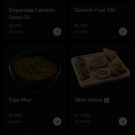
Empanadas Camarón
Camarón Furai 10U
Queso 5U
$5.990
$6.790
$7.140
$7.090
Sopa Miso
Tabla Yokono
$2.990
$11.990
$3.350
$19.100