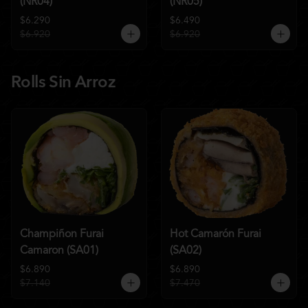
(NR04)
(NR05)
$6.290
$6.490
$6.920
$6.920
Rolls Sin Arroz
Champiñon Furai
Hot Camarón Furai
Camaron (SA01)
(SA02)
$6.890
$6.890
$7.140
$7.470