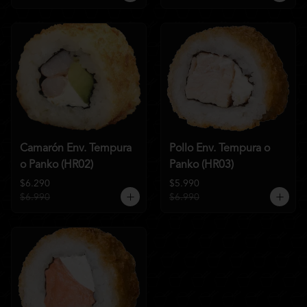
Camarón Env. Tempura
Pollo Env. Tempura o
o Panko (HR02)
Panko (HR03)
$6.290
$5.990
$6.990
$6.990