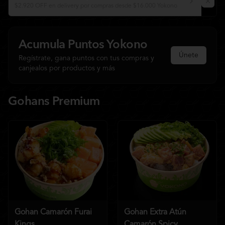
$2.920 OFF en delivery por compras desde $16.000 Yokono
Acumula
Puntos Yokono
Únete
Regístrate, gana puntos con tus compras y
canjealos por productos y más
Gohans Premium
Gohan Camarón Furai
Gohan Extra Atún
Kings
Camarón Spicy