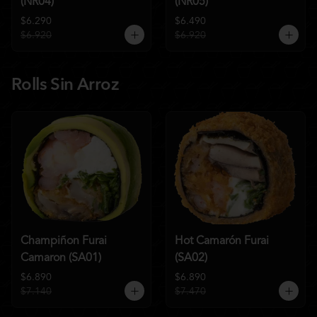
(NR04)
(NR05)
$6.290
$6.490
$6.920
$6.920
Rolls Sin Arroz
Champiñon Furai
Hot Camarón Furai
Camaron (SA01)
(SA02)
$6.890
$6.890
$7.140
$7.470