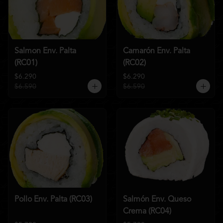
Salmon Env. Palta
Camarón Env. Palta
(RC01)
(RC02)
$6.290
$6.290
$6.590
$6.590
Pollo Env. Palta (RC03)
Salmón Env. Queso
Crema (RC04)