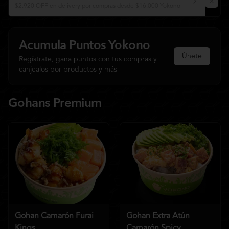
$2.920 OFF en delivery por compras desde $16.000 Yokono
Acumula
Puntos Yokono
Únete
Regístrate, gana puntos con tus compras y
canjealos por productos y más
Gohans Premium
Gohan Camarón Furai
Gohan Extra Atún
Kings
Camarón Spicy