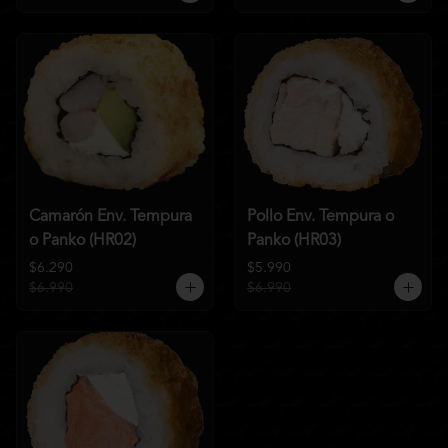
Camarón Env. Tempura
Pollo Env. Tempura o
o Panko (HR02)
Panko (HR03)
$6.290
$5.990
$6.990
$6.990