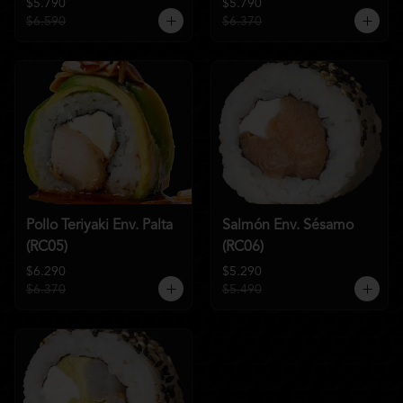
$5.790
$5.790
$6.590
$6.370
Pollo Teriyaki Env. Palta
Salmón Env. Sésamo
(RC05)
(RC06)
$6.290
$5.290
$6.370
$5.490