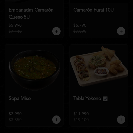
Empanadas Camarón
Camarón Furai 10U
Queso 5U
$5.990
$6.790
$7.140
$7.090
Sopa Miso
Tabla Yokono
$2.990
$11.990
$3.350
$19.100