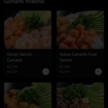
Gohans Yokono
Gohan Salmón
Gohan Camarón Furai
Camarón
Salmon
$6.990
$7.490
$8.039
$8.614