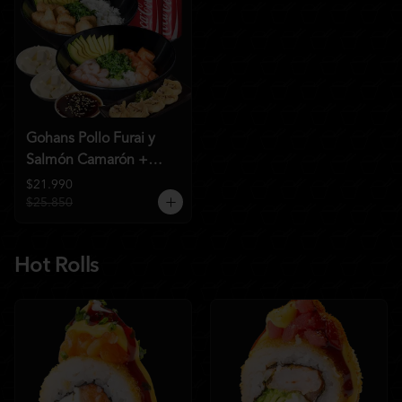
Gohans Pollo Furai y
Salmón Camarón +
2QC
$21.990
$25.850
Hot Rolls