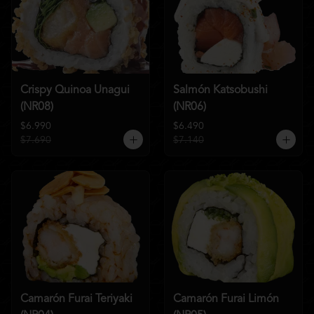
Crispy Quinoa Unagui
Salmón Katsobushi
(NR08)
(NR06)
$6.990
$6.490
$7.690
$7.140
Camarón Furai Teriyaki
Camarón Furai Limón