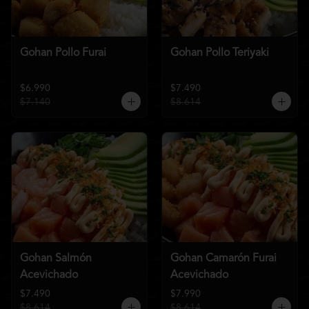
Gohan Pollo Furai
Gohan Pollo Teriyaki
$6.990
$7.490
$7.140
$8.614
Gohan Salmón
Gohan Camarón Furai
Acevichado
Acevichado
$7.490
$7.990
$8.614
$8.614