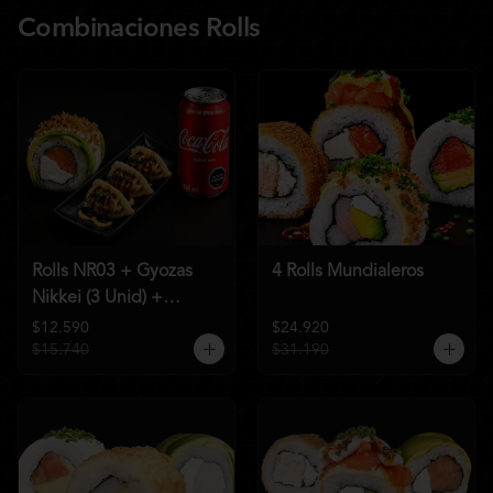
Combinaciones Rolls
Rolls NR03 + Gyozas
4 Rolls Mundialeros
Nikkei (3 Unid) +
Bebida a elección
$12.590
$24.920
$15.740
$31.190