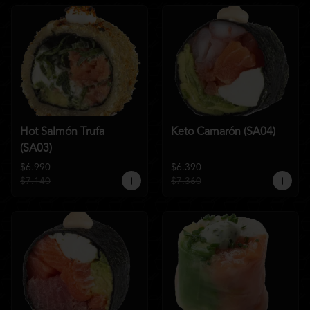
Hot Salmón Trufa
Keto Camarón (SA04)
(SA03)
$6.990
$6.390
$7.140
$7.360