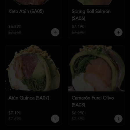
Keto Atún (SA05)
Spring Roll Salmón
(SA06)
$6.890
$7.190
$7.360
$7.690
Atún Quinoa (SA07)
Camarón Furai Olivo
(SA08)
$7.190
$6.990
$7.690
$7.690