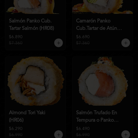
Salmón Panko Cub.
Camarón Panko
Tartar Salmón (HR08)
Cub.Tartar de Atún
(HR07)
$6.890
$6.690
$7.360
$7.360
Almond Tori Yaki
Salmón Trufado En
(HR06)
Tempura o Panko
(HR04)
$6.290
$6.490
$6.990
$6.990