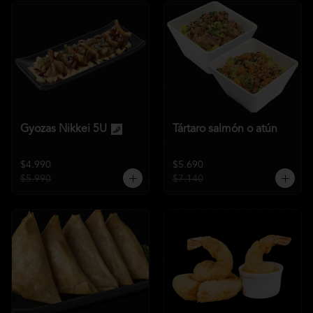
Gyozas Nikkei 5U
Tártaro salmón o atún
$4.990
$5.690
$5.990
$7.140