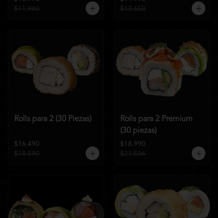
$11.960
$13.650
Rolls para 2 (30 Piezas)
Rolls para 2 Premium
(30 piezas)
$16.490
$18.990
$18.590
$21.586