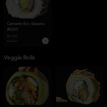
Camarón Env. Sésamo
(RC07)
$5.290
$5.490
Veggie Rolls