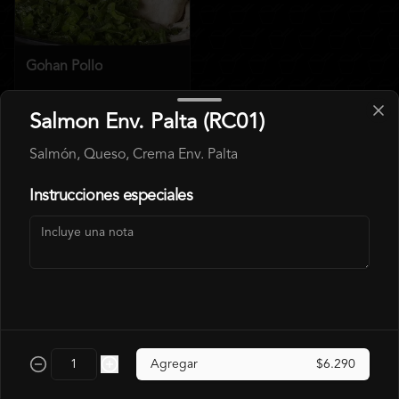
Gohan Pollo
$6.490
Salmon Env. Palta (RC01)
$7.140
Salmón, Queso, Crema Env. Palta
Arma Tu Gohan
Instrucciones especiales
Agregar
$6.290
Arma tu Gohan (GA01)
Arma tu Gohan Veggie