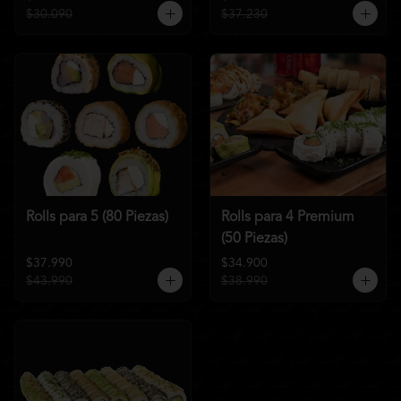
$30.090
$37.230
Rolls para 5 (80 Piezas)
Rolls para 4 Premium
(50 Piezas)
$37.990
$34.900
$43.990
$38.990