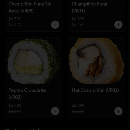
Champiñón Furai Sin
Champiñón Furai
Arroz (VR08)
(VR01)
$6.790
$6.290
$6.920
$6.260
Pepino Ciboulette
Hot Champiñón (VR02)
(VR03)
$5.790
$6.290
$6.040
$6.260