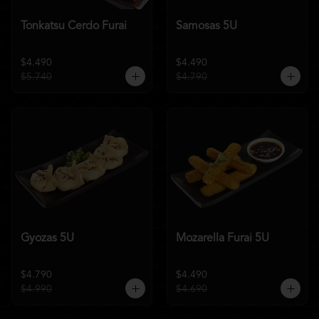
Tonkatsu Cerdo Furai
Samosas 5U
$4.490
$4.490
$5.740
$4.790
Gyozas 5U
Mozarella Furai 5U
$4.790
$4.490
$4.990
$4.690