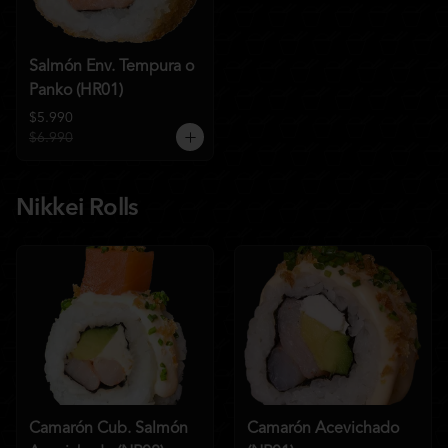
Salmón Env. Tempura o
Panko (HR01)
$5.990
$6.990
Nikkei Rolls
Camarón Cub. Salmón
Camarón Acevichado