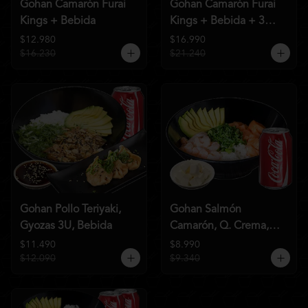
Gohan Camarón Furai
Gohan Camarón Furai
Kings + Bebida
Kings + Bebida + 3
Unid de Gyozas Nikkei
$12.980
$16.990
$16.230
$21.240
Gohan Pollo Teriyaki,
Gohan Salmón
Gyozas 3U, Bebida
Camarón, Q. Crema,
Bebida
$11.490
$8.990
$12.090
$9.340