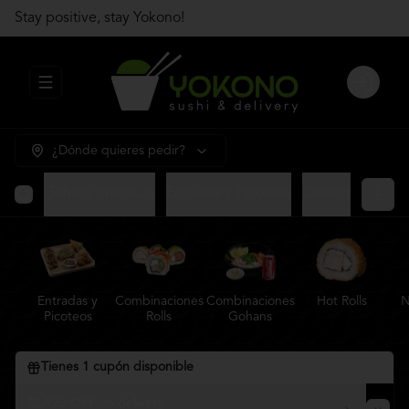
Stay positive, stay Yokono!
Abrir menu de navegación
Login
¿Dónde quieres pedir?
Gohans Premium
Entradas y Picoteos
Combinaciones R
Entradas y
Combinaciones
Combinaciones
Hot Rolls
N
Picoteos
Rolls
Gohans
Tienes
1
cupón disponible
$2.920 OFF en delivery