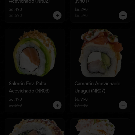
Acevichado (NR02)
(NR01)
$6.490
$6.290
$6.590
$6.590
Salmón Env. Palta
Camarón Acevichado
Acevichado (NR03)
Unagui (NR07)
$6.490
$6.990
$6.590
$7.140