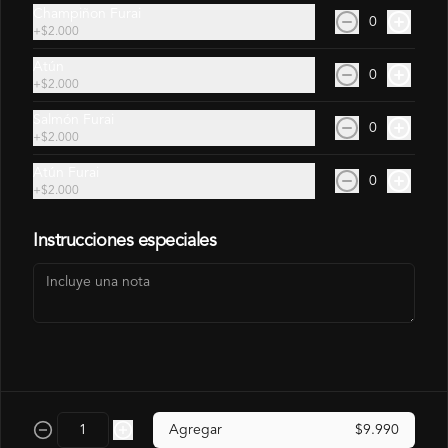
Contáctanos
Champiñon Furai
0
Términos y condiciones
+
$2.000
Política de privacidad
Atún
0
+
$2.000
Redes sociales
Salmón Furai
0
+
$2.000
Instagram
Atún Furai
Facebook
0
+
$2.000
Mi cuenta
Instrucciones especiales
Pedir
Puntos Yokono
Iniciar sesión
Powered by
Agregar
$9.990