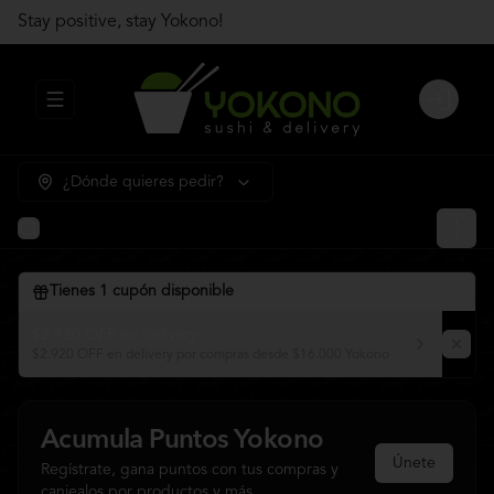
Stay positive, stay Yokono!
Abrir menu de navegación
Login
¿Dónde quieres pedir?
Tienes
1
cupón disponible
$2.920 OFF en delivery
$2.920 OFF en delivery por compras desde $16.000 Yokono
Acumula
Puntos Yokono
Únete
Regístrate, gana puntos con tus compras y
canjealos por productos y más