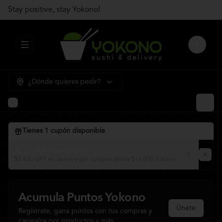
Stay positive, stay Yokono!
Abrir menu de navegación
Login
¿Dónde quieres pedir?
Tienes
1
cupón disponible
$2.920 OFF en delivery
$2.920 OFF en delivery por compras desde $16.000 Yokono
Acumula
Puntos Yokono
Únete
Regístrate, gana puntos con tus compras y
canjealos por productos y más