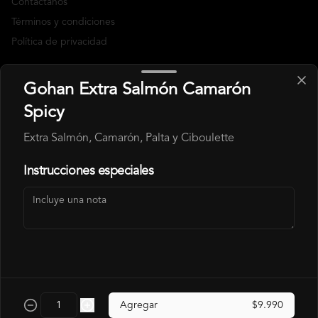
Contáctanos
Términos y condiciones
Política de privacidad
Redes sociales
Gohan Extra Salmón Camarón
Instagram
Spicy
Facebook
Extra Salmón, Camarón, Palta y Ciboulette
Mi cuenta
Instrucciones especiales
Pedir
Puntos Yokono
Iniciar sesión
Powered by
Agregar
$9.990