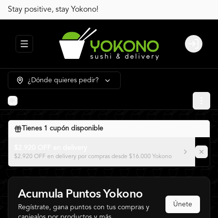
Stay positive, stay Yokono!
Abrir menu de navegación
Login
¿Dónde quieres pedir?
Tienes
1
cupón disponible
$2.920 OFF en delivery
$2.920 OFF en delivery por compras desde $16.000 Yokono
Acumula
Puntos Yokono
Únete
Regístrate, gana puntos con tus compras y
canjealos por productos y más