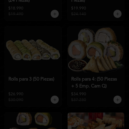
(24 Piezas)
Piezas)
$18.990
$19.990
$19.490
$24.140
Rolls para 3 (50 Piezas)
Rolls para 4: (50 Piezas
+ 5 Emp. Cam Q)
$26.990
$34.990
$30.090
$37.230