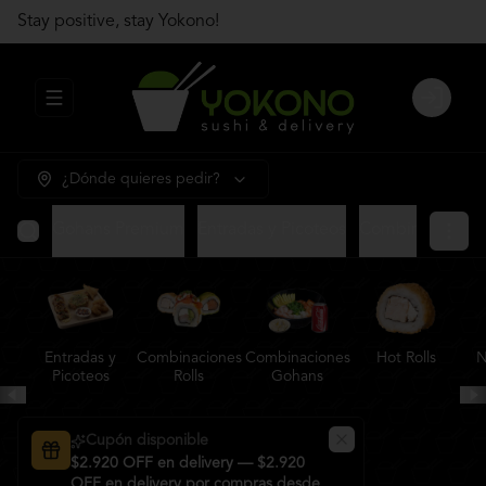
Stay positive, stay Yokono!
Abrir menu de navegación
Login
¿Dónde quieres pedir?
Gohans Premium
Entradas y Picoteos
Combinaciones R
Entradas y
Combinaciones
Combinaciones
Hot Rolls
N
Picoteos
Rolls
Gohans
Cupón disponible
$2.920 OFF en delivery — $2.920
OFF en delivery por compras desde