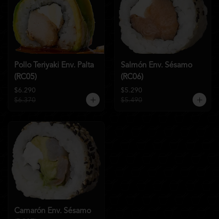
Pollo Teriyaki Env. Palta
Salmón Env. Sésamo
(RC05)
(RC06)
$6.290
$5.290
$6.370
$5.490
Camarón Env. Sésamo