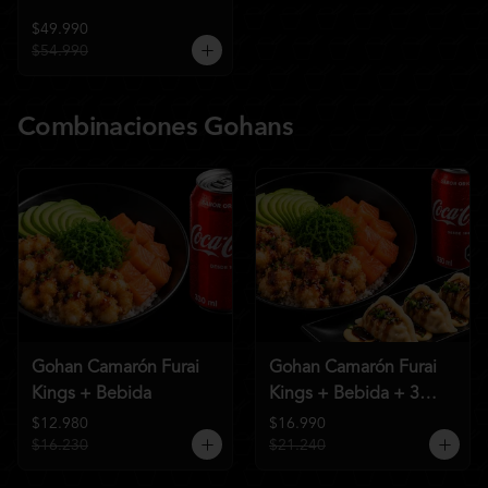
$49.990
$54.990
Combinaciones Gohans
Gohan Camarón Furai
Gohan Camarón Furai
Kings + Bebida
Kings + Bebida + 3
Unid de Gyozas Nikkei
$12.980
$16.990
$16.230
$21.240