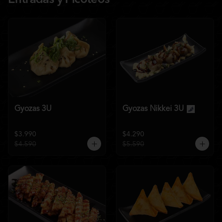
Entradas y Picoteos
Gyozas 3U
Gyozas Nikkei 3U
$3.990
$4.290
$4.590
$5.590