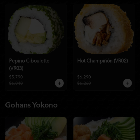
Pepino Ciboulette
Hot Champiñón (VR02)
(VR03)
$5.790
$6.290
$6.040
$6.260
Gohans Yokono