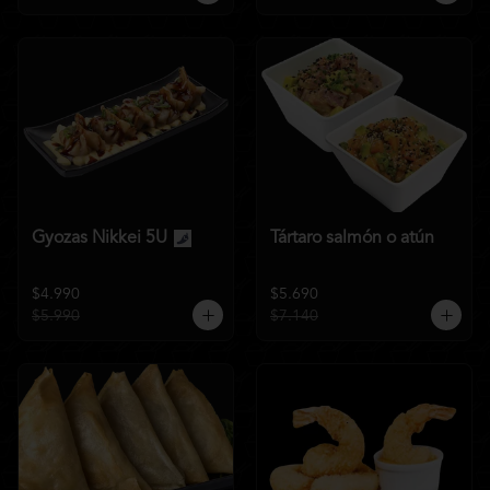
Gyozas Nikkei 5U
Tártaro salmón o atún
$4.990
$5.690
$5.990
$7.140