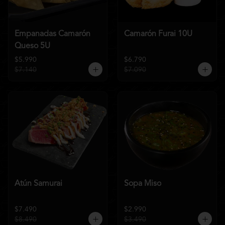
Empanadas Camarón
Camarón Furai 10U
Queso 5U
$5.990
$6.790
$7.140
$7.090
Atún Samurai
Sopa Miso
$7.490
$2.990
$8.490
$3.490