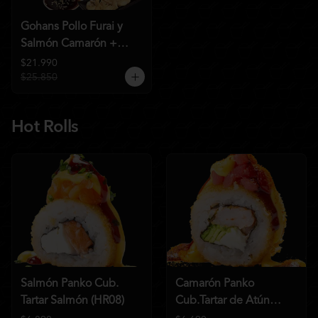
Gohans Pollo Furai y
Salmón Camarón +
2QC
$21.990
$25.850
Hot Rolls
Salmón Panko Cub.
Camarón Panko
Tartar Salmón (HR08)
Cub.Tartar de Atún
(HR07)