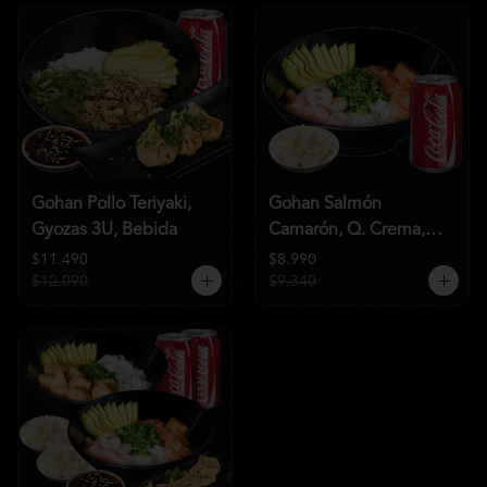
Gohan Pollo Teriyaki,
Gohan Salmón
Gyozas 3U, Bebida
Camarón, Q. Crema,
Bebida
$11.490
$8.990
$12.090
$9.340