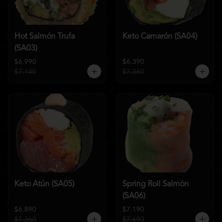
Hot Salmón Trufa
Keto Camarón (SA04)
(SA03)
$6.990
$6.390
$7.140
$7.360
Keto Atún (SA05)
Spring Roll Salmón
(SA06)
$6.890
$7.190
$7.360
$7.690