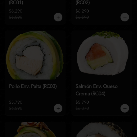
(RC01)
(RC02)
$6.290
$6.290
$6.590
$6.590
Pollo Env. Palta (RC03)
Salmón Env. Queso
Crema (RC04)
$5.790
$5.790
$6.590
$6.370