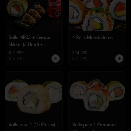
Rolls NR03 + Gyozas
4 Rolls Mundialeros
Nikkei (3 Unid) +
Bebida a elección
$12.590
$24.920
$15.740
$31.190
Rolls para 1 (15 Piezas)
Rolls para 1 Premium