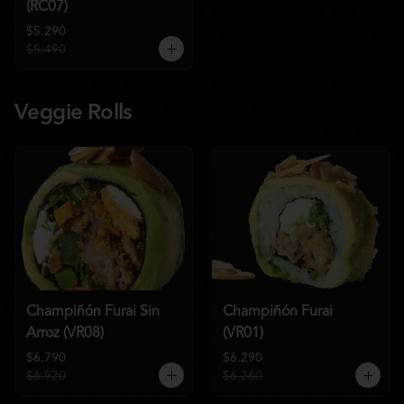
(RC07)
$5.290
$5.490
Veggie Rolls
Champiñón Furai Sin
Champiñón Furai
Arroz (VR08)
(VR01)
$6.790
$6.290
$6.920
$6.260