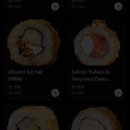
$6.890
$6.690
$7.360
$7.360
Almond Tori Yaki
Salmón Trufado En
(HR06)
Tempura o Panko
(HR04)
$6.290
$6.490
$6.990
$6.990