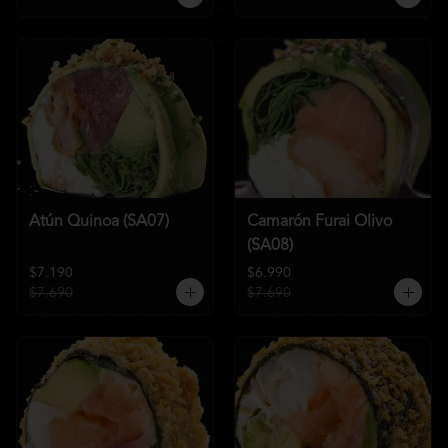
Atún Quinoa (SA07)
Camarón Furai Olivo
(SA08)
$7.190
$6.990
$7.690
$7.690