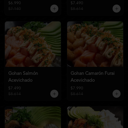
$6.990
$7.490
$7.140
$8.614
Gohan Salmón
Gohan Camarón Furai
Acevichado
Acevichado
$7.490
$7.990
$8.614
$8.614