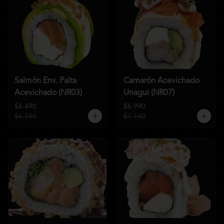
Salmón Env. Palta
Camarón Acevichado
Acevichado (NR03)
Unagui (NR07)
$6.490
$6.990
$6.590
$7.140