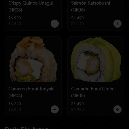
Crispy Quinoa Unagui
Salmón Katsobushi
(NR08)
(NR06)
$6.990
$6.490
$7.690
$7.140
Camarón Furai Teriyaki
Camarón Furai Limón
(NR04)
(NR05)
$6.290
$6.490
$6.920
$6.920