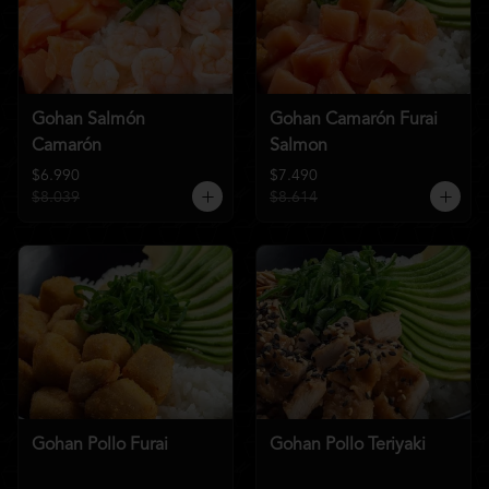
Gohan Salmón
Gohan Camarón Furai
Camarón
Salmon
$6.990
$7.490
$8.039
$8.614
Gohan Pollo Furai
Gohan Pollo Teriyaki