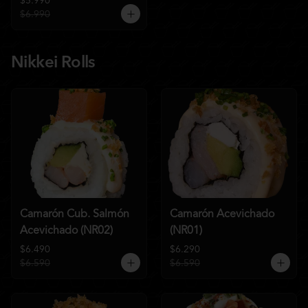
$5.990
$6.990
Nikkei Rolls
Camarón Cub. Salmón
Camarón Acevichado
Acevichado (NR02)
(NR01)
$6.490
$6.290
$6.590
$6.590