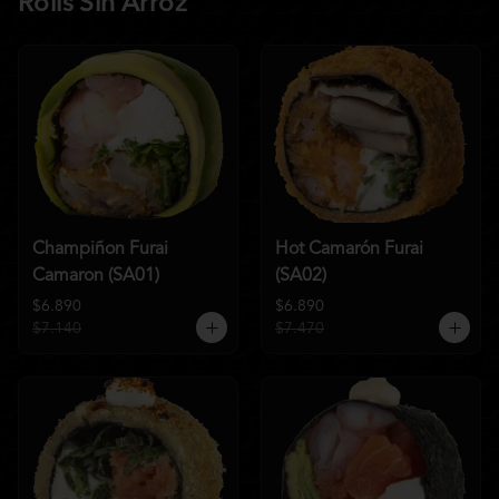
Rolls Sin Arroz
Champiñon Furai
Hot Camarón Furai
Camaron (SA01)
(SA02)
$6.890
$6.890
$7.140
$7.470