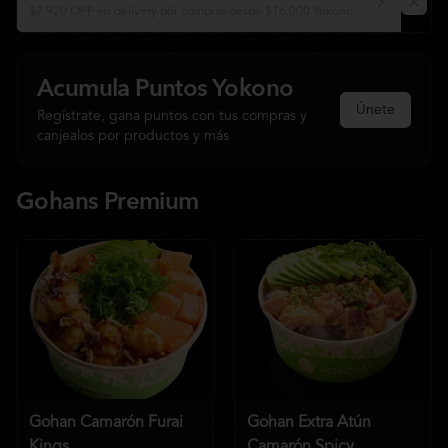
$2.920 OFF en delivery por compras desde $16.000 Yokono
Acumula
Puntos Yokono
Únete
Regístrate, gana puntos con tus compras y
canjealos por productos y más
Gohans Premium
Gohan Camarón Furai
Gohan Extra Atún
Kings
Camarón Spicy