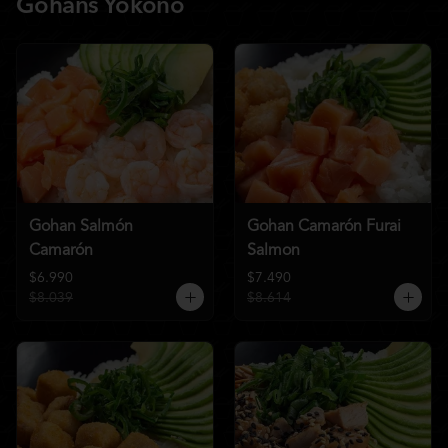
Gohans Yokono
Gohan Salmón
Gohan Camarón Furai
Camarón
Salmon
$6.990
$7.490
$8.039
$8.614