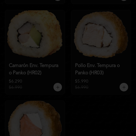
Camarón Env. Tempura
Pollo Env. Tempura o
o Panko (HR02)
Panko (HR03)
$6.290
$5.990
$6.990
$6.990