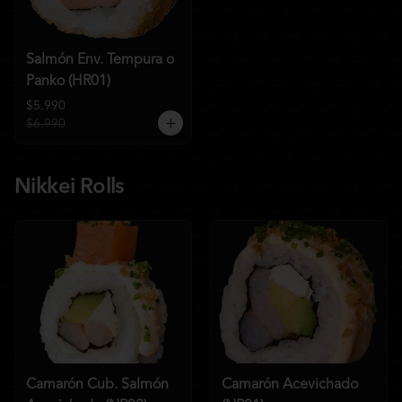
Salmón Env. Tempura o
Panko (HR01)
$5.990
$6.990
Nikkei Rolls
Camarón Cub. Salmón
Camarón Acevichado