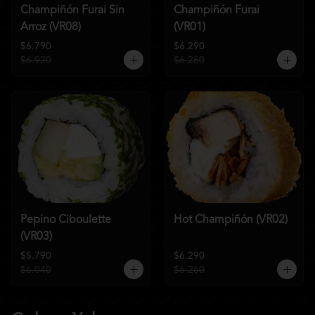
Champiñón Furai Sin
Champiñón Furai
Arroz (VR08)
(VR01)
$6.790
$6.290
$6.920
$6.260
Pepino Ciboulette
Hot Champiñón (VR02)
(VR03)
$5.790
$6.290
$6.040
$6.260