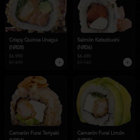
Crispy Quinoa Unagui
Salmón Katsobushi
(NR08)
(NR06)
$6.990
$6.490
$7.690
$7.140
Camarón Furai Teriyaki
Camarón Furai Limón