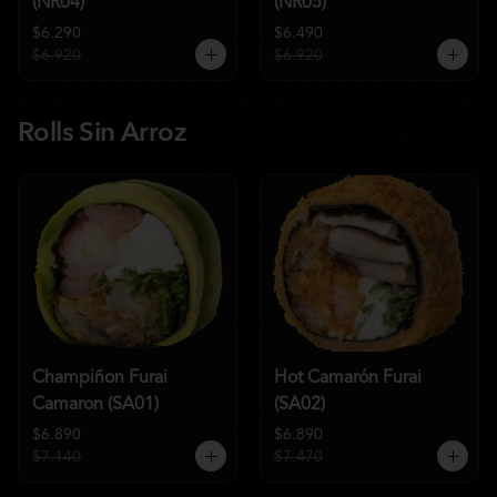
(NR04)
(NR05)
$6.290
$6.490
$6.920
$6.920
Rolls Sin Arroz
Champiñon Furai
Hot Camarón Furai
Camaron (SA01)
(SA02)
$6.890
$6.890
$7.140
$7.470