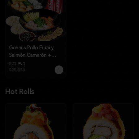
Gohans Pollo Furai y
Salmón Camarón +
2QC
$21.990
$25.850
Hot Rolls