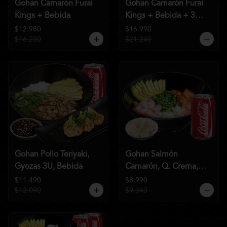
Gohan Camarón Furai
Gohan Camarón Furai
Kings + Bebida
Kings + Bebida + 3
Unid de Gyozas Nikkei
$12.980
$16.990
$16.230
$21.240
Gohan Pollo Teriyaki,
Gohan Salmón
Gyozas 3U, Bebida
Camarón, Q. Crema,
Bebida
$11.490
$8.990
$12.090
$9.340