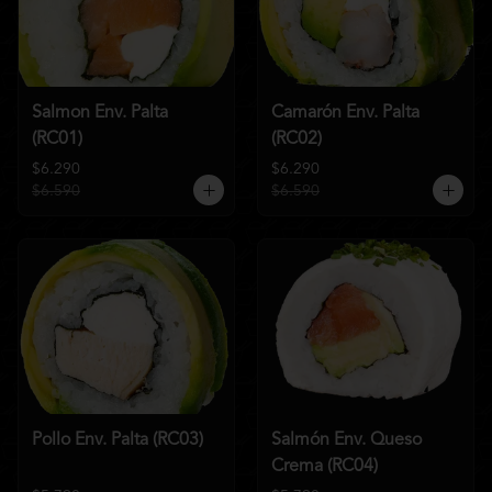
Salmon Env. Palta
Camarón Env. Palta
(RC01)
(RC02)
$6.290
$6.290
$6.590
$6.590
Pollo Env. Palta (RC03)
Salmón Env. Queso
Crema (RC04)