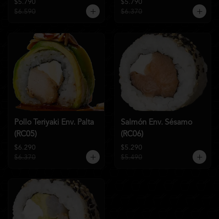
$5.790
$5.790
$6.590
$6.370
Pollo Teriyaki Env. Palta
Salmón Env. Sésamo
(RC05)
(RC06)
$6.290
$5.290
$6.370
$5.490