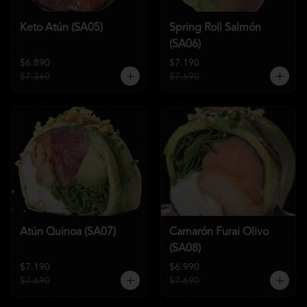
Keto Atún (SA05)
Spring Roll Salmón
(SA06)
$6.890
$7.190
$7.360
$7.690
Atún Quinoa (SA07)
Camarón Furai Olivo
(SA08)
$7.190
$6.990
$7.690
$7.690