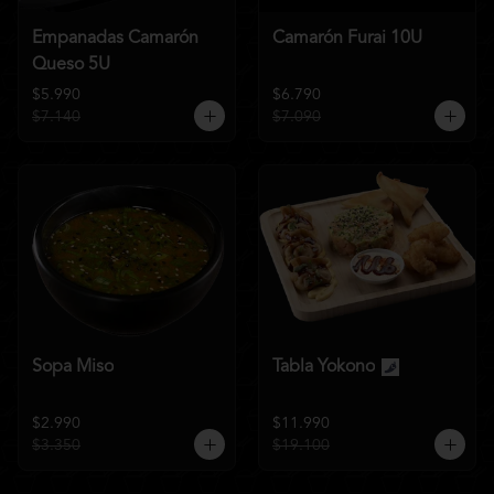
Empanadas Camarón
Camarón Furai 10U
Queso 5U
$5.990
$6.790
$7.140
$7.090
Sopa Miso
Tabla Yokono
$2.990
$11.990
$3.350
$19.100