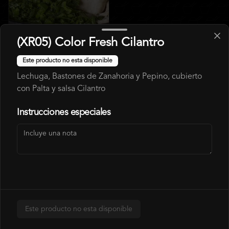
Gohan Pollo
(XR05) Color Fresh Cilantro
Este producto no esta disponible
$6.490
$7.140
Lechuga, Bastones de Zanahoria y Pepino, cubierto
con Palta y salsa Cilantro
Arma Tu Gohan
Instrucciones especiales
Este producto no esta disponible
Arma tu Gohan (GA01)
Arma tu Gohan Veggie