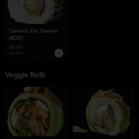
Camarón Env. Sésamo
(RC07)
$5.290
$5.490
Veggie Rolls