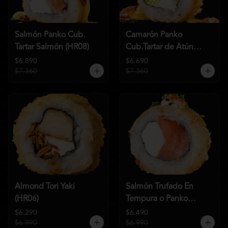
Salmón Panko Cub.
Camarón Panko
Tartar Salmón (HR08)
Cub.Tartar de Atún
(HR07)
$6.890
$6.690
$7.360
$7.360
Almond Tori Yaki
Salmón Trufado En
(HR06)
Tempura o Panko
(HR04)
$6.290
$6.490
$6.990
$6.990