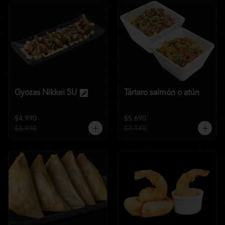
Gyozas Nikkei 5U
Tártaro salmón o atún
$4.990
$5.690
$5.990
$7.140