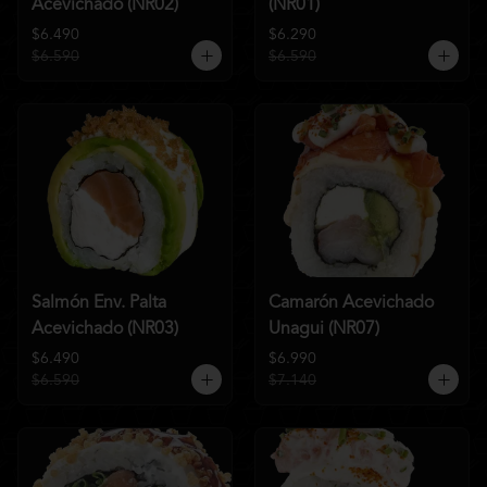
Acevichado (NR02)
(NR01)
$6.490
$6.290
$6.590
$6.590
Salmón Env. Palta
Camarón Acevichado
Acevichado (NR03)
Unagui (NR07)
$6.490
$6.990
$6.590
$7.140