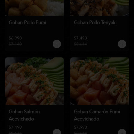
Gohan Pollo Furai
Gohan Pollo Teriyaki
$6.990
$7.490
$7.140
$8.614
Gohan Salmón
Gohan Camarón Furai
Acevichado
Acevichado
$7.490
$7.990
$8.614
$8.614