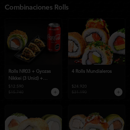
Combinaciones Rolls
Rolls NR03 + Gyozas
4 Rolls Mundialeros
Nikkei (3 Unid) +
Bebida a elección
$12.590
$24.920
$15.740
$31.190