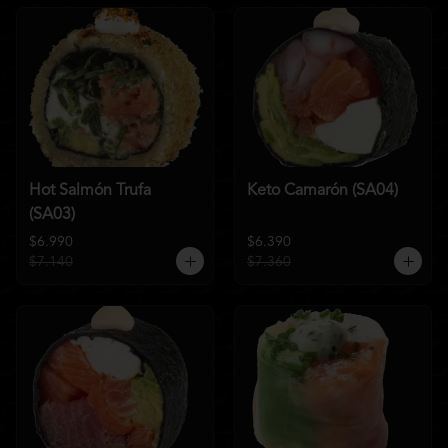
Hot Salmón Trufa
Keto Camarón (SA04)
(SA03)
$6.990
$6.390
$7.140
$7.360