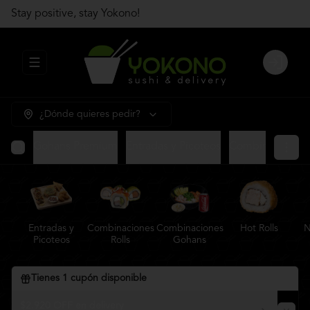
Stay positive, stay Yokono!
Abrir menu de navegación
Login
¿Dónde quieres pedir?
Gohans Premium
Entradas y Picoteos
Combinaciones R
Entradas y
Combinaciones
Combinaciones
Hot Rolls
N
Picoteos
Rolls
Gohans
Tienes
1
cupón disponible
$2.920 OFF en delivery