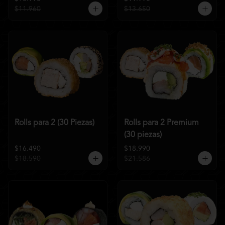
$11.960
$13.650
Rolls para 2 (30 Piezas)
Rolls para 2 Premium
(30 piezas)
$16.490
$18.990
$18.590
$21.586