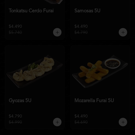
Tonkatsu Cerdo Furai
Samosas 5U
$4.490
$4.490
$5.740
$4.790
Gyozas 5U
Mozarella Furai 5U
$4.790
$4.490
$4.990
$4.690