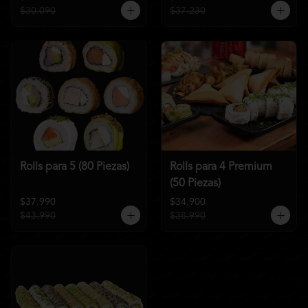
$30.090
$37.230
Rolls para 5 (80 Piezas)
Rolls para 4 Premium
(50 Piezas)
$37.990
$34.900
$43.990
$38.990