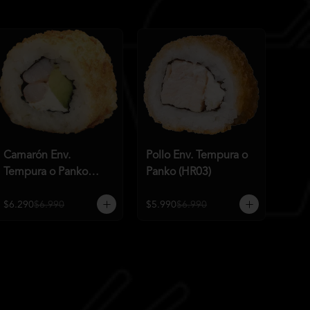
Camarón Env.
Pollo Env. Tempura o
Tempura o Panko
Panko (HR03)
(HR02)
$6.290
$6.990
$5.990
$6.990