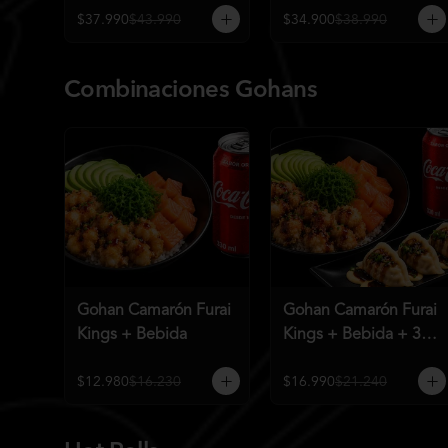
$37.990
$43.990
$34.900
$38.990
Combinaciones Gohans
Gohan Camarón Furai
Gohan Camarón Furai
Kings + Bebida
Kings + Bebida + 3
Unid de Gyozas
Nikkei
$12.980
$16.230
$16.990
$21.240