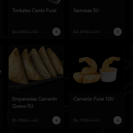
Tonkatsu Cerdo Furai
Samosas 5U
$4.490
$5.740
$4.490
$4.790
Empanadas Camarón
Camarón Furai 10U
Queso 5U
$5.990
$7.140
$6.790
$7.090