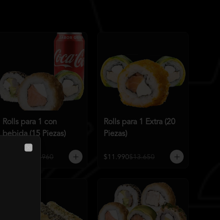
Rolls para 1 con
Rolls para 1 Extra (20
bebida (15 Piezas)
Piezas)
Close
$10.990
$11.960
$11.990
$13.650