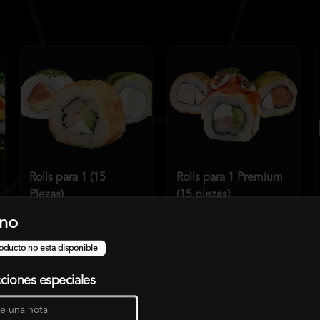
Rolls para 1 (15
Rolls para 1 Premium
Piezas)
(15 piezas)
no
$8.990
$10.339
$9.490
$10.914
oducto no esta disponible
cciones especiales