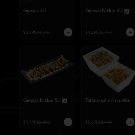
Gyozas 3U
Gyozas Nikkei 3U
$3.990
$4.590
$4.290
$5.590
Gyozas Nikkei 5U
Tártaro salmón o atún
$4.990
$5.990
$5.690
$7.140