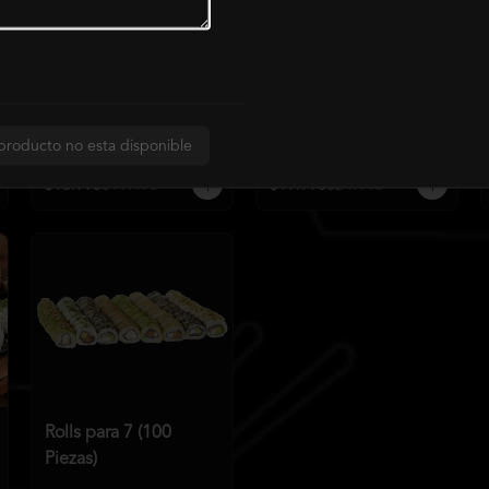
Rolls para 2 Sin Arroz
Rolls para 2 Extra (35
(24 Piezas)
Piezas)
producto no esta disponible
$18.990
$19.490
$19.990
$24.140
Rolls para 7 (100
Piezas)