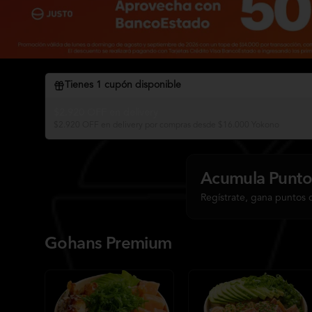
Tienes
1
cupón disponible
$2.920 OFF en delivery
$2.920 OFF en delivery por compras desde $16.000 Yokono
Acumula
Punto
Regístrate, gana puntos 
Gohans Premium