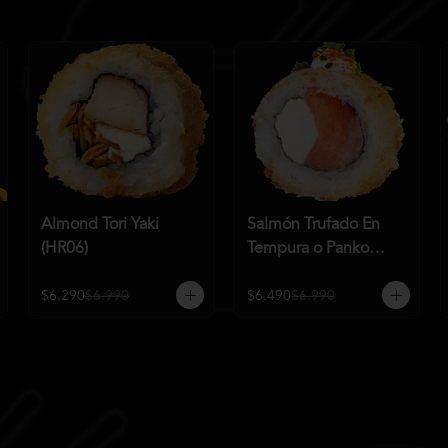
Almond Tori Yaki
Salmón Trufado En
(HR06)
Tempura o Panko
(HR04)
$6.290
$6.990
$6.490
$6.990