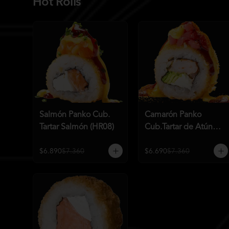
Hot Rolls
Salmón Panko Cub.
Camarón Panko
Tartar Salmón (HR08)
Cub.Tartar de Atún
(HR07)
$6.890
$7.360
$6.690
$7.360