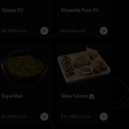
Gyozas 5U
Mozarella Furai 5U
$4.790
$4.990
$4.490
$4.690
Sopa Miso
Tabla Yokono
$2.990
$3.350
$11.990
$19.100