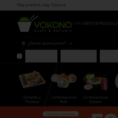
Stay positive, stay Yokono!
CARTA
REPETIR PEDIDO
LO
¿Dónde quieres pedir?
Gohans Premium
Entradas y Picoteos
Combinac
Entradas y
Combinaciones
Combinaciones
Picoteos
Rolls
Gohans