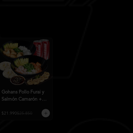
Gohans Pollo Furai y
Salmón Camarón +
2QC
$21.990
$25.850