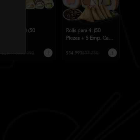
Rolls para 3 (50
Rolls para 4: (50
Piezas)
Piezas + 5 Emp. Cam
Q)
$26.990
$30.090
$34.990
$37.230