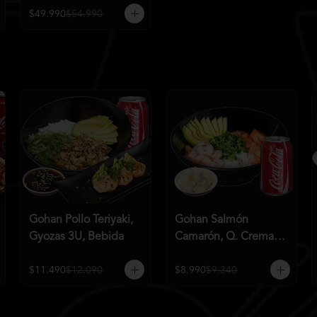
$49.990
$54.990
Gohan Pollo Teriyaki,
Gohan Salmón
Gyozas 3U, Bebida
Camarón, Q. Crema,
Bebida
$11.490
$12.090
$8.990
$9.340