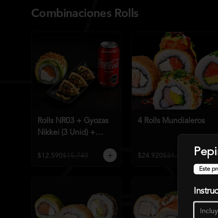
Combinaciones Rolls
Rolls NR03 + Gyozas
4 Rolls Mundialeros
Nikkei (3 Unid) +
Bebida a elección
Pepi
$12.590
$15.740
$24.920
$31.190
Este pr
Instru