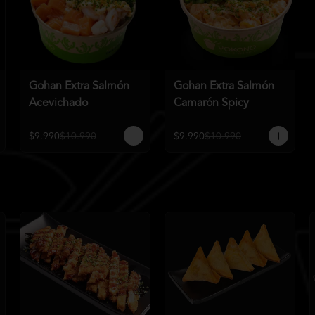
Gohan Extra Salmón
Gohan Extra Salmón
Acevichado
Camarón Spicy
$9.990
$10.990
$9.990
$10.990