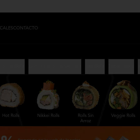
CALES
CONTACTO
iones Rolls
Combinaciones Gohans
Hot Rolls
Nikkei Rolls
R
Hot Rolls
Nikkei Rolls
Rolls Sin
Veggie Rolls
Arroz