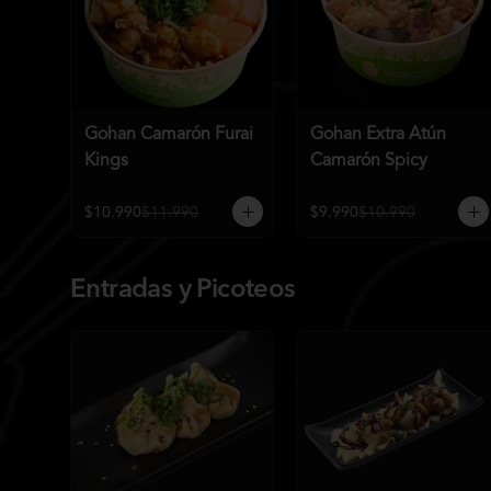
Gohan Camarón Furai
Gohan Extra Atún
Kings
Camarón Spicy
$10.990
$11.990
$9.990
$10.990
Entradas y Picoteos