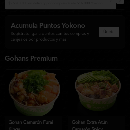
$2.920 OFF en delivery por compras desde $16.000 Yokono
Acumula
Puntos Yokono
Únete
Regístrate, gana puntos con tus compras y
canjealos por productos y más
Gohans Premium
Gohan Camarón Furai
Gohan Extra Atún
Kings
Camarón Spicy