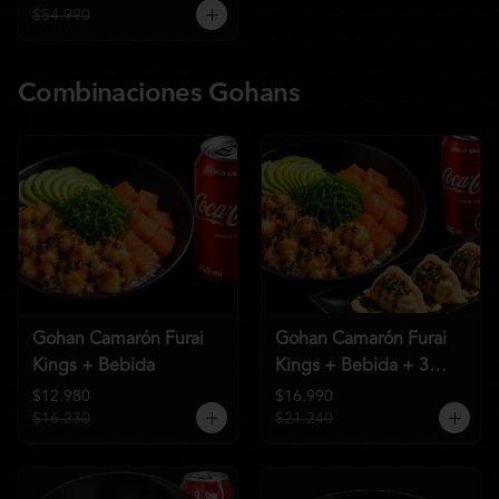
$54.990
Combinaciones Gohans
Gohan Camarón Furai
Gohan Camarón Furai
Kings + Bebida
Kings + Bebida + 3
Unid de Gyozas Nikkei
$12.980
$16.990
$16.230
$21.240