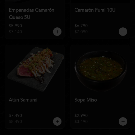
Empanadas Camarón
Camarón Furai 10U
Queso 5U
$5.990
$6.790
$7.140
$7.090
Atún Samurai
Sopa Miso
$7.490
$2.990
$8.490
$3.490