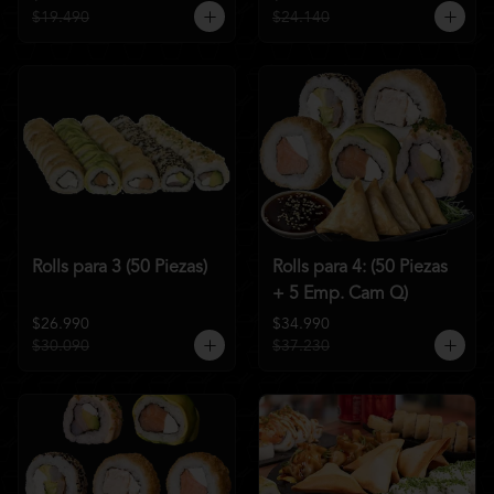
$19.490
$24.140
Rolls para 3 (50 Piezas)
Rolls para 4: (50 Piezas
+ 5 Emp. Cam Q)
$26.990
$34.990
$30.090
$37.230