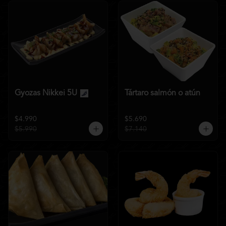
Gyozas Nikkei 5U
Tártaro salmón o atún
$4.990
$5.690
$5.990
$7.140