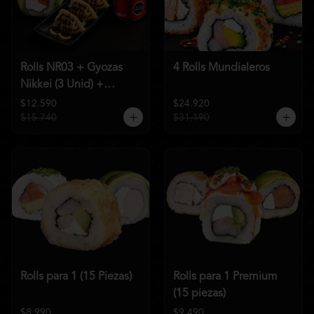
Rolls NR03 + Gyozas
4 Rolls Mundialeros
Nikkei (3 Unid) +
Bebida a elección
$12.590
$24.920
$15.740
$31.190
Rolls para 1 (15 Piezas)
Rolls para 1 Premium
(15 piezas)
$8.990
$9.490