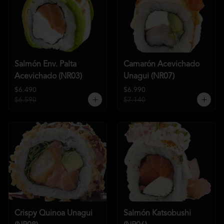
Salmón Env. Palta
Camarón Acevichado
Acevichado (NR03)
Unagui (NR07)
$6.490
$6.990
$6.590
$7.140
Crispy Quinoa Unagui
Salmón Katsobushi