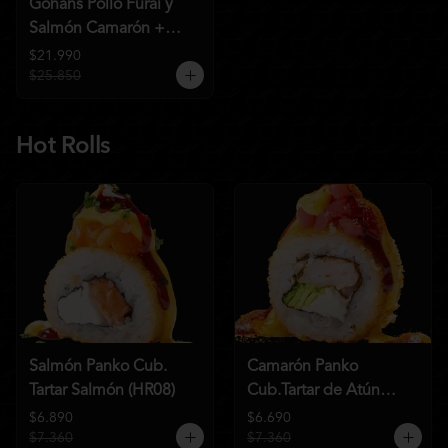
Gohans Pollo Furai y
Salmón Camarón +
2QC
$21.990
$25.850
Hot Rolls
Salmón Panko Cub.
Camarón Panko
Tartar Salmón (HR08)
Cub.Tartar de Atún
(HR07)
$6.890
$6.690
$7.360
$7.360