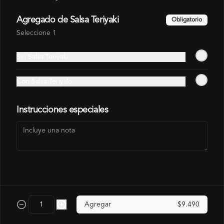
Agregado de Salsa Teriyaki
Obligatorio
Seleccione 1
Gohan Champiñón
Gohan Cerdo Furai
Furai
Sin Salsa Teriyaki
$6.990
$6.490
$7.140
$7.990
Con Salsa Teriyaki
Instrucciones especiales
Gohan Pollo
Agregar
$9.490
$6.490
$7.140