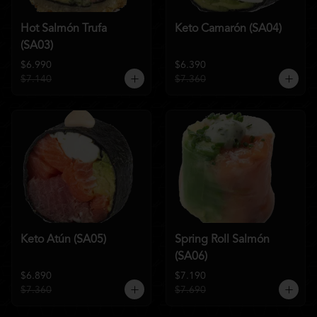
Hot Salmón Trufa
Keto Camarón (SA04)
(SA03)
$6.990
$6.390
$7.140
$7.360
Keto Atún (SA05)
Spring Roll Salmón
(SA06)
$6.890
$7.190
$7.360
$7.690