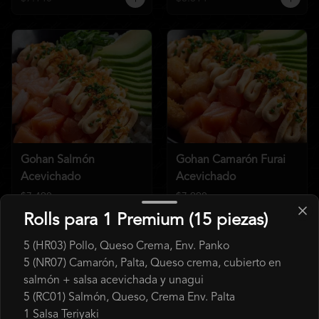
Gohan Salmón
Gohan Camarón Furai
Acevichado
Acevichado
$7.490
$7.990
$8.614
$8.614
Rolls para 1 Premium (15 piezas)
5 (HR03) Pollo, Queso Crema, Env. Panko
5 (NR07) Camarón, Palta, Queso crema, cubierto en
salmón + salsa acevichada y unagui
5 (RC01) Salmón, Queso, Crema Env. Palta
1 Salsa Teriyaki