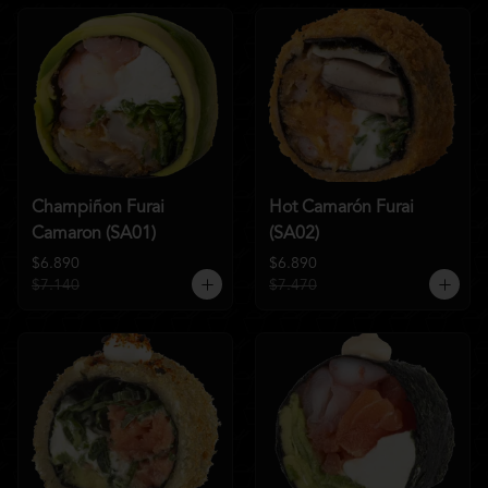
Champiñon Furai
Hot Camarón Furai
Camaron (SA01)
(SA02)
$6.890
$6.890
$7.140
$7.470