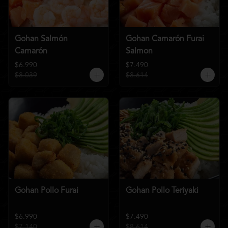
Gohan Salmón
Gohan Camarón Furai
Camarón
Salmon
$6.990
$7.490
$8.039
$8.614
Gohan Pollo Furai
Gohan Pollo Teriyaki
$6.990
$7.490
$7.140
$8.614