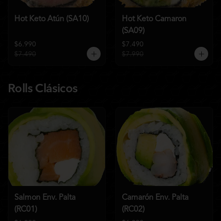
Hot Keto Atún (SA10)
Hot Keto Camaron
(SA09)
$6.990
$7.490
$7.490
$7.990
Rolls Clásicos
Salmon Env. Palta
Camarón Env. Palta
(RC01)
(RC02)