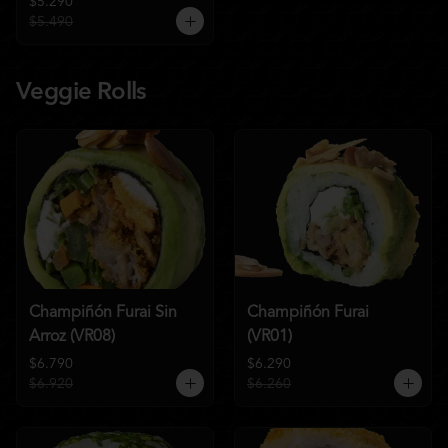
$5.290
$5.490
Veggie Rolls
Champiñón Furai Sin
Champiñón Furai
Arroz (VR08)
(VR01)
$6.790
$6.290
$6.920
$6.260