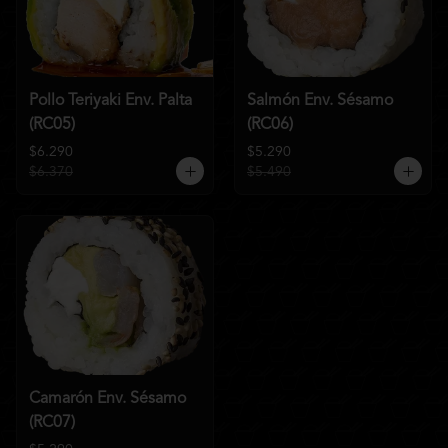
Pollo Teriyaki Env. Palta
Salmón Env. Sésamo
(RC05)
(RC06)
$6.290
$5.290
$6.370
$5.490
Camarón Env. Sésamo
(RC07)