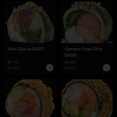
Atún Quinoa (SA07)
Camarón Furai Olivo
(SA08)
$7.190
$6.990
$7.690
$7.690