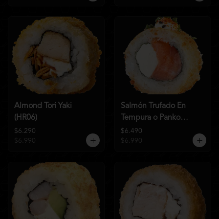
Almond Tori Yaki
Salmón Trufado En
(HR06)
Tempura o Panko
(HR04)
$6.290
$6.490
$6.990
$6.990