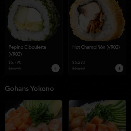
Pepino Ciboulette
Hot Champiñón (VR02)
(VR03)
$5.790
$6.290
$6.040
$6.260
Gohans Yokono