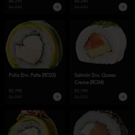
$6.290
$6.290
$6.590
$6.590
Pollo Env. Palta (RC03)
Salmón Env. Queso
Crema (RC04)
$5.790
$5.790
$6.590
$6.370