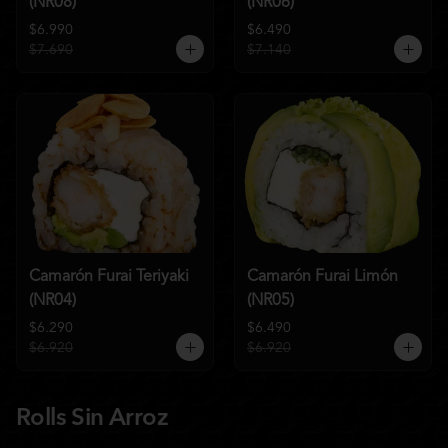
(NR08)
(NR06)
$6.990
$6.490
$7.690
$7.140
Camarón Furai Teriyaki
Camarón Furai Limón
(NR04)
(NR05)
$6.290
$6.490
$6.920
$6.920
Rolls Sin Arroz