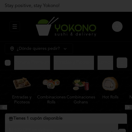
Stay positive, stay Yokono!
Abrir menu de navegación
Login
¿Dónde quieres pedir?
Gohans Premium
Entradas y Picoteos
Combinaciones R
Entradas y
Combinaciones
Combinaciones
Hot Rolls
N
Picoteos
Rolls
Gohans
Tienes
1
cupón disponible
$2.920 OFF en delivery