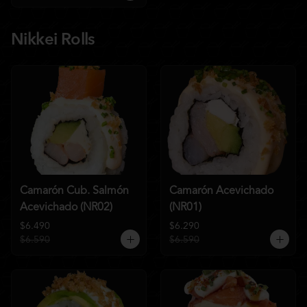
Nikkei Rolls
Camarón Cub. Salmón
Camarón Acevichado
Acevichado (NR02)
(NR01)
$6.490
$6.290
$6.590
$6.590