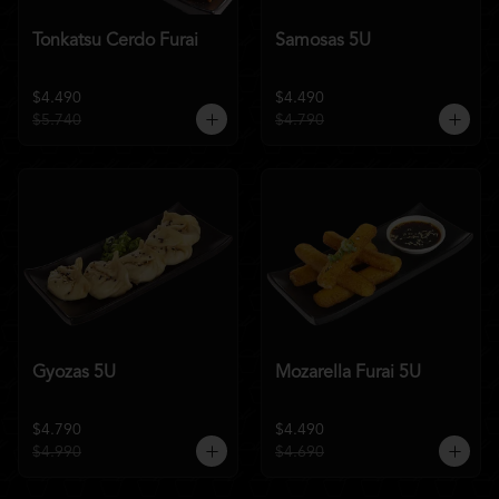
Tonkatsu Cerdo Furai
Samosas 5U
$4.490
$4.490
$5.740
$4.790
Gyozas 5U
Mozarella Furai 5U
$4.790
$4.490
$4.990
$4.690