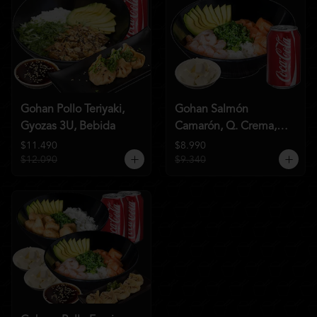
Gohan Pollo Teriyaki,
Gohan Salmón
Gyozas 3U, Bebida
Camarón, Q. Crema,
Bebida
$11.490
$8.990
$12.090
$9.340