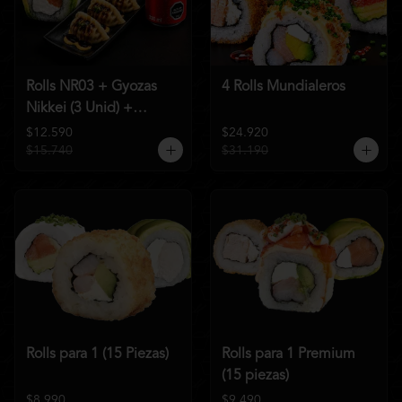
Rolls NR03 + Gyozas
4 Rolls Mundialeros
Nikkei (3 Unid) +
Bebida a elección
$12.590
$24.920
$15.740
$31.190
Rolls para 1 (15 Piezas)
Rolls para 1 Premium
(15 piezas)
$8.990
$9.490