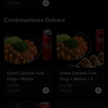
$54.990
Combinaciones Gohans
Gohan Camarón Furai
Gohan Camarón Furai
Kings + Bebida
Kings + Bebida + 3
Unid de Gyozas Nikkei
$12.980
$16.990
$16.230
$21.240