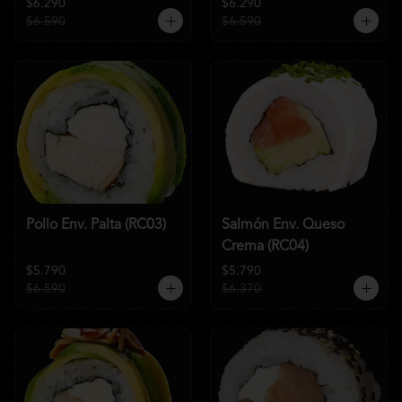
$6.290
$6.290
$6.590
$6.590
Pollo Env. Palta (RC03)
Salmón Env. Queso
Crema (RC04)
$5.790
$5.790
$6.590
$6.370