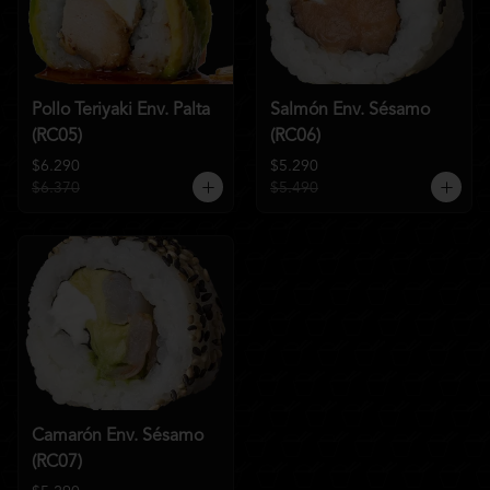
Pollo Teriyaki Env. Palta
Salmón Env. Sésamo
(RC05)
(RC06)
$6.290
$5.290
$6.370
$5.490
Camarón Env. Sésamo
(RC07)