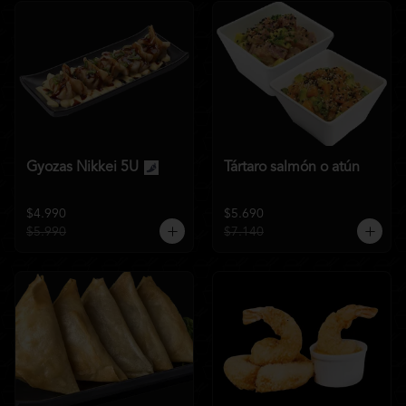
Gyozas Nikkei 5U
Tártaro salmón o atún
$4.990
$5.690
$5.990
$7.140