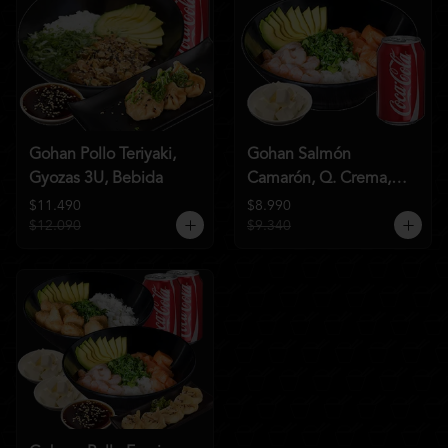
Gohan Pollo Teriyaki,
Gohan Salmón
Gyozas 3U, Bebida
Camarón, Q. Crema,
Bebida
$11.490
$8.990
$12.090
$9.340