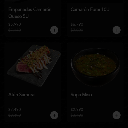
Empanadas Camarón
Camarón Furai 10U
Queso 5U
$5.990
$6.790
$7.140
$7.090
Atún Samurai
Sopa Miso
$7.490
$2.990
$8.490
$3.490