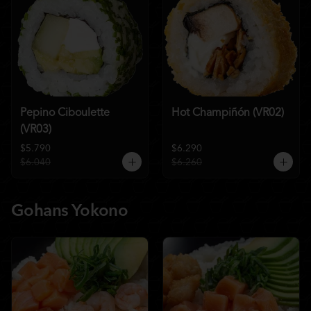
Pepino Ciboulette
Hot Champiñón (VR02)
(VR03)
$5.790
$6.290
$6.040
$6.260
Gohans Yokono