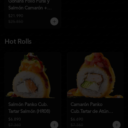
Gohans Pollo Furai y
Salmón Camarón +
2QC
$21.990
$25.850
Hot Rolls
Salmón Panko Cub.
Camarón Panko
Tartar Salmón (HR08)
Cub.Tartar de Atún
(HR07)
$6.890
$6.690
$7.360
$7.360