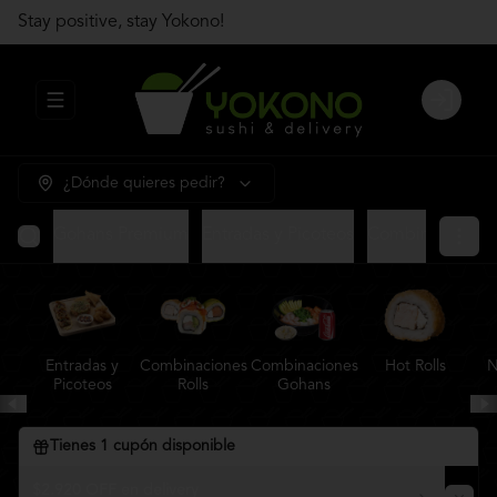
Stay positive, stay Yokono!
Abrir menu de navegación
Login
¿Dónde quieres pedir?
Gohans Premium
Entradas y Picoteos
Combinaciones R
Entradas y
Combinaciones
Combinaciones
Hot Rolls
N
Picoteos
Rolls
Gohans
Tienes
1
cupón disponible
$2.920 OFF en delivery