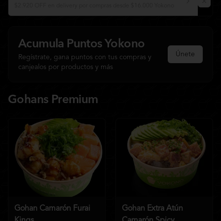
$2.920 OFF en delivery por compras desde $16.000 Yokono
Acumula
Puntos Yokono
Únete
Regístrate, gana puntos con tus compras y
canjealos por productos y más
Gohans Premium
Gohan Camarón Furai
Gohan Extra Atún
Kings
Camarón Spicy