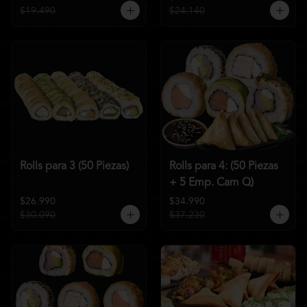
$19.490
$24.140
Rolls para 3 (50 Piezas)
Rolls para 4: (50 Piezas
+ 5 Emp. Cam Q)
$26.990
$34.990
$30.090
$37.230