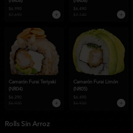
(NR08)
(NR06)
$6.990
$6.490
$7.690
$7.140
Camarón Furai Teriyaki
Camarón Furai Limón
(NR04)
(NR05)
$6.290
$6.490
$6.920
$6.920
Rolls Sin Arroz