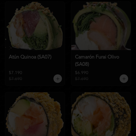
Atún Quinoa (SA07)
Camarón Furai Olivo
(SA08)
$7.190
$6.990
$7.690
$7.690