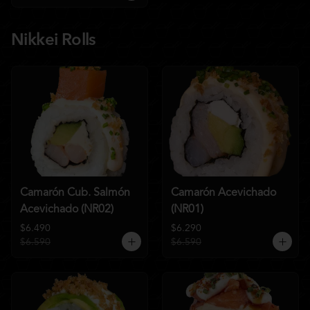
Nikkei Rolls
Camarón Cub. Salmón
Camarón Acevichado
Acevichado (NR02)
(NR01)
$6.490
$6.290
$6.590
$6.590