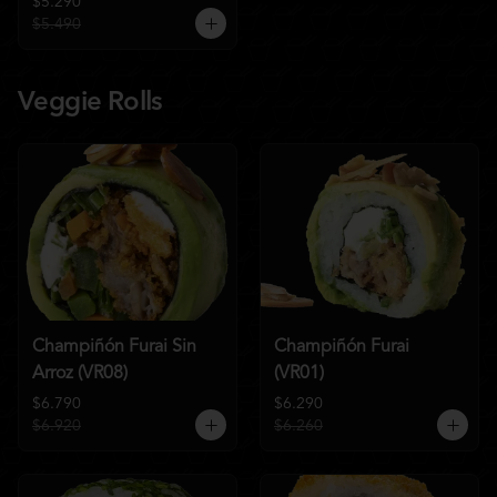
$5.290
$5.490
Veggie Rolls
Champiñón Furai Sin
Champiñón Furai
Arroz (VR08)
(VR01)
$6.790
$6.290
$6.920
$6.260