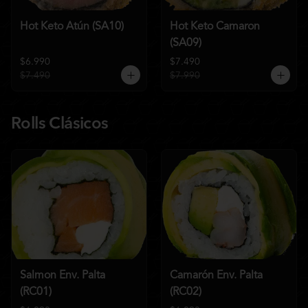
Hot Keto Atún (SA10)
Hot Keto Camaron
(SA09)
$6.990
$7.490
$7.490
$7.990
Rolls Clásicos
Salmon Env. Palta
Camarón Env. Palta
(RC01)
(RC02)