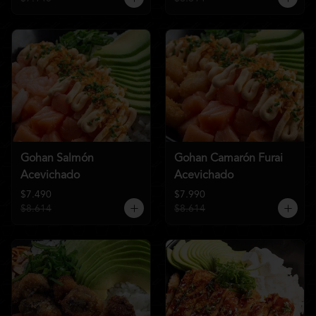
Gohan Salmón
Gohan Camarón Furai
Acevichado
Acevichado
$7.490
$7.990
$8.614
$8.614