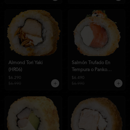
Almond Tori Yaki
Salmón Trufado En
(HR06)
Tempura o Panko
(HR04)
$6.290
$6.490
$6.990
$6.990