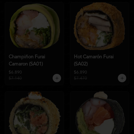
Champiñon Furai
Hot Camarón Furai
Camaron (SA01)
(SA02)
$6.890
$6.890
$7.140
$7.470