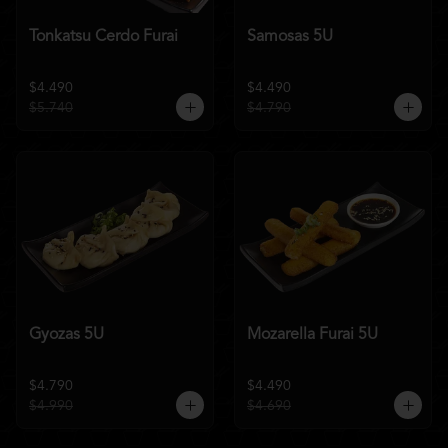
Tonkatsu Cerdo Furai
Samosas 5U
$4.490
$4.490
$5.740
$4.790
Gyozas 5U
Mozarella Furai 5U
$4.790
$4.490
$4.990
$4.690