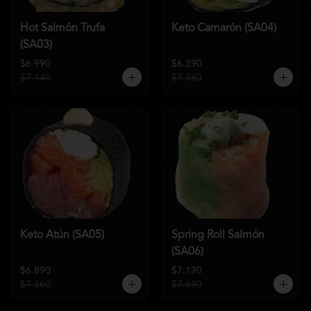
Hot Salmón Trufa
Keto Camarón (SA04)
(SA03)
$6.990
$6.390
$7.140
$7.360
Keto Atún (SA05)
Spring Roll Salmón
(SA06)
$6.890
$7.190
$7.360
$7.690