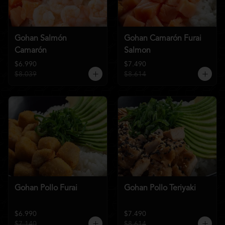
Gohan Salmón
Gohan Camarón Furai
Camarón
Salmon
$6.990
$7.490
$8.039
$8.614
Gohan Pollo Furai
Gohan Pollo Teriyaki
$6.990
$7.490
$7.140
$8.614