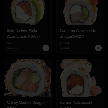
Salmón Env. Palta
Camarón Acevichado
Acevichado (NR03)
Unagui (NR07)
$6.490
$6.990
$6.590
$7.140
Crispy Quinoa Unagui
Salmón Katsobushi