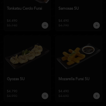
Tonkatsu Cerdo Furai
Samosas 5U
$4.490
$4.490
$5.740
$4.790
Gyozas 5U
Mozarella Furai 5U
$4.790
$4.490
$4.990
$4.690