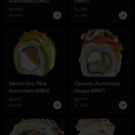
Acevichado (NR02)
(NR01)
$6.490
$6.290
$6.590
$6.590
Salmón Env. Palta
Camarón Acevichado
Acevichado (NR03)
Unagui (NR07)
$6.490
$6.990
$6.590
$7.140