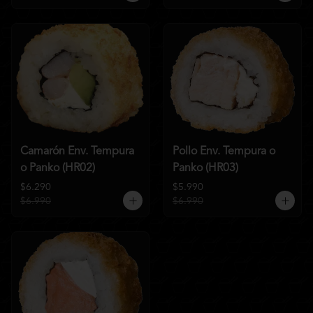
Camarón Env. Tempura
Pollo Env. Tempura o
o Panko (HR02)
Panko (HR03)
$6.290
$5.990
$6.990
$6.990