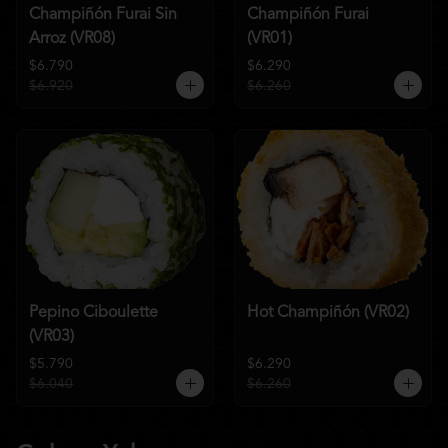
Champiñón Furai Sin
Champiñón Furai
Arroz (VR08)
(VR01)
$6.790
$6.290
$6.920
$6.260
Pepino Ciboulette
Hot Champiñón (VR02)
(VR03)
$5.790
$6.290
$6.040
$6.260