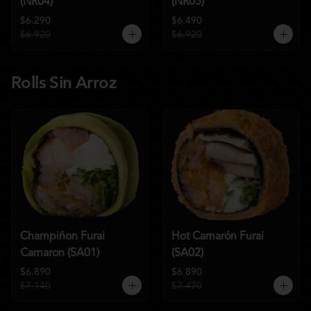
(NR04)
(NR05)
$6.290
$6.490
$6.920
$6.920
Rolls Sin Arroz
Champiñon Furai
Hot Camarón Furai
Camaron (SA01)
(SA02)
$6.890
$6.890
$7.140
$7.470