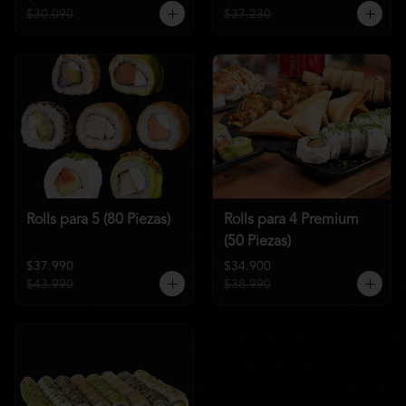
$30.090
$37.230
Rolls para 5 (80 Piezas)
Rolls para 4 Premium
(50 Piezas)
$37.990
$34.900
$43.990
$38.990