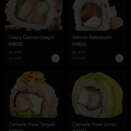
Crispy Quinoa Unagui
Salmón Katsobushi
(NR08)
(NR06)
$6.990
$6.490
$7.690
$7.140
Camarón Furai Teriyaki
Camarón Furai Limón