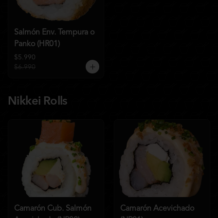
Salmón Env. Tempura o
Panko (HR01)
$5.990
$6.990
Nikkei Rolls
Camarón Cub. Salmón
Camarón Acevichado