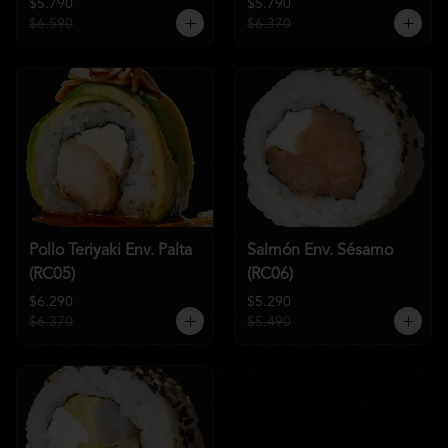
$5.790
$5.790
$6.590
$6.370
Pollo Teriyaki Env. Palta
Salmón Env. Sésamo
(RC05)
(RC06)
$6.290
$5.290
$6.370
$5.490