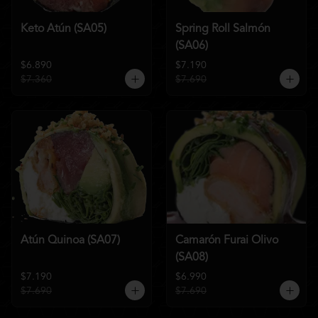
Keto Atún (SA05)
Spring Roll Salmón
(SA06)
$6.890
$7.190
$7.360
$7.690
Atún Quinoa (SA07)
Camarón Furai Olivo
(SA08)
$7.190
$6.990
$7.690
$7.690