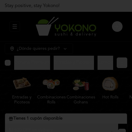
Stay positive, stay Yokono!
Abrir menu de navegación
Login
¿Dónde quieres pedir?
Gohans Premium
Entradas y Picoteos
Combinaciones R
Entradas y
Combinaciones
Combinaciones
Hot Rolls
N
Picoteos
Rolls
Gohans
Tienes
1
cupón disponible
$2.920 OFF en delivery