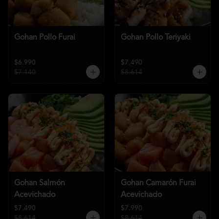
Gohan Pollo Furai
Gohan Pollo Teriyaki
$6.990
$7.490
$7.140
$8.614
Gohan Salmón
Gohan Camarón Furai
Acevichado
Acevichado
$7.490
$7.990
$8.614
$8.614