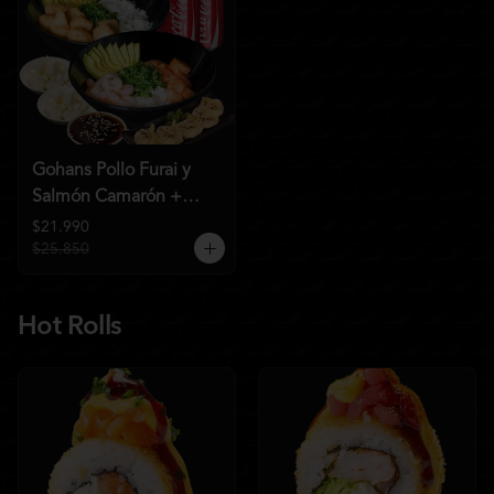
Gohans Pollo Furai y
Salmón Camarón +
2QC
$21.990
$25.850
Hot Rolls