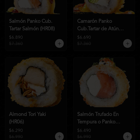
Salmón Panko Cub.
Camarón Panko
Tartar Salmón (HR08)
Cub.Tartar de Atún
(HR07)
$6.890
$6.690
$7.360
$7.360
Almond Tori Yaki
Salmón Trufado En
(HR06)
Tempura o Panko
(HR04)
$6.290
$6.490
$6.990
$6.990