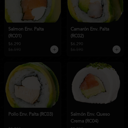
Salmon Env. Palta
Camarón Env. Palta
(RC01)
(RC02)
$6.290
$6.290
$6.590
$6.590
Pollo Env. Palta (RC03)
Salmón Env. Queso
Crema (RC04)