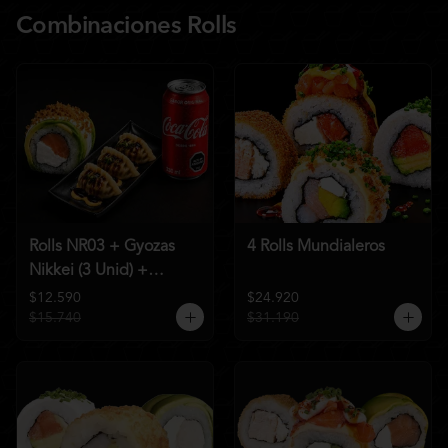
Combinaciones Rolls
Rolls NR03 + Gyozas
4 Rolls Mundialeros
Nikkei (3 Unid) +
Bebida a elección
$12.590
$24.920
$15.740
$31.190