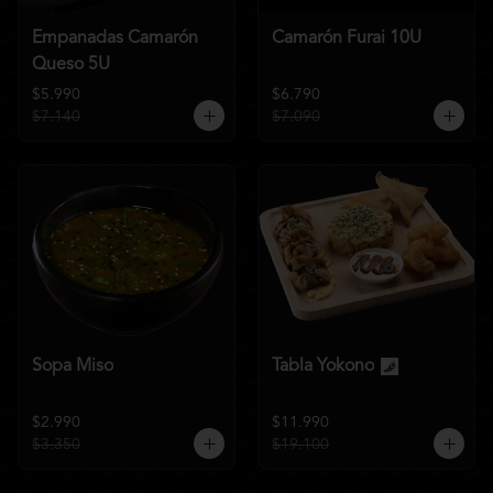
Empanadas Camarón
Camarón Furai 10U
Queso 5U
$5.990
$6.790
$7.140
$7.090
Sopa Miso
Tabla Yokono
$2.990
$11.990
$3.350
$19.100