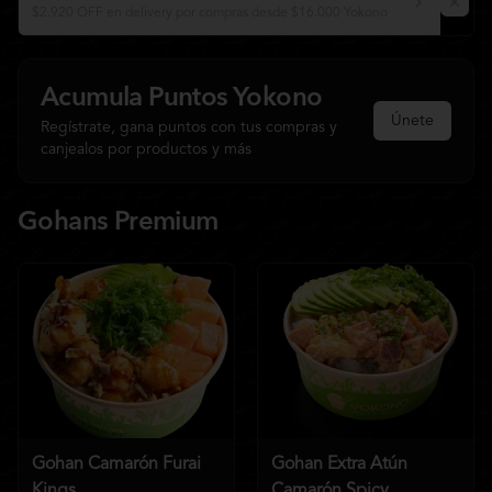
$2.920 OFF en delivery por compras desde $16.000 Yokono
Acumula
Puntos Yokono
Únete
Regístrate, gana puntos con tus compras y
canjealos por productos y más
Gohans Premium
Gohan Camarón Furai
Gohan Extra Atún
Kings
Camarón Spicy