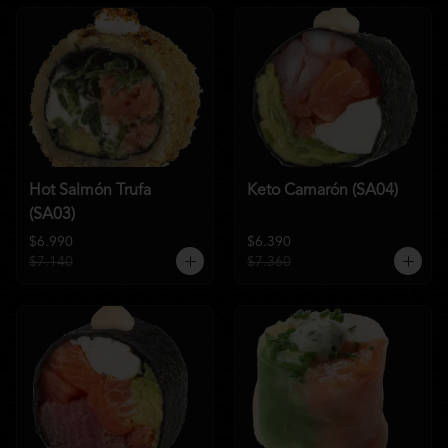
Hot Salmón Trufa
Keto Camarón (SA04)
(SA03)
$6.990
$6.390
$7.140
$7.360