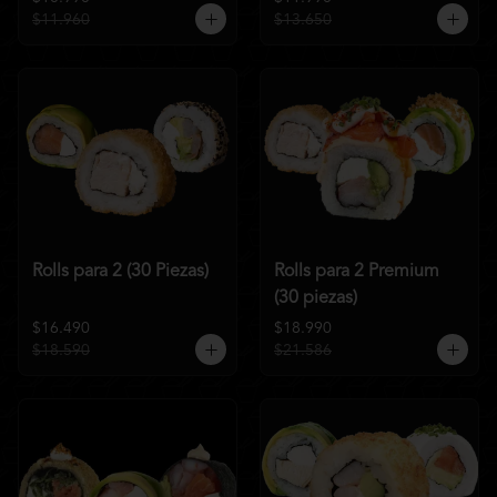
$11.960
$13.650
Rolls para 2 (30 Piezas)
Rolls para 2 Premium
(30 piezas)
$16.490
$18.990
$18.590
$21.586