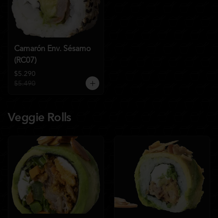
Camarón Env. Sésamo
(RC07)
$5.290
$5.490
Veggie Rolls