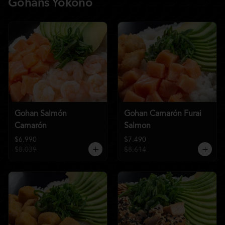
Gohans Yokono
Gohan Salmón
Gohan Camarón Furai
Camarón
Salmon
$6.990
$7.490
$8.039
$8.614