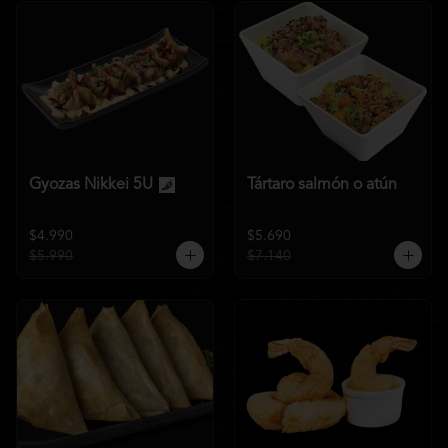
Gyozas Nikkei 5U
Tártaro salmón o atún
$4.990
$5.690
$5.990
$7.140