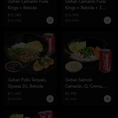
Gohan Camarón Furai
Gohan Camarón Furai
Kings + Bebida
Kings + Bebida + 3
Unid de Gyozas Nikkei
$12.980
$16.990
$16.230
$21.240
Gohan Pollo Teriyaki,
Gohan Salmón
Gyozas 3U, Bebida
Camarón, Q. Crema,
Bebida
$11.490
$8.990
$12.090
$9.340