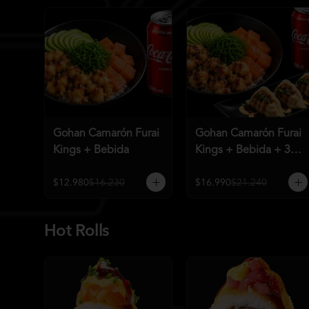
Gohan Camarón Furai
Gohan Camarón Furai
Kings + Bebida
Kings + Bebida + 3
Unid de Gyozas
Nikkei
$12.980
$16.230
$16.990
$21.240
Hot Rolls