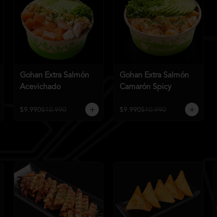
Gohan Extra Salmón
Gohan Extra Salmón
Acevichado
Camarón Spicy
$9.990
$10.990
$9.990
$10.990