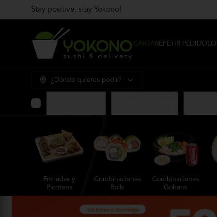
Stay positive, stay Yokono!
CARTA
REPETIR PEDIDO
LO
¿Dónde quieres pedir?
Gohans Premium
Entradas y Picoteos
Combinac
Entradas y
Combinaciones
Combinaciones
Picoteos
Rolls
Gohans