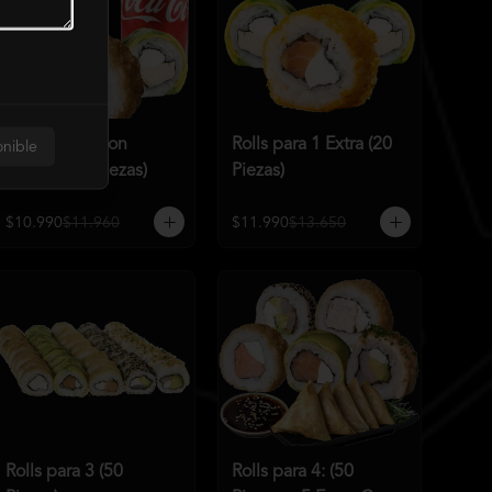
Rolls para 1 con
Rolls para 1 Extra (20
onible
bebida (15 Piezas)
Piezas)
$10.990
$11.960
$11.990
$13.650
Rolls para 3 (50
Rolls para 4: (50