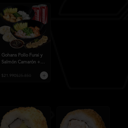
Gohans Pollo Furai y
Salmón Camarón +
2QC
$21.990
$25.850