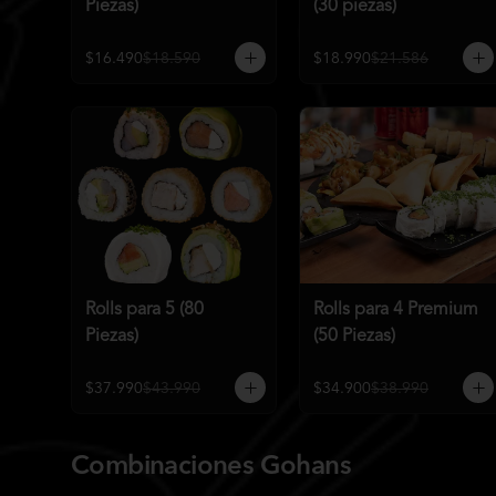
Piezas)
(30 piezas)
$16.490
$18.590
$18.990
$21.586
Rolls para 5 (80
Rolls para 4 Premium
Piezas)
(50 Piezas)
$37.990
$43.990
$34.900
$38.990
Combinaciones Gohans