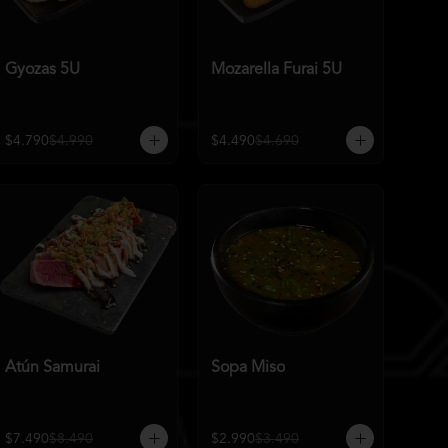
Gyozas 5U
Mozarella Furai 5U
$4.790
$4.990
$4.490
$4.690
Atún Samurai
Sopa Miso
$7.490
$8.490
$2.990
$3.490