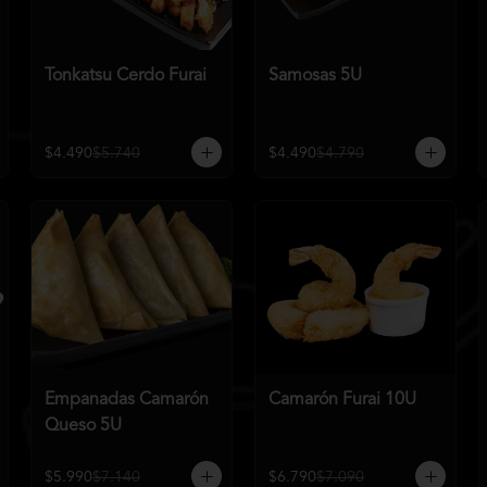
Tonkatsu Cerdo Furai
Samosas 5U
$4.490
$5.740
$4.490
$4.790
Empanadas Camarón
Camarón Furai 10U
Queso 5U
$5.990
$7.140
$6.790
$7.090