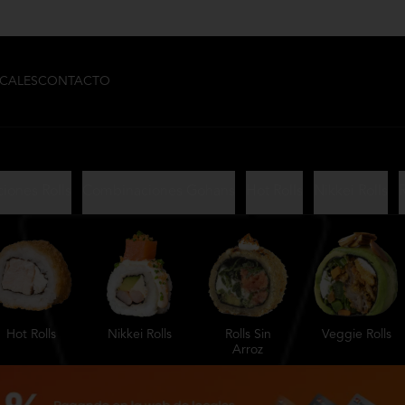
CALES
CONTACTO
iones Rolls
Combinaciones Gohans
Hot Rolls
Nikkei Rolls
R
Hot Rolls
Nikkei Rolls
Rolls Sin
Veggie Rolls
Arroz