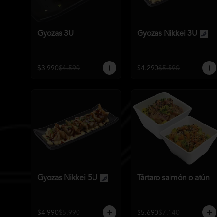
Gyozas 3U
Gyozas Nikkei 3U
$3.990
$4.590
$4.290
$5.590
Gyozas Nikkei 5U
Tártaro salmón o atún
$4.990
$5.990
$5.690
$7.140