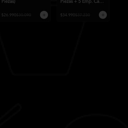
Piezas)
Piezas + 5 Emp. Cam
Q)
$26.990
$30.090
$34.990
$37.230