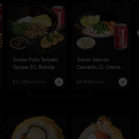
Gohan Pollo Teriyaki,
Gohan Salmón
Gyozas 3U, Bebida
Camarón, Q. Crema,
Bebida
$11.490
$12.090
$8.990
$9.340