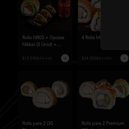
Rolls NR03 + Gyozas
4 Rolls Mundialeros
Nikkei (3 Unid) +
Bebida a elección
$12.590
$15.740
$24.920
$31.190
Rolls para 2 (30
Rolls para 2 Premium