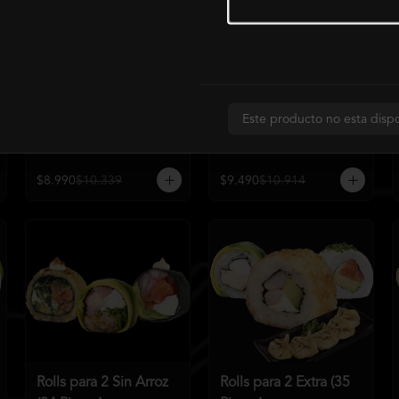
Rolls para 1 (15
Rolls para 1 Premium
Este producto no esta disp
Piezas)
(15 piezas)
$8.990
$10.339
$9.490
$10.914
Rolls para 2 Sin Arroz
Rolls para 2 Extra (35