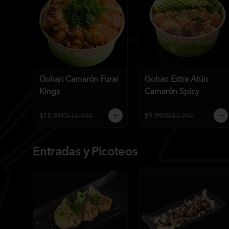
Gohan Camarón Furai
Gohan Extra Atún
Kings
Camarón Spicy
$10.990
$11.990
$9.990
$10.990
Entradas y Picoteos