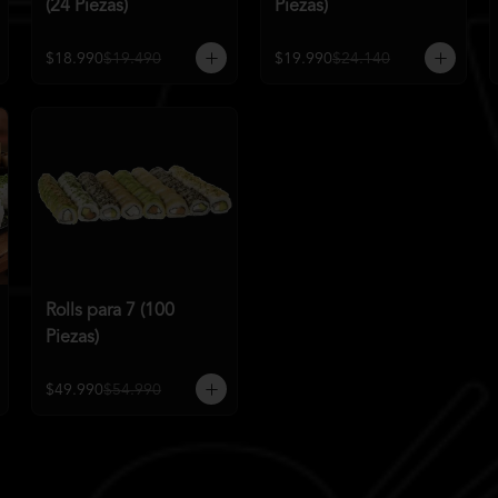
(24 Piezas)
Piezas)
$18.990
$19.490
$19.990
$24.140
Rolls para 7 (100
Piezas)
$49.990
$54.990