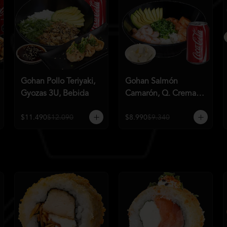
Gohan Pollo Teriyaki,
Gohan Salmón
Gyozas 3U, Bebida
Camarón, Q. Crema,
Bebida
$11.490
$12.090
$8.990
$9.340