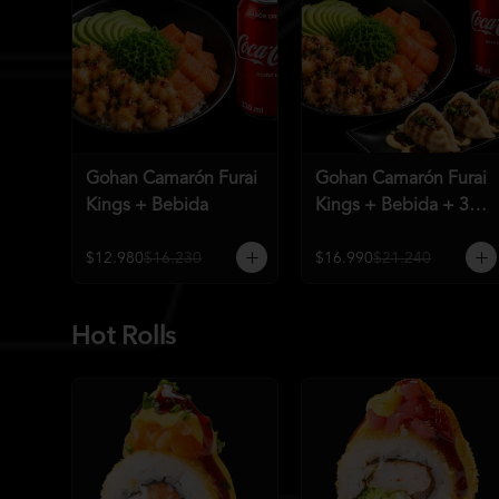
Gohan Camarón Furai
Gohan Camarón Furai
Kings + Bebida
Kings + Bebida + 3
Unid de Gyozas
Nikkei
$12.980
$16.230
$16.990
$21.240
Hot Rolls