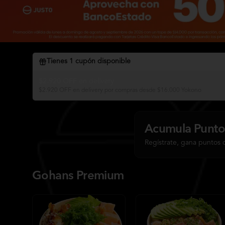
Tienes
1
cupón disponible
$2.920 OFF en delivery
$2.920 OFF en delivery por compras desde $16.000 Yokono
Acumula
Punto
Regístrate, gana puntos 
Gohans Premium