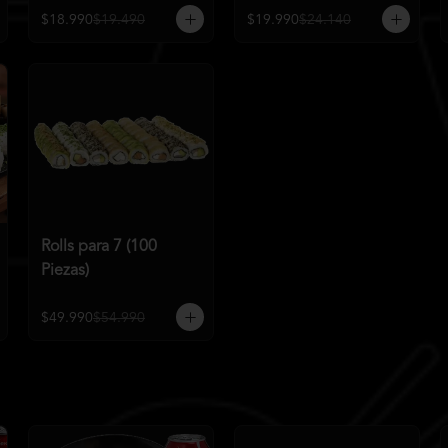
$18.990
$19.490
$19.990
$24.140
Rolls para 7 (100
Piezas)
$49.990
$54.990