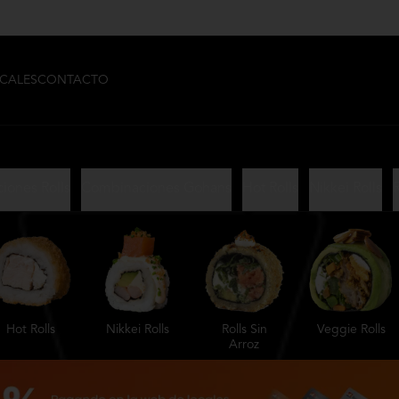
CALES
CONTACTO
iones Rolls
Combinaciones Gohans
Hot Rolls
Nikkei Rolls
R
Hot Rolls
Nikkei Rolls
Rolls Sin
Veggie Rolls
Arroz