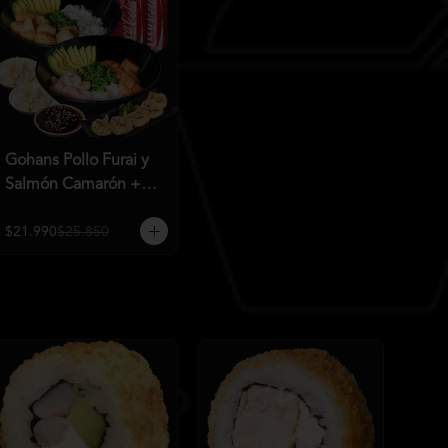
Gohans Pollo Furai y
Salmón Camarón +
2QC
$21.990
$25.850