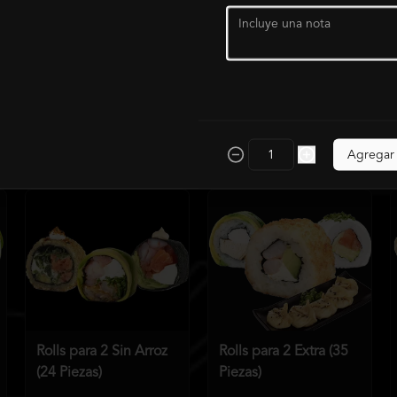
Rolls para 1 (15
Rolls para 1 Premium
Piezas)
(15 piezas)
$8.990
$10.339
$9.490
$10.914
Agregar
Rolls para 2 Sin Arroz
Rolls para 2 Extra (35
(24 Piezas)
Piezas)