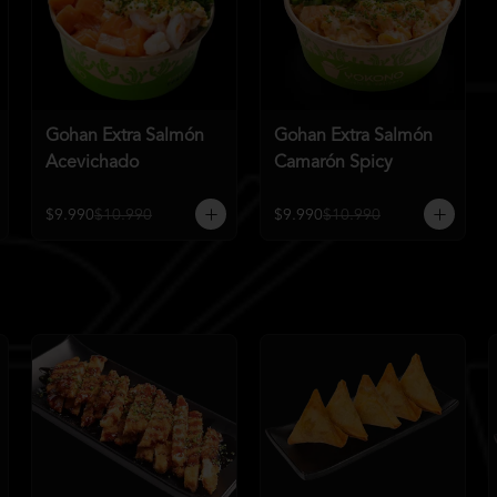
Gohan Extra Salmón
Gohan Extra Salmón
Acevichado
Camarón Spicy
$9.990
$10.990
$9.990
$10.990