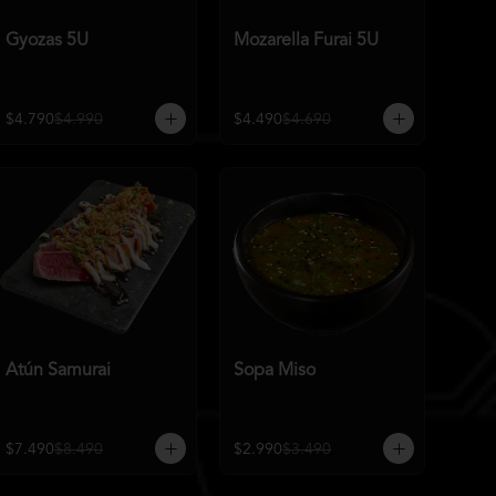
Gyozas 5U
Mozarella Furai 5U
$4.790
$4.990
$4.490
$4.690
Atún Samurai
Sopa Miso
$7.490
$8.490
$2.990
$3.490