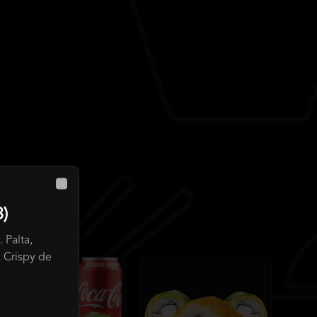
Close
)
 Palta,
 Crispy de