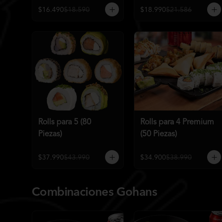
$16.490
$18.590
$18.990
$21.586
Rolls para 5 (80
Rolls para 4 Premium
Piezas)
(50 Piezas)
$37.990
$43.990
$34.900
$38.990
Combinaciones Gohans