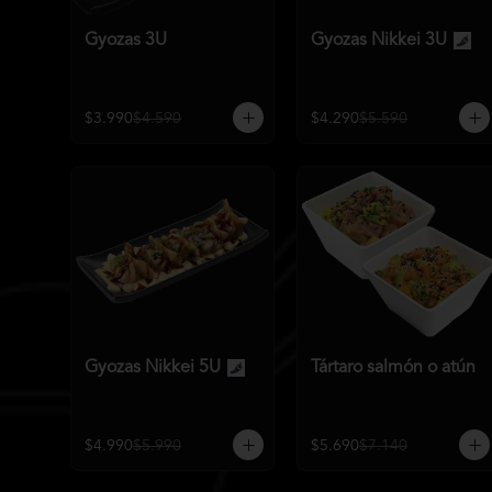
Gyozas 3U
Gyozas Nikkei 3U
$3.990
$4.590
$4.290
$5.590
Gyozas Nikkei 5U
Tártaro salmón o atún
$4.990
$5.990
$5.690
$7.140