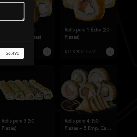
Rolls para 1 con
Rolls para 1 Extra (20
bebida (15 Piezas)
Piezas)
$10.990
$11.960
$11.990
$13.650
$6.490
Rolls para 3 (50
Rolls para 4: (50
Piezas)
Piezas + 5 Emp. Cam
Q)