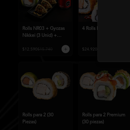
Rolls NR03 + Gyozas
4 Rolls Mundialeros
Nikkei (3 Unid) +
Bebida a elección
$12.590
$15.740
$24.920
$31.190
Rolls para 2 (30
Rolls para 2 Premium
Piezas)
(30 piezas)