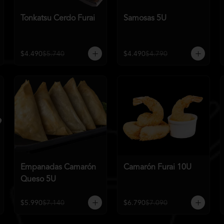
Tonkatsu Cerdo Furai
Samosas 5U
$4.490
$5.740
$4.490
$4.790
Empanadas Camarón
Camarón Furai 10U
Queso 5U
$5.990
$7.140
$6.790
$7.090