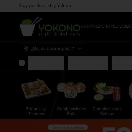
Stay positive, stay Yokono!
CARTA
REPETIR PEDIDO
LO
¿Dónde quieres pedir?
Gohans Premium
Entradas y Picoteos
Combinac
Entradas y
Combinaciones
Combinaciones
Picoteos
Rolls
Gohans