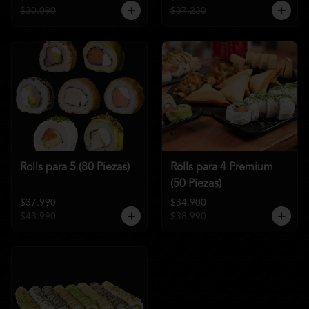
$30.090
$37.230
Rolls para 5 (80 Piezas)
Rolls para 4 Premium
(50 Piezas)
$37.990
$34.900
$43.990
$38.990