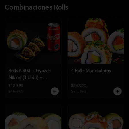
Combinaciones Rolls
Rolls NR03 + Gyozas
4 Rolls Mundialeros
Nikkei (3 Unid) +
Bebida a elección
$12.590
$24.920
$15.740
$31.190