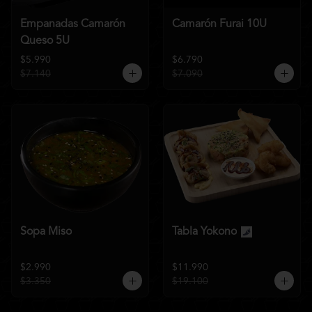
Empanadas Camarón
Camarón Furai 10U
Queso 5U
$5.990
$6.790
$7.140
$7.090
Sopa Miso
Tabla Yokono
$2.990
$11.990
$3.350
$19.100