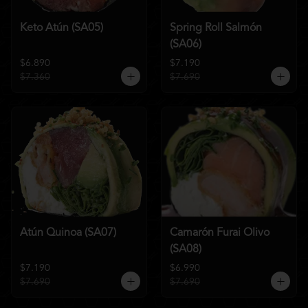
Keto Atún (SA05)
Spring Roll Salmón
(SA06)
$6.890
$7.190
$7.360
$7.690
Atún Quinoa (SA07)
Camarón Furai Olivo
(SA08)
$7.190
$6.990
$7.690
$7.690