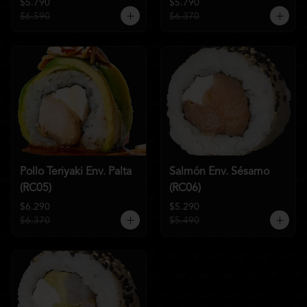
$5.790
$5.790
$6.590
$6.370
Pollo Teriyaki Env. Palta
Salmón Env. Sésamo
(RC05)
(RC06)
$6.290
$5.290
$6.370
$5.490