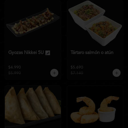
Gyozas Nikkei 5U
Tártaro salmón o atún
$4.990
$5.690
$5.990
$7.140