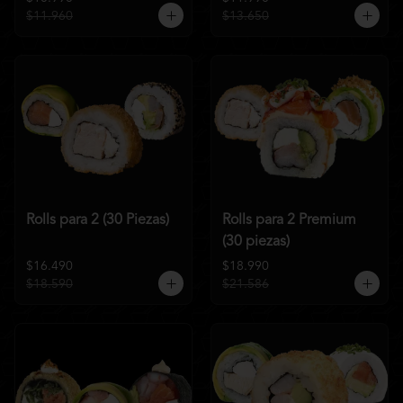
$11.960
$13.650
Rolls para 2 (30 Piezas)
Rolls para 2 Premium
(30 piezas)
$16.490
$18.990
$18.590
$21.586