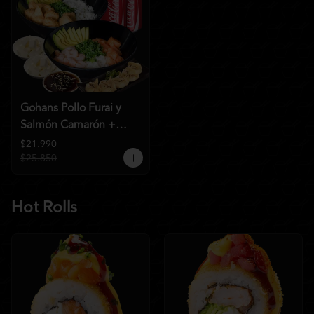
Gohans Pollo Furai y
Salmón Camarón +
2QC
$21.990
$25.850
Hot Rolls