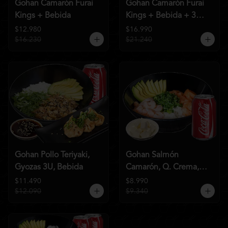
Gohan Camarón Furai
Gohan Camarón Furai
Kings + Bebida
Kings + Bebida + 3
Unid de Gyozas Nikkei
$12.980
$16.990
$16.230
$21.240
Gohan Pollo Teriyaki,
Gohan Salmón
Gyozas 3U, Bebida
Camarón, Q. Crema,
Bebida
$11.490
$8.990
$12.090
$9.340