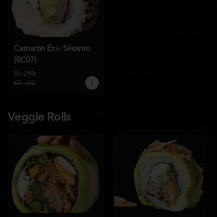
Camarón Env. Sésamo
(RC07)
$5.290
$5.490
Veggie Rolls