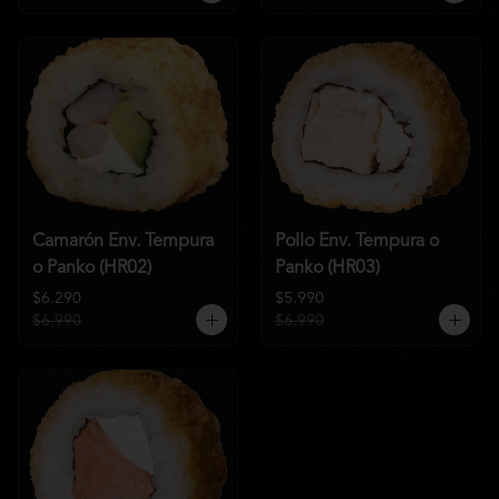
Camarón Env. Tempura
Pollo Env. Tempura o
o Panko (HR02)
Panko (HR03)
$6.290
$5.990
$6.990
$6.990