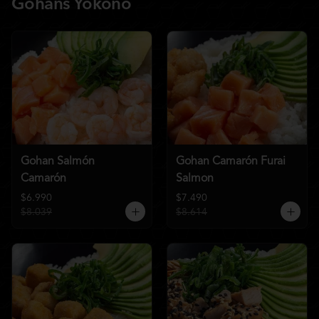
Gohans Yokono
Gohan Salmón
Gohan Camarón Furai
Camarón
Salmon
$6.990
$7.490
$8.039
$8.614