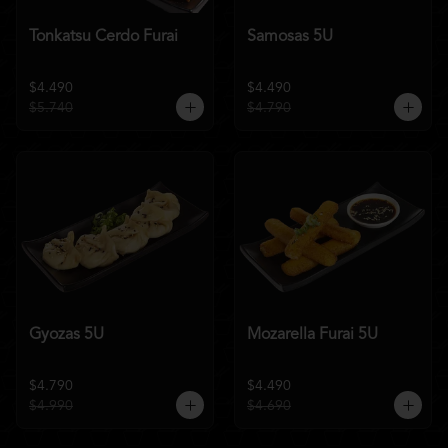
Tonkatsu Cerdo Furai
Samosas 5U
$4.490
$4.490
$5.740
$4.790
Gyozas 5U
Mozarella Furai 5U
$4.790
$4.490
$4.990
$4.690