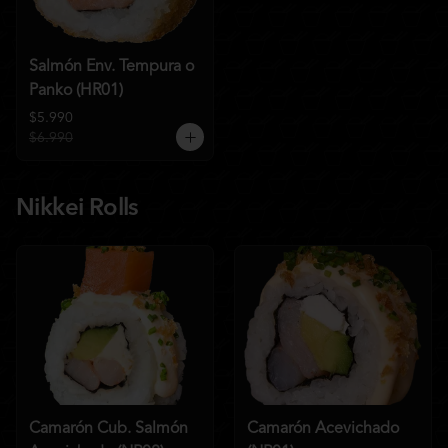
Salmón Env. Tempura o
Panko (HR01)
$5.990
$6.990
Nikkei Rolls
Camarón Cub. Salmón
Camarón Acevichado