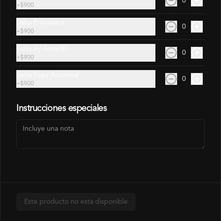
0
+
$900
Salsa Primavera
0
+
$900
Gohan Pollo
Salsa Ají Amarillo
0
+
$900
$6.490
$7.140
Salsa Soya Adicional
0
+
$900
Arma Tu Gohan
Instrucciones especiales
Este producto no esta disponible
Arma tu Gohan (GA01)
Arma tu Gohan Veggie