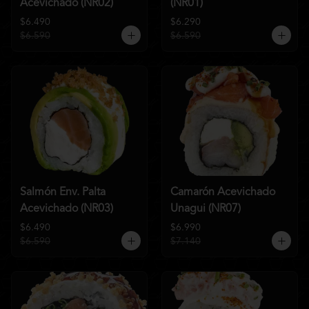
Acevichado (NR02)
(NR01)
$6.490
$6.290
$6.590
$6.590
Salmón Env. Palta
Camarón Acevichado
Acevichado (NR03)
Unagui (NR07)
$6.490
$6.990
$6.590
$7.140