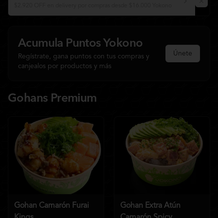
$2.920 OFF en delivery por compras desde $16.000 Yokono
Acumula
Puntos Yokono
Únete
Regístrate, gana puntos con tus compras y
canjealos por productos y más
Gohans Premium
Gohan Camarón Furai
Gohan Extra Atún
Kings
Camarón Spicy