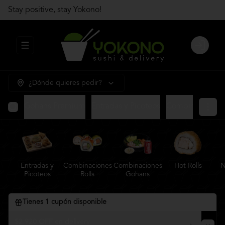
Stay positive, stay Yokono!
Abrir menu de navegación
Login
¿Dónde quieres pedir?
Gohans Premium
Entradas y Picoteos
Combinaciones R
Entradas y
Combinaciones
Combinaciones
Hot Rolls
N
Picoteos
Rolls
Gohans
Tienes
1
cupón disponible
$2.920 OFF en delivery