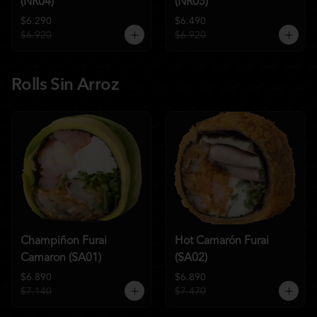
(NR04)
(NR05)
$6.290
$6.490
$6.920
$6.920
Rolls Sin Arroz
Champiñon Furai
Hot Camarón Furai
Camaron (SA01)
(SA02)
$6.890
$6.890
$7.140
$7.470