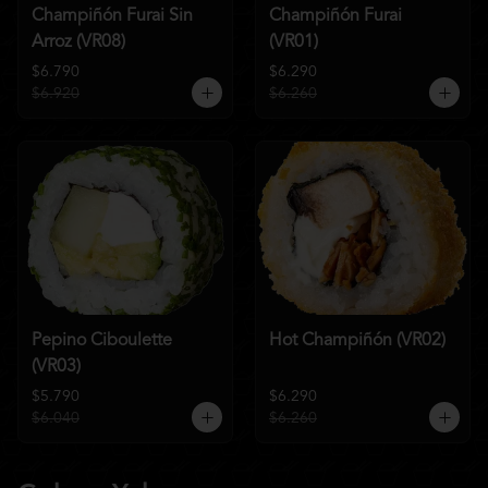
Champiñón Furai Sin
Champiñón Furai
Arroz (VR08)
(VR01)
$6.790
$6.290
$6.920
$6.260
Pepino Ciboulette
Hot Champiñón (VR02)
(VR03)
$5.790
$6.290
$6.040
$6.260