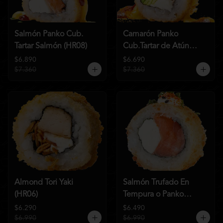
Salmón Panko Cub.
Camarón Panko
Tartar Salmón (HR08)
Cub.Tartar de Atún
(HR07)
$6.890
$6.690
$7.360
$7.360
Almond Tori Yaki
Salmón Trufado En
(HR06)
Tempura o Panko
(HR04)
$6.290
$6.490
$6.990
$6.990