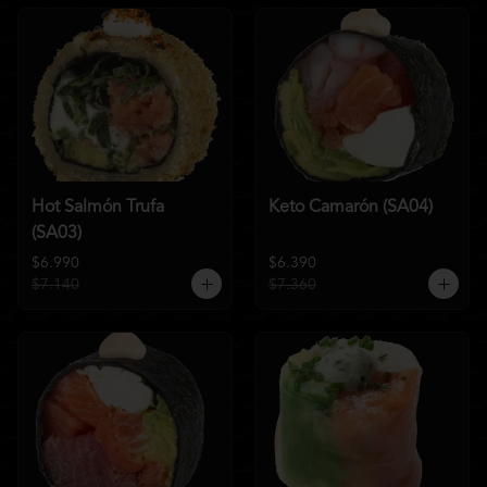
Hot Salmón Trufa
Keto Camarón (SA04)
(SA03)
$6.990
$6.390
$7.140
$7.360