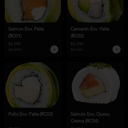
Salmon Env. Palta
Camarón Env. Palta
(RC01)
(RC02)
$6.290
$6.290
$6.590
$6.590
Pollo Env. Palta (RC03)
Salmón Env. Queso
Crema (RC04)