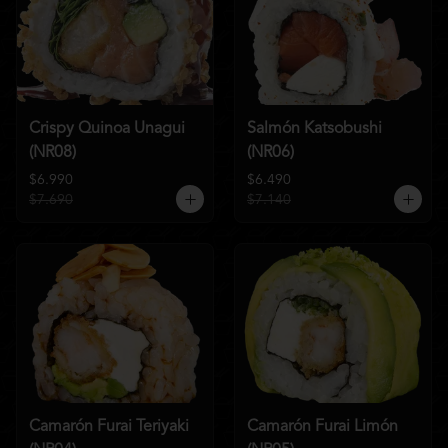
Crispy Quinoa Unagui
Salmón Katsobushi
(NR08)
(NR06)
$6.990
$6.490
$7.690
$7.140
Camarón Furai Teriyaki
Camarón Furai Limón