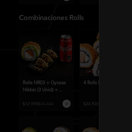
Combinaciones Rolls
Rolls NR03 + Gyozas
4 Rolls Mundialeros
Nikkei (3 Unid) +
Bebida a elección
$12.590
$15.740
$24.920
$31.190