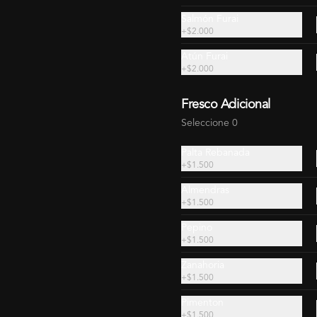
Salmón Furai
+
$2.000
Atún Furai
+
$2.000
Rolls para 2 Sin Arroz
Rolls para 2 Extra (35
Fresco Adicional
(24 Piezas)
Piezas)
Seleccione 0
$18.990
$19.490
$19.990
$24.140
Palta Rebanada
+
$1.500
Almendras
+
$1.500
Pepino
+
$1.500
Zanahoria
+
$1.500
Pimenton
Rolls para 7 (100
+
$1.500