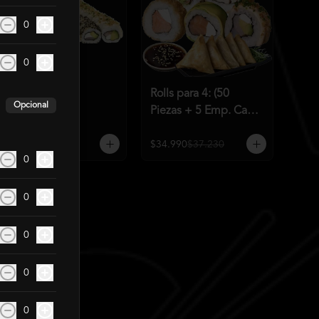
0
0
Rolls para 3 (50
Rolls para 4: (50
Opcional
Piezas)
Piezas + 5 Emp. Cam
Q)
$26.990
$30.090
$34.990
$37.230
0
0
0
0
0