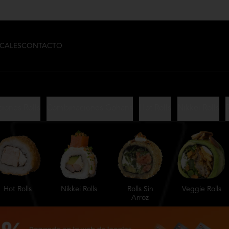
CALES
CONTACTO
iones Rolls
Combinaciones Gohans
Hot Rolls
Nikkei Rolls
R
Hot Rolls
Nikkei Rolls
Rolls Sin
Veggie Rolls
Arroz