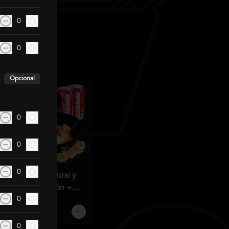
0
0
Opcional
0
0
0
Gohans Pollo Furai y
Salmón Camarón +
0
2QC
$21.990
$25.850
0