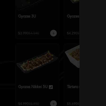
Gyozas 3U
Gyozas Nikkei 3U
$3.990
$4.590
$4.290
$5.590
Gyozas Nikkei 5U
Tártaro salmón o atún
$4.990
$5.990
$5.690
$7.140