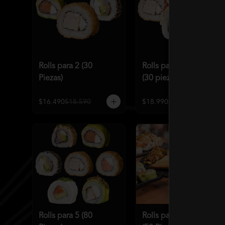
Rolls para 2 (30
Rolls para 2 Premium
Piezas)
(30 piezas)
$16.490
$18.590
$18.990
$21.586
Rolls para 5 (80
Rolls para 4 Premium