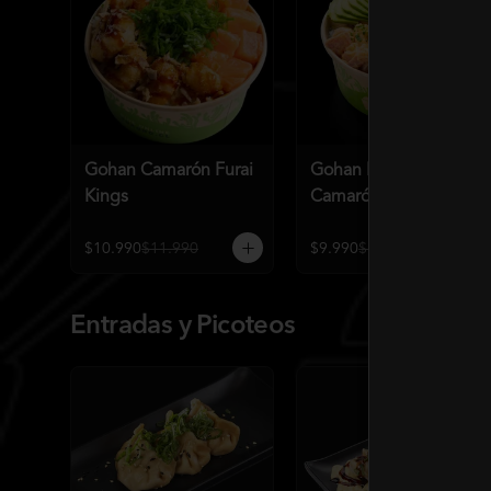
Gohan Camarón Furai
Gohan Extra Atún
Kings
Camarón Spicy
$10.990
$11.990
$9.990
$10.990
Entradas y Picoteos