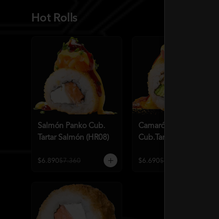
Hot Rolls
Salmón Panko Cub.
Camarón Panko
Tartar Salmón (HR08)
Cub.Tartar de Atún
(HR07)
$6.890
$7.360
$6.690
$7.360