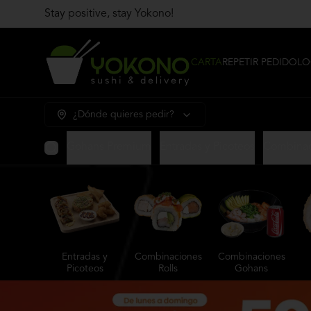
Stay positive, stay Yokono!
CARTA
REPETIR PEDIDO
LO
¿Dónde quieres pedir?
Gohans Premium
Entradas y Picoteos
Combinac
Entradas y
Combinaciones
Combinaciones
Picoteos
Rolls
Gohans