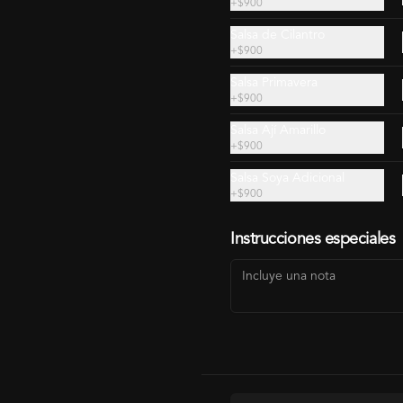
+
$900
Salsa de Cilantro
+
$900
Salsa Primavera
+
$900
Salsa Ají Amarillo
+
$900
Salsa Soya Adicional
+
$900
Almond Tori Yaki
Salmón Trufado En
Instrucciones especiales
(HR06)
Tempura o Panko
(HR04)
$6.290
$6.990
$6.490
$6.990