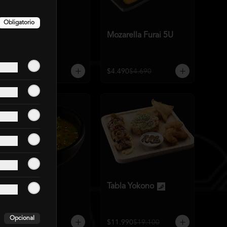
Obligatorio
Gyozas 5U
Mozarella Furai 5U
$4.790
$4.990
$4.490
$4.690
Sopa Miso
Tabla Yokono
Opcional
$2.990
$3.350
$11.990
$19.100