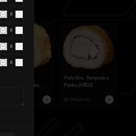
0
0
0
0
Camarón Env.
Pollo Env. Tempura o
Tempura o Panko
Panko (HR03)
(HR02)
$6.290
$6.990
$5.990
$6.990