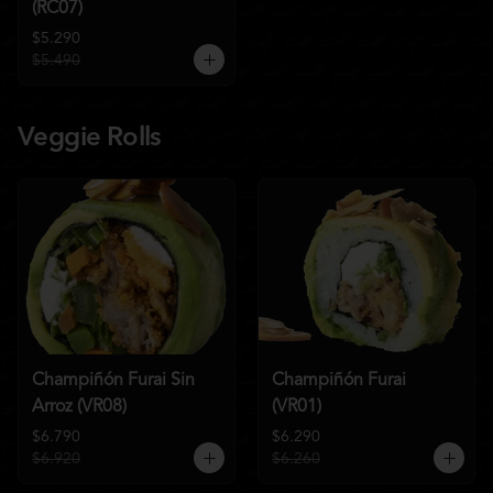
(RC07)
$5.290
$5.490
Veggie Rolls
Champiñón Furai Sin
Champiñón Furai
Arroz (VR08)
(VR01)
$6.790
$6.290
$6.920
$6.260