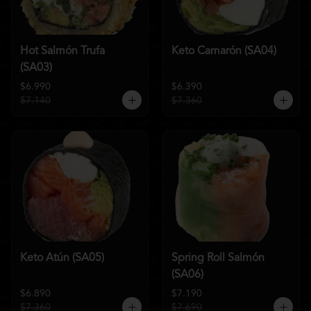
Hot Salmón Trufa
Keto Camarón (SA04)
(SA03)
$6.990
$6.390
$7.140
$7.360
Keto Atún (SA05)
Spring Roll Salmón
(SA06)
$6.890
$7.190
$7.360
$7.690