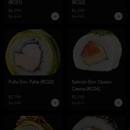
(RC01)
(RC02)
$6.290
$6.290
$6.590
$6.590
Pollo Env. Palta (RC03)
Salmón Env. Queso
Crema (RC04)
$5.790
$5.790
$6.590
$6.370