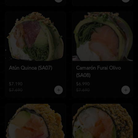
Atún Quinoa (SA07)
Camarón Furai Olivo
(SA08)
$7.190
$6.990
$7.690
$7.690