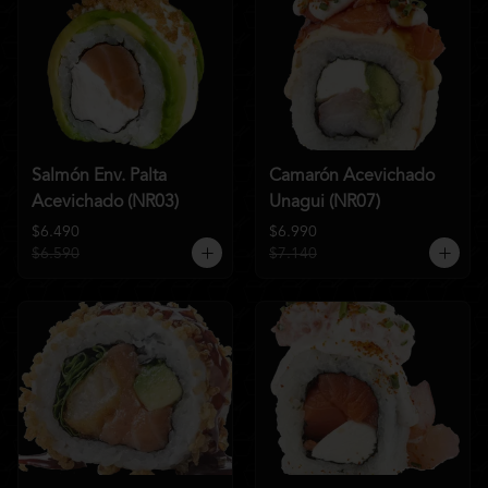
Salmón Env. Palta
Camarón Acevichado
Acevichado (NR03)
Unagui (NR07)
$6.490
$6.990
$6.590
$7.140