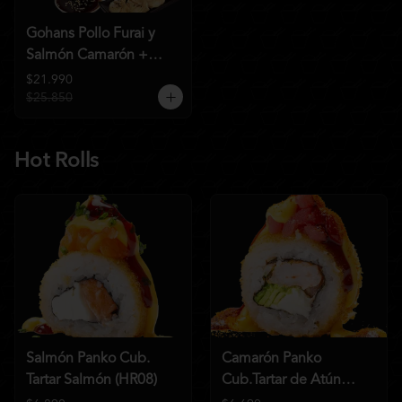
Gohans Pollo Furai y
Salmón Camarón +
2QC
$21.990
$25.850
Hot Rolls
Salmón Panko Cub.
Camarón Panko
Tartar Salmón (HR08)
Cub.Tartar de Atún
(HR07)