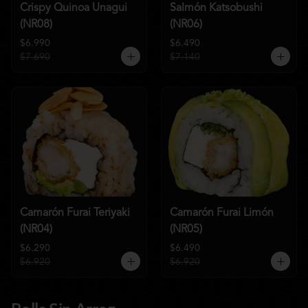
Crispy Quinoa Unagui
Salmón Katsobushi
(NR08)
(NR06)
$6.990
$6.490
$7.690
$7.140
Camarón Furai Teriyaki
Camarón Furai Limón
(NR04)
(NR05)
$6.290
$6.490
$6.920
$6.920