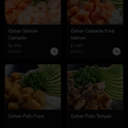
Gohan Salmón
Gohan Camarón Furai
Camarón
Salmon
$6.990
$7.490
$8.039
$8.614
Gohan Pollo Furai
Gohan Pollo Teriyaki