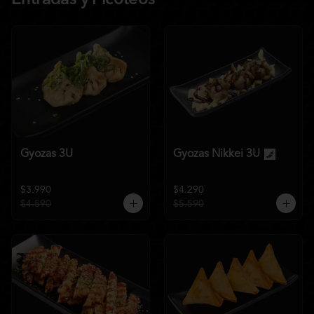
Entradas y Picoteos
Gyozas 3U
Gyozas Nikkei 3U
$3.990
$4.290
$4.590
$5.590