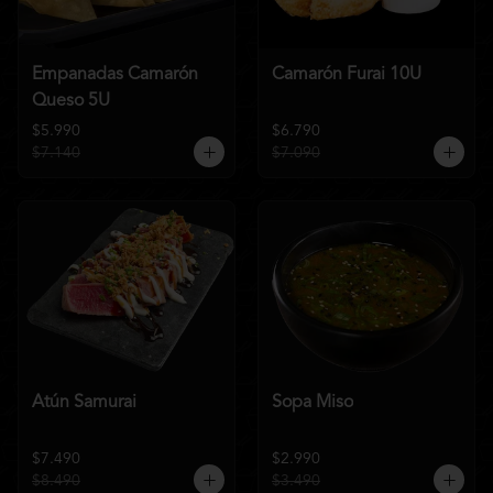
Empanadas Camarón
Camarón Furai 10U
Queso 5U
$5.990
$6.790
$7.140
$7.090
Atún Samurai
Sopa Miso
$7.490
$2.990
$8.490
$3.490