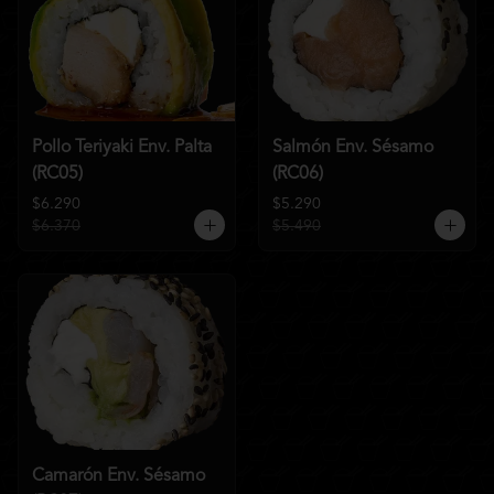
Pollo Teriyaki Env. Palta
Salmón Env. Sésamo
(RC05)
(RC06)
$6.290
$5.290
$6.370
$5.490
Camarón Env. Sésamo