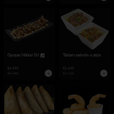
Gyozas Nikkei 5U
Tártaro salmón o atún
$4.990
$5.690
$5.990
$7.140