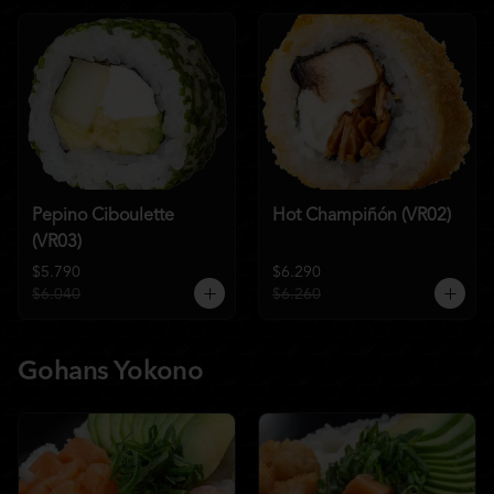
Pepino Ciboulette
Hot Champiñón (VR02)
(VR03)
$5.790
$6.290
$6.040
$6.260
Gohans Yokono