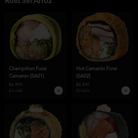
Rolls Sin Arroz
Champiñon Furai
Hot Camarón Furai
Camaron (SA01)
(SA02)
$6.890
$6.890
$7.140
$7.470