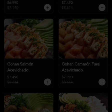
$6.990
$7.490
$7.140
$8.614
Gohan Salmón
Gohan Camarón Furai
Acevichado
Acevichado
$7.490
$7.990
$8.614
$8.614