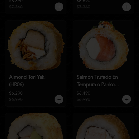
$6.890
$6.690
$7.360
$7.360
Almond Tori Yaki
Salmón Trufado En
(HR06)
Tempura o Panko
(HR04)
$6.290
$6.490
$6.990
$6.990