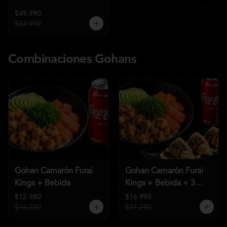
$49.990
$54.990
Combinaciones Gohans
Gohan Camarón Furai
Gohan Camarón Furai
Kings + Bebida
Kings + Bebida + 3
Unid de Gyozas Nikkei
$12.980
$16.990
$16.230
$21.240