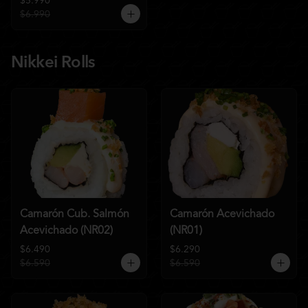
$5.990
$6.990
Nikkei Rolls
Camarón Cub. Salmón
Camarón Acevichado
Acevichado (NR02)
(NR01)
$6.490
$6.290
$6.590
$6.590