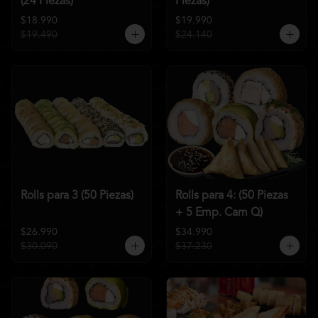
(24 Piezas)
Piezas)
$18.990
$19.990
$19.490
$24.140
Rolls para 3 (50 Piezas)
Rolls para 4: (50 Piezas
+ 5 Emp. Cam Q)
$26.990
$34.990
$30.090
$37.230