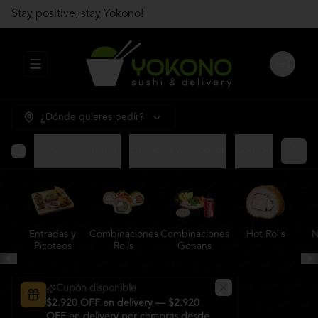
Stay positive, stay Yokono!
Abrir menu de navegación
Login
¿Dónde quieres pedir?
Gohans Premium
Entradas y Picoteos
Combinaciones R
Entradas y
Combinaciones
Combinaciones
Hot Rolls
N
Picoteos
Rolls
Gohans
Cupón disponible
$2.920 OFF en delivery — $2.920
OFF en delivery por compras desde