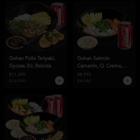
Gohan Pollo Teriyaki,
Gohan Salmón
Gyozas 3U, Bebida
Camarón, Q. Crema,
Bebida
$11.490
$8.990
$12.090
$9.340