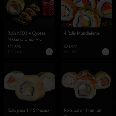
Rolls NR03 + Gyozas
4 Rolls Mundialeros
Nikkei (3 Unid) +
Bebida a elección
$12.590
$24.920
$15.740
$31.190
Rolls para 1 (15 Piezas)
Rolls para 1 Premium