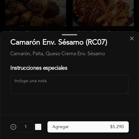
Gohan Champiñón
Gohan Cerdo Furai
Furai
Camarón Env. Sésamo (RC07)
$6.990
$6.490
Camarón, Palta, Queso Crema Env. Sésamo
$7.140
$7.990
Instrucciones especiales
Gohan Pollo
Agregar
$5.290