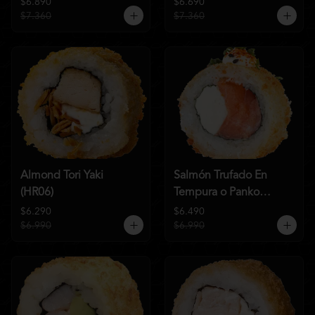
$6.890
$6.690
$7.360
$7.360
Almond Tori Yaki
Salmón Trufado En
(HR06)
Tempura o Panko
(HR04)
$6.290
$6.490
$6.990
$6.990