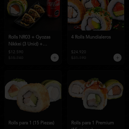
Rolls NR03 + Gyozas
4 Rolls Mundialeros
Nikkei (3 Unid) +
Bebida a elección
$12.590
$24.920
$15.740
$31.190
Rolls para 1 (15 Piezas)
Rolls para 1 Premium