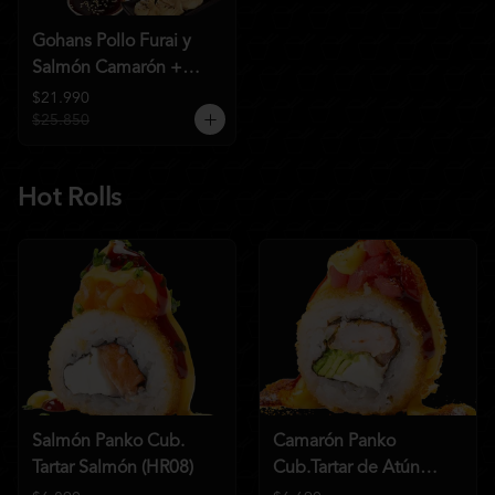
Gohans Pollo Furai y
Salmón Camarón +
2QC
$21.990
$25.850
Hot Rolls
Salmón Panko Cub.
Camarón Panko
Tartar Salmón (HR08)
Cub.Tartar de Atún
(HR07)