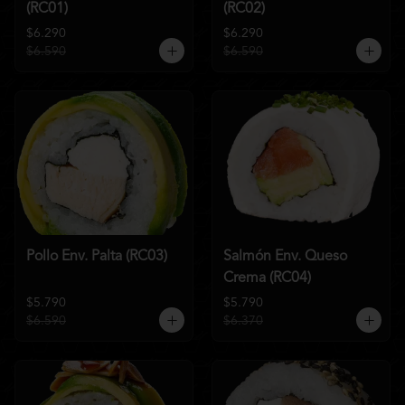
(RC01)
(RC02)
$6.290
$6.290
$6.590
$6.590
Pollo Env. Palta (RC03)
Salmón Env. Queso
Crema (RC04)
$5.790
$5.790
$6.590
$6.370