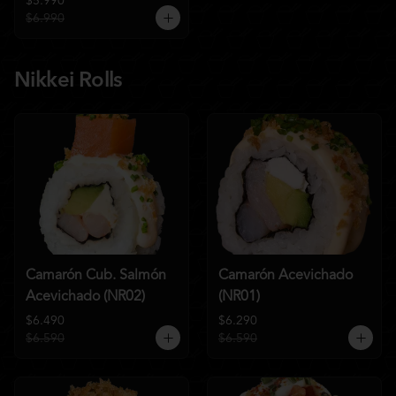
$5.990
$6.990
Nikkei Rolls
Camarón Cub. Salmón
Camarón Acevichado
Acevichado (NR02)
(NR01)
$6.490
$6.290
$6.590
$6.590