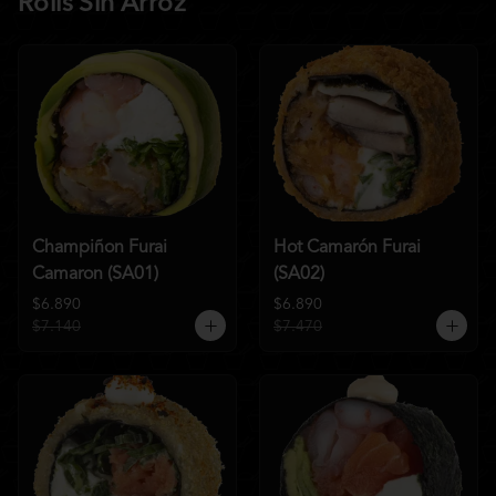
Rolls Sin Arroz
Champiñon Furai
Hot Camarón Furai
Camaron (SA01)
(SA02)
$6.890
$6.890
$7.140
$7.470