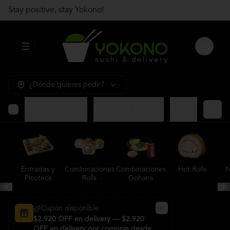
Stay positive, stay Yokono!
Abrir menu de navegación
Login
¿Dónde quieres pedir?
Gohans Premium
Entradas y Picoteos
Combinaciones R
Entradas y
Combinaciones
Combinaciones
Hot Rolls
N
Picoteos
Rolls
Gohans
Cupón disponible
$2.920 OFF en delivery — $2.920
OFF en delivery por compras desde