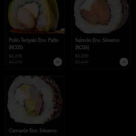
Pollo Teriyaki Env. Palta
Salmón Env. Sésamo
(RC05)
(RC06)
$6.290
$5.290
$6.370
$5.490
Camarón Env. Sésamo