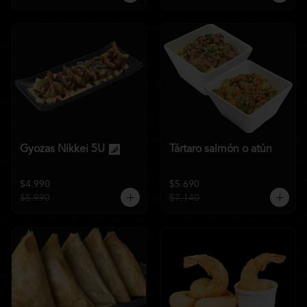
Gyozas Nikkei 5U
Tártaro salmón o atún
$4.990
$5.690
$5.990
$7.140