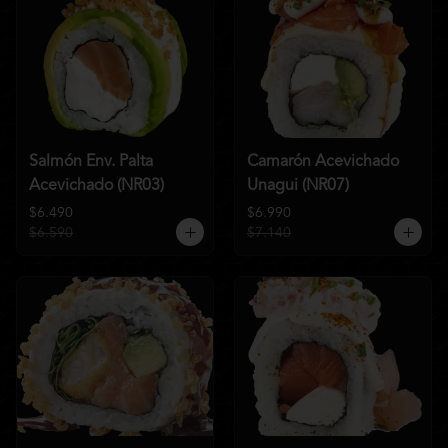
Salmón Env. Palta
Camarón Acevichado
Acevichado (NR03)
Unagui (NR07)
$6.490
$6.990
$6.590
$7.140