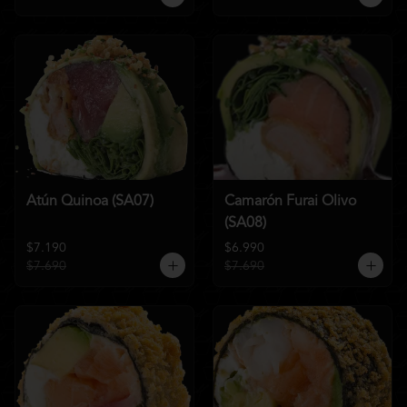
Atún Quinoa (SA07)
Camarón Furai Olivo
(SA08)
$7.190
$6.990
$7.690
$7.690