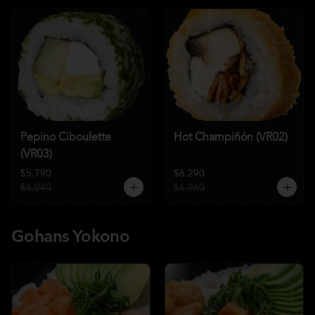
Pepino Ciboulette
Hot Champiñón (VR02)
(VR03)
$5.790
$6.290
$6.040
$6.260
Gohans Yokono