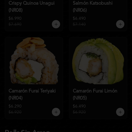
Crispy Quinoa Unagui
Salmón Katsobushi
(NR08)
(NR06)
$6.990
$6.490
$7.690
$7.140
Camarón Furai Teriyaki
Camarón Furai Limón
(NR04)
(NR05)
$6.290
$6.490
$6.920
$6.920