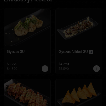
Entradas y Picoteos
Gyozas 3U
Gyozas Nikkei 3U
$3.990
$4.290
$4.590
$5.590