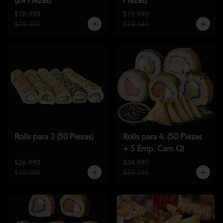
(24 Piezas)
Piezas)
$18.990
$19.990
$19.490
$24.140
Rolls para 3 (50 Piezas)
Rolls para 4: (50 Piezas
+ 5 Emp. Cam Q)
$26.990
$34.990
$30.090
$37.230