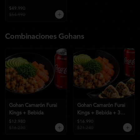
$49.990
$54.990
Combinaciones Gohans
Gohan Camarón Furai
Gohan Camarón Furai
Kings + Bebida
Kings + Bebida + 3
Unid de Gyozas Nikkei
$12.980
$16.990
$16.230
$21.240