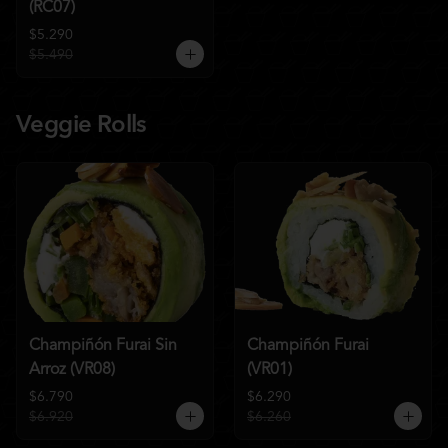
(RC07)
$5.290
$5.490
Veggie Rolls
Champiñón Furai Sin
Champiñón Furai
Arroz (VR08)
(VR01)
$6.790
$6.290
$6.920
$6.260