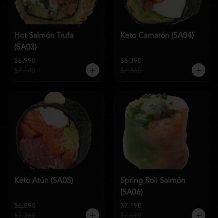
Hot Salmón Trufa
Keto Camarón (SA04)
(SA03)
$6.990
$6.390
$7.140
$7.360
Keto Atún (SA05)
Spring Roll Salmón
(SA06)
$6.890
$7.190
$7.360
$7.690