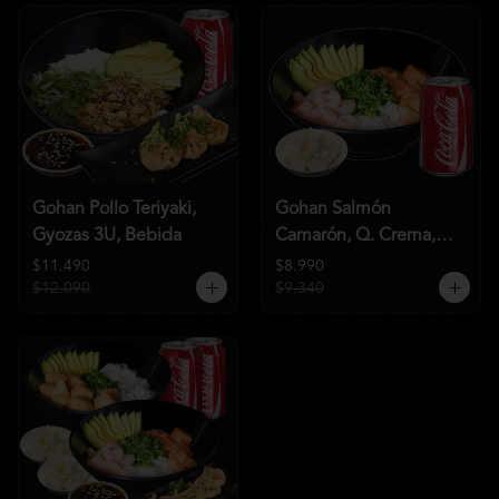
Gohan Pollo Teriyaki,
Gohan Salmón
Gyozas 3U, Bebida
Camarón, Q. Crema,
Bebida
$11.490
$8.990
$12.090
$9.340