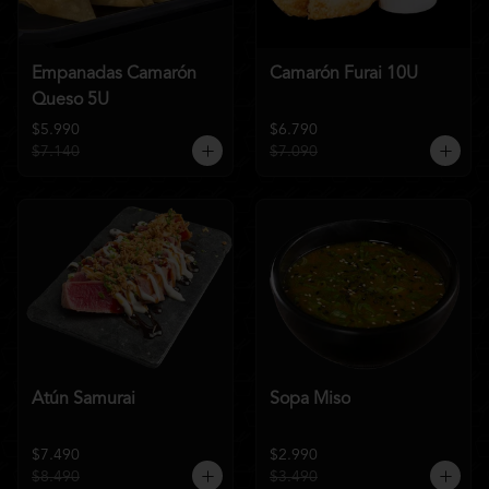
Empanadas Camarón
Camarón Furai 10U
Queso 5U
$5.990
$6.790
$7.140
$7.090
Atún Samurai
Sopa Miso
$7.490
$2.990
$8.490
$3.490