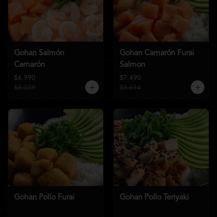
Gohan Salmón
Gohan Camarón Furai
Camarón
Salmon
$6.990
$7.490
$8.039
$8.614
Gohan Pollo Furai
Gohan Pollo Teriyaki