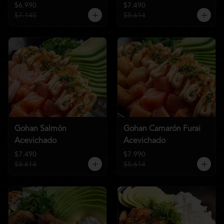
$6.990
$7.490
$7.140
$8.614
Gohan Salmón
Gohan Camarón Furai
Acevichado
Acevichado
$7.490
$7.990
$8.614
$8.614