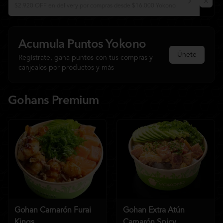
$2.920 OFF en delivery por compras desde $16.000 Yokono
Acumula
Puntos Yokono
Únete
Regístrate, gana puntos con tus compras y
canjealos por productos y más
Gohans Premium
Gohan Camarón Furai
Gohan Extra Atún
Kings
Camarón Spicy