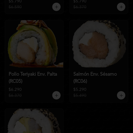
$5.790
$5.790
$6.590
$6.370
Pollo Teriyaki Env. Palta
Salmón Env. Sésamo
(RC05)
(RC06)
$6.290
$5.290
$6.370
$5.490