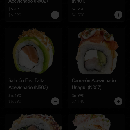
Acevichado (NR02)
(NR01)
$6.490
$6.290
$6.590
$6.590
Salmón Env. Palta
Camarón Acevichado
Acevichado (NR03)
Unagui (NR07)
$6.490
$6.990
$6.590
$7.140