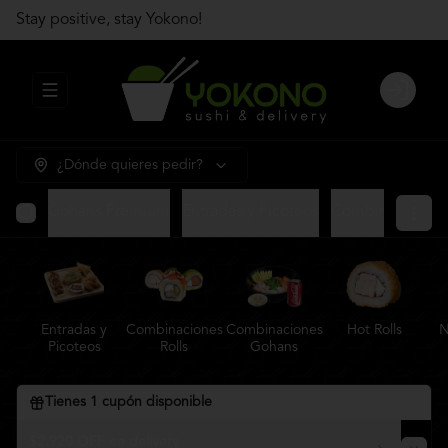
Stay positive, stay Yokono!
Abrir menu de navegación
Login
¿Dónde quieres pedir?
Gohans Premium
Entradas y Picoteos
Combinaciones R
Entradas y
Combinaciones
Combinaciones
Hot Rolls
N
Picoteos
Rolls
Gohans
Tienes
1
cupón disponible
$2.920 OFF en delivery