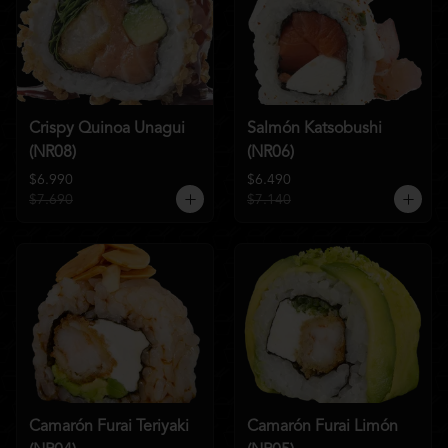
Crispy Quinoa Unagui
Salmón Katsobushi
(NR08)
(NR06)
$6.990
$6.490
$7.690
$7.140
Camarón Furai Teriyaki
Camarón Furai Limón