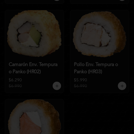
Camarón Env. Tempura
Pollo Env. Tempura o
o Panko (HR02)
Panko (HR03)
$6.290
$5.990
$6.990
$6.990