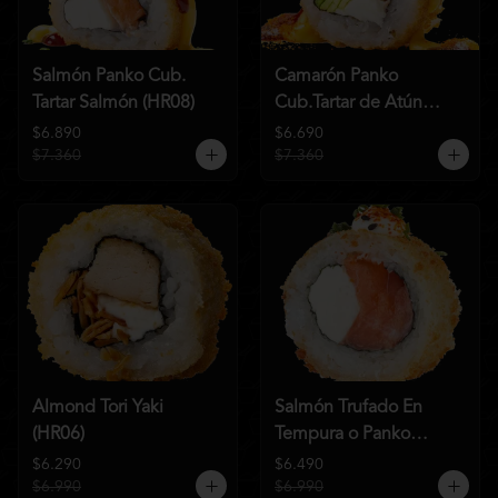
Salmón Panko Cub.
Camarón Panko
Tartar Salmón (HR08)
Cub.Tartar de Atún
(HR07)
$6.890
$6.690
$7.360
$7.360
Almond Tori Yaki
Salmón Trufado En
(HR06)
Tempura o Panko
(HR04)
$6.290
$6.490
$6.990
$6.990