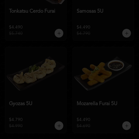
Tonkatsu Cerdo Furai
Samosas 5U
$4.490
$4.490
$5.740
$4.790
Gyozas 5U
Mozarella Furai 5U
$4.790
$4.490
$4.990
$4.690