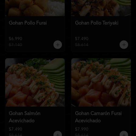
Gohan Pollo Furai
Gohan Pollo Teriyaki
$6.990
$7.490
$7.140
$8.614
Gohan Salmón
Gohan Camarón Furai
Acevichado
Acevichado
$7.490
$7.990
$8.614
$8.614