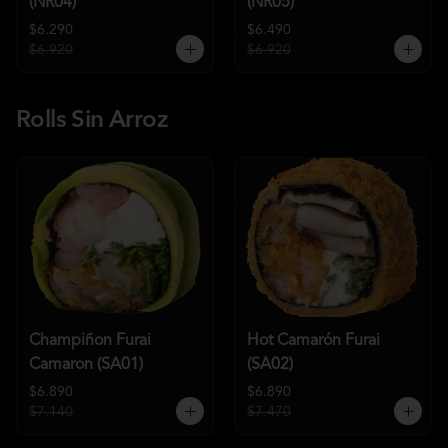
(NR04)
(NR05)
$6.290
$6.490
$6.920
$6.920
Rolls Sin Arroz
Champiñon Furai
Hot Camarón Furai
Camaron (SA01)
(SA02)
$6.890
$6.890
$7.140
$7.470