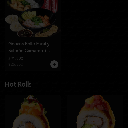
Gohans Pollo Furai y
Salmón Camarón +
2QC
$21.990
$25.850
Hot Rolls