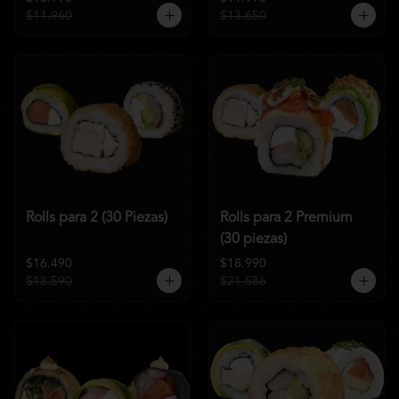
$11.960
$13.650
Rolls para 2 (30 Piezas)
Rolls para 2 Premium
(30 piezas)
$16.490
$18.990
$18.590
$21.586