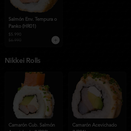
Salmón Env. Tempura o
Panko (HR01)
$5.990
$6.990
Nikkei Rolls
Camarón Cub. Salmón
Camarón Acevichado