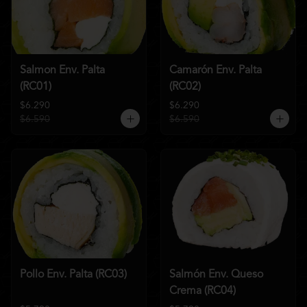
Salmon Env. Palta
Camarón Env. Palta
(RC01)
(RC02)
$6.290
$6.290
$6.590
$6.590
Pollo Env. Palta (RC03)
Salmón Env. Queso
Crema (RC04)