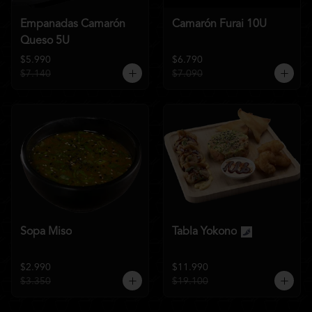
Empanadas Camarón
Camarón Furai 10U
Queso 5U
$5.990
$6.790
$7.140
$7.090
Sopa Miso
Tabla Yokono
$2.990
$11.990
$3.350
$19.100