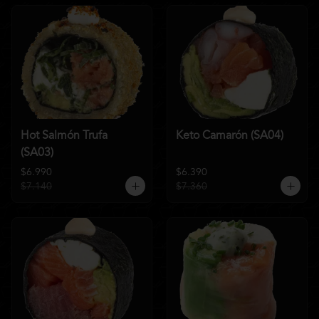
Hot Salmón Trufa
Keto Camarón (SA04)
(SA03)
$6.990
$6.390
$7.140
$7.360