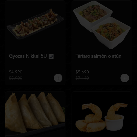
Gyozas Nikkei 5U
Tártaro salmón o atún
$4.990
$5.690
$5.990
$7.140