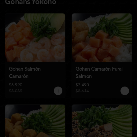
Gohans Yokono
Gohan Salmón
Gohan Camarón Furai
Camarón
Salmon
$6.990
$7.490
$8.039
$8.614