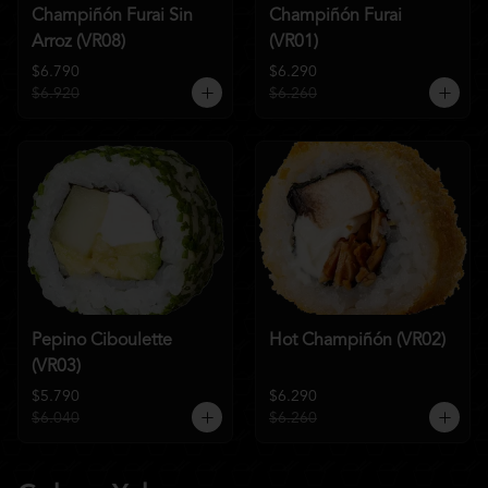
Champiñón Furai Sin
Champiñón Furai
Arroz (VR08)
(VR01)
$6.790
$6.290
$6.920
$6.260
Pepino Ciboulette
Hot Champiñón (VR02)
(VR03)
$5.790
$6.290
$6.040
$6.260