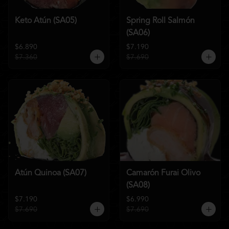
Keto Atún (SA05)
Spring Roll Salmón
(SA06)
$6.890
$7.190
$7.360
$7.690
Atún Quinoa (SA07)
Camarón Furai Olivo
(SA08)
$7.190
$6.990
$7.690
$7.690