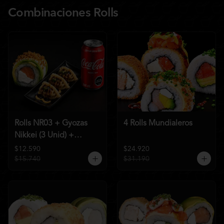
Combinaciones Rolls
Rolls NR03 + Gyozas
4 Rolls Mundialeros
Nikkei (3 Unid) +
Bebida a elección
$12.590
$24.920
$15.740
$31.190