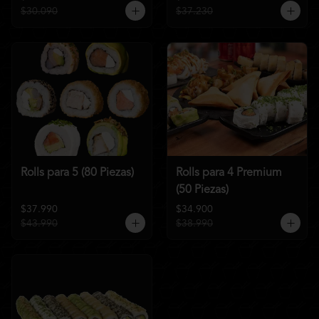
$30.090
$37.230
Rolls para 5 (80 Piezas)
Rolls para 4 Premium
(50 Piezas)
$37.990
$34.900
$43.990
$38.990