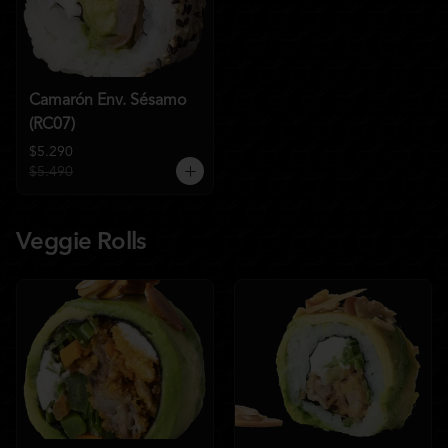
Camarón Env. Sésamo
(RC07)
$5.290
$5.490
Veggie Rolls