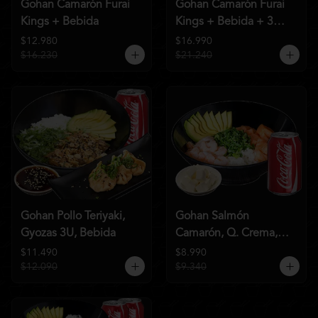
Gohan Camarón Furai
Gohan Camarón Furai
Kings + Bebida
Kings + Bebida + 3
Unid de Gyozas Nikkei
$12.980
$16.990
$16.230
$21.240
Gohan Pollo Teriyaki,
Gohan Salmón
Gyozas 3U, Bebida
Camarón, Q. Crema,
Bebida
$11.490
$8.990
$12.090
$9.340