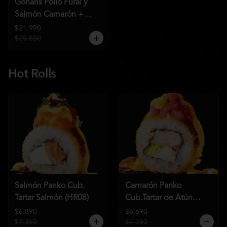
Gohans Pollo Furai y
Salmón Camarón +
2QC
$21.990
$25.850
Hot Rolls
Salmón Panko Cub.
Camarón Panko
Tartar Salmón (HR08)
Cub.Tartar de Atún
(HR07)
$6.890
$6.690
$7.360
$7.360