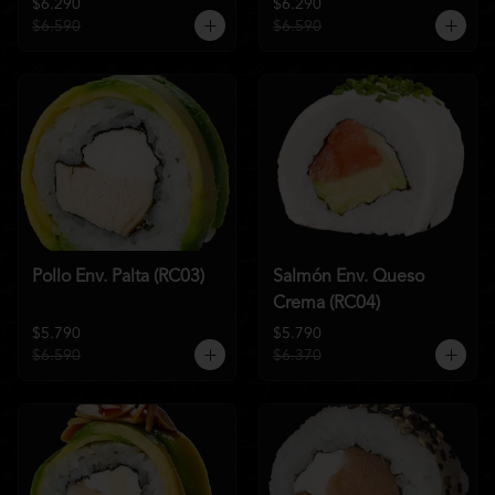
$6.290
$6.290
$6.590
$6.590
Pollo Env. Palta (RC03)
Salmón Env. Queso
Crema (RC04)
$5.790
$5.790
$6.590
$6.370