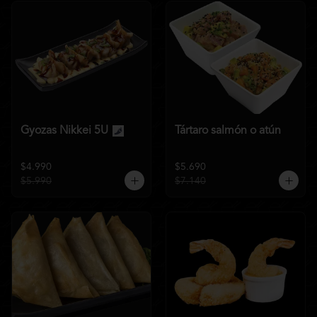
Gyozas Nikkei 5U
Tártaro salmón o atún
$4.990
$5.690
$5.990
$7.140