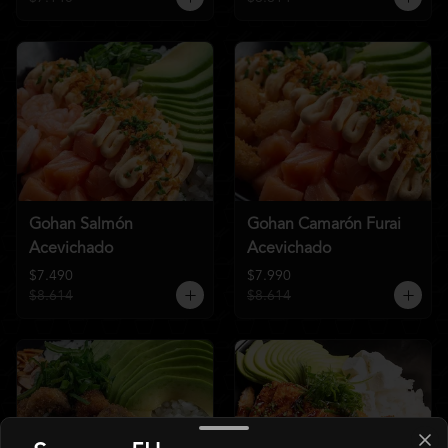
Gohan Salmón
Gohan Camarón Furai
Acevichado
Acevichado
$7.490
$7.990
$8.614
$8.614