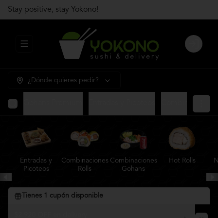
Stay positive, stay Yokono!
Abrir menu de navegación
Login
¿Dónde quieres pedir?
Gohans Premium
Entradas y Picoteos
Combinaciones R
Entradas y
Combinaciones
Combinaciones
Hot Rolls
N
Picoteos
Rolls
Gohans
Tienes
1
cupón disponible
$2.920 OFF en delivery