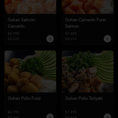
Gohan Salmón
Gohan Camarón Furai
Camarón
Salmon
$6.990
$7.490
$8.039
$8.614
Gohan Pollo Furai
Gohan Pollo Teriyaki
$6.990
$7.490
$7.140
$8.614