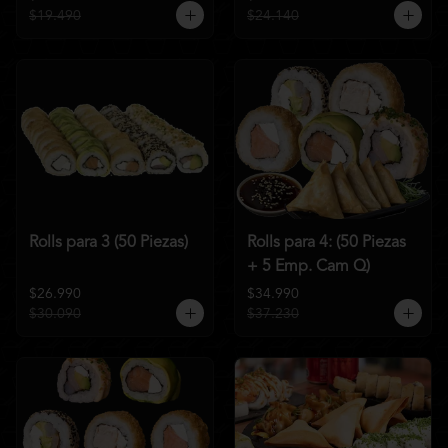
$19.490
$24.140
Rolls para 3 (50 Piezas)
Rolls para 4: (50 Piezas
+ 5 Emp. Cam Q)
$26.990
$34.990
$30.090
$37.230