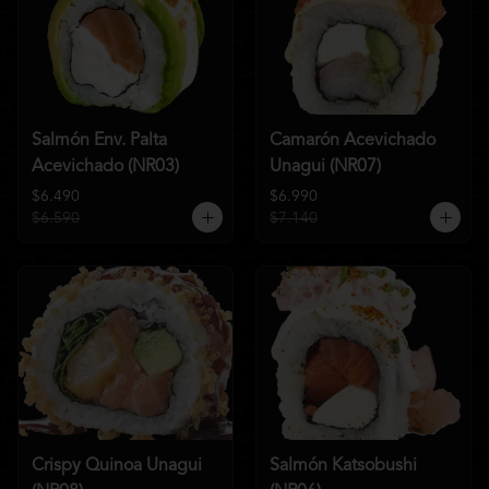
Salmón Env. Palta
Camarón Acevichado
Acevichado (NR03)
Unagui (NR07)
$6.490
$6.990
$6.590
$7.140
Crispy Quinoa Unagui
Salmón Katsobushi