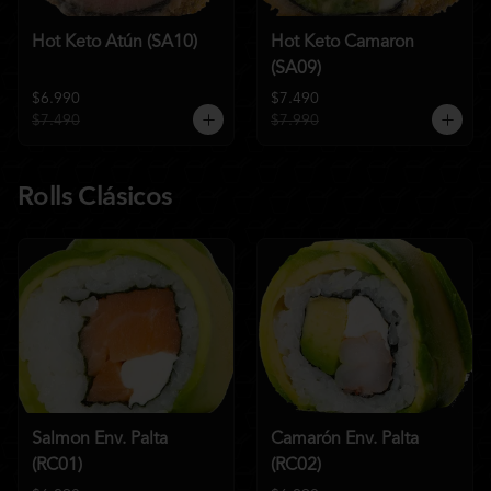
Hot Keto Atún (SA10)
Hot Keto Camaron
(SA09)
$6.990
$7.490
$7.490
$7.990
Rolls Clásicos
Salmon Env. Palta
Camarón Env. Palta
(RC01)
(RC02)