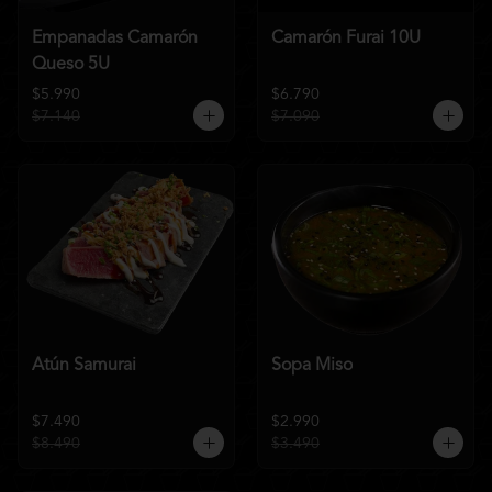
Empanadas Camarón
Camarón Furai 10U
Queso 5U
$5.990
$6.790
$7.140
$7.090
Atún Samurai
Sopa Miso
$7.490
$2.990
$8.490
$3.490