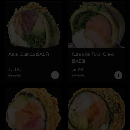
Atún Quinoa (SA07)
Camarón Furai Olivo
(SA08)
$7.190
$6.990
$7.690
$7.690