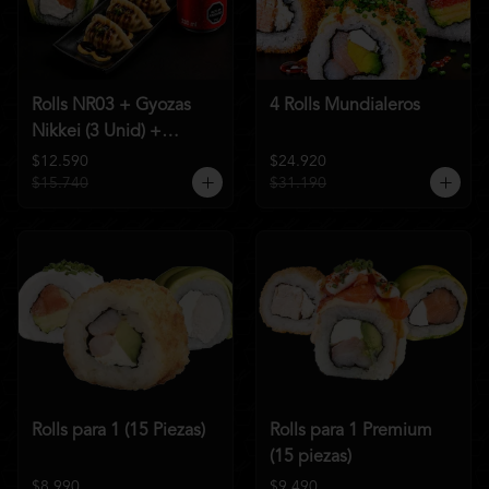
Rolls NR03 + Gyozas
4 Rolls Mundialeros
Nikkei (3 Unid) +
Bebida a elección
$12.590
$24.920
$15.740
$31.190
Rolls para 1 (15 Piezas)
Rolls para 1 Premium
(15 piezas)
$8.990
$9.490