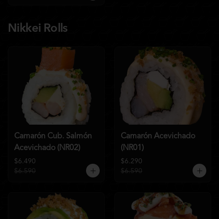
Nikkei Rolls
Camarón Cub. Salmón
Camarón Acevichado
Acevichado (NR02)
(NR01)
$6.490
$6.290
$6.590
$6.590