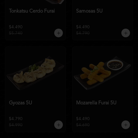
Tonkatsu Cerdo Furai
Samosas 5U
$4.490
$4.490
$5.740
$4.790
Gyozas 5U
Mozarella Furai 5U
$4.790
$4.490
$4.990
$4.690