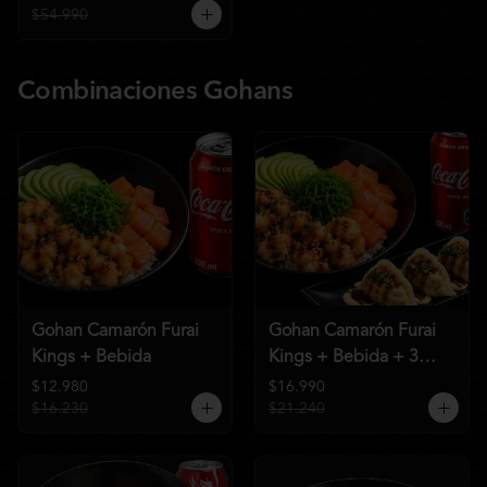
$54.990
Combinaciones Gohans
Gohan Camarón Furai
Gohan Camarón Furai
Kings + Bebida
Kings + Bebida + 3
Unid de Gyozas Nikkei
$12.980
$16.990
$16.230
$21.240