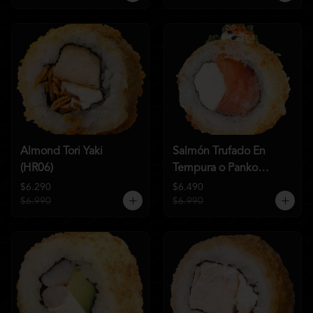
Almond Tori Yaki
Salmón Trufado En
(HR06)
Tempura o Panko
(HR04)
$6.290
$6.490
$6.990
$6.990