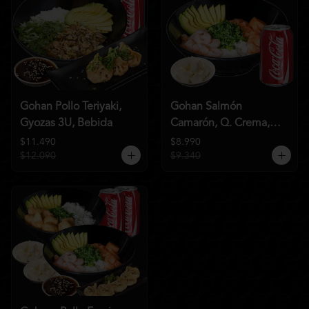
Gohan Pollo Teriyaki,
Gohan Salmón
Gyozas 3U, Bebida
Camarón, Q. Crema,
Bebida
$11.490
$8.990
$12.090
$9.340