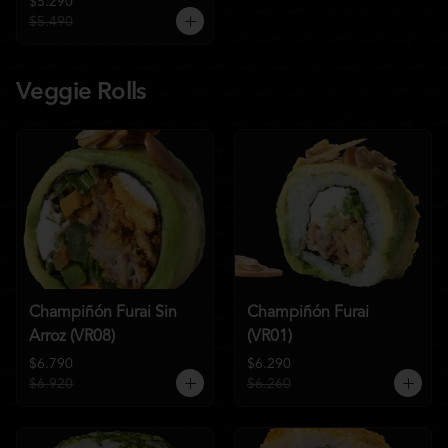
$5.290
$5.490
Veggie Rolls
Champiñón Furai Sin
Champiñón Furai
Arroz (VR08)
(VR01)
$6.790
$6.290
$6.920
$6.260