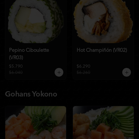
Pepino Ciboulette
Hot Champiñón (VR02)
(VR03)
$5.790
$6.290
$6.040
$6.260
Gohans Yokono