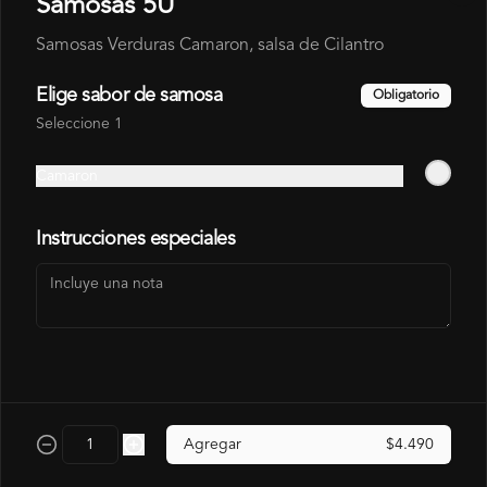
Samosas 5U
Samosas Verduras Camaron, salsa de Cilantro
Gohan Champiñón
Gohan Cerdo Furai
Elige sabor de samosa
Obligatorio
Furai
Seleccione 1
$6.990
$6.490
$7.140
$7.990
Camaron
Instrucciones especiales
Gohan Pollo
Agregar
$4.490
$6.490
$7.140