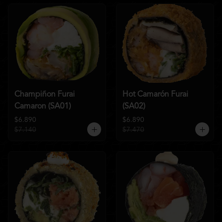
Champiñon Furai
Hot Camarón Furai
Camaron (SA01)
(SA02)
$6.890
$6.890
$7.140
$7.470