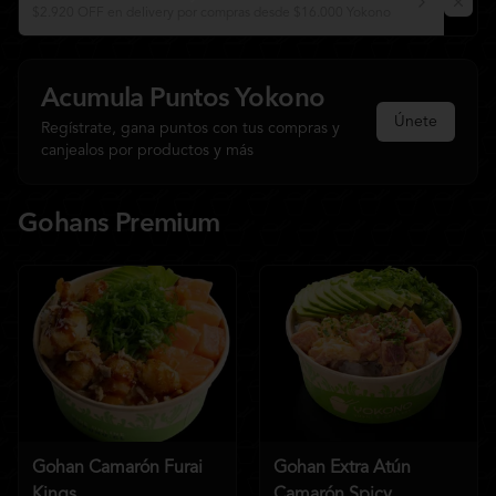
$2.920 OFF en delivery por compras desde $16.000 Yokono
Acumula
Puntos Yokono
Únete
Regístrate, gana puntos con tus compras y
canjealos por productos y más
Gohans Premium
Gohan Camarón Furai
Gohan Extra Atún
Kings
Camarón Spicy