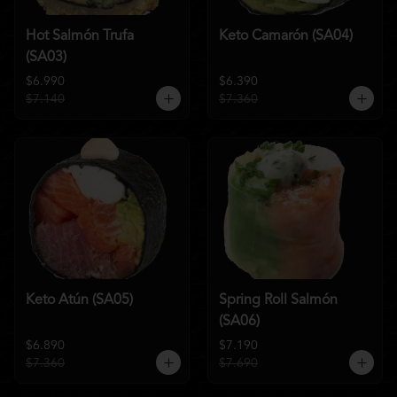
Hot Salmón Trufa
Keto Camarón (SA04)
(SA03)
$6.990
$6.390
$7.140
$7.360
Keto Atún (SA05)
Spring Roll Salmón
(SA06)
$6.890
$7.190
$7.360
$7.690