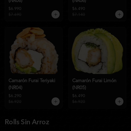
(NR08)
(NR06)
$6.990
$6.490
$7.690
$7.140
Camarón Furai Teriyaki
Camarón Furai Limón
(NR04)
(NR05)
$6.290
$6.490
$6.920
$6.920
Rolls Sin Arroz