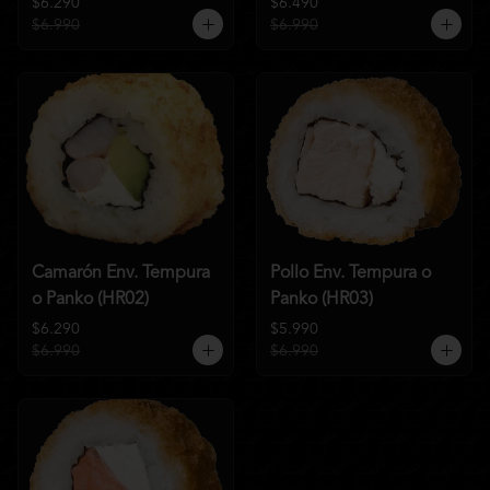
$6.290
$6.490
$6.990
$6.990
Camarón Env. Tempura
Pollo Env. Tempura o
o Panko (HR02)
Panko (HR03)
$6.290
$5.990
$6.990
$6.990