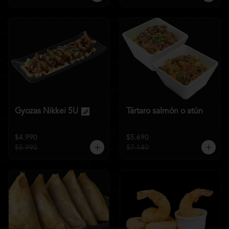
Gyozas Nikkei 5U
Tártaro salmón o atún
$4.990
$5.690
$5.990
$7.140