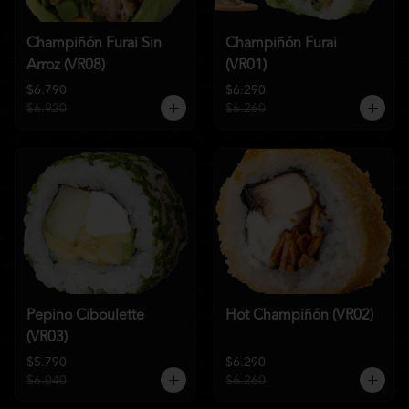
Champiñón Furai Sin
Champiñón Furai
Arroz (VR08)
(VR01)
$6.790
$6.290
$6.920
$6.260
Pepino Ciboulette
Hot Champiñón (VR02)
(VR03)
$5.790
$6.290
$6.040
$6.260