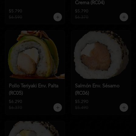
Crema (RC04)
$5.790
$5.790
$6.590
$6.370
Pollo Teriyaki Env. Palta
Salmón Env. Sésamo
(RC05)
(RC06)
$6.290
$5.290
$6.370
$5.490