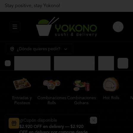
Stay positive, stay Yokono!
Abrir menu de navegación
Login
¿Dónde quieres pedir?
Gohans Premium
Entradas y Picoteos
Combinaciones R
Entradas y
Combinaciones
Combinaciones
Hot Rolls
N
Picoteos
Rolls
Gohans
Cupón disponible
$2.920 OFF en delivery — $2.920
OFF en delivery por compras desde