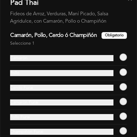
Pad Thai
$7.490
$7.990
$8.614
$8.614
Fideos de Arroz, Verduras, Maní Picado, Salsa
Agridulce, con Camarón, Pollo o Champiñón
Camarón, Pollo, Cerdo ó Champiñón
Obligatorio
Seleccione 1
Camarón
Pollo
Gohan Champiñón
Gohan Cerdo Furai
Furai
Cerdo Furai
$6.990
$6.490
$7.140
$7.990
Camarón Furai
Pollo Furai
Champiñón Furai