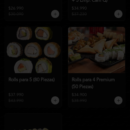
+ 5 Emp. Cam Q)
$26.990
$34.990
$30.090
$37.230
Rolls para 5 (80 Piezas)
Rolls para 4 Premium
(50 Piezas)
$37.990
$34.900
$43.990
$38.990