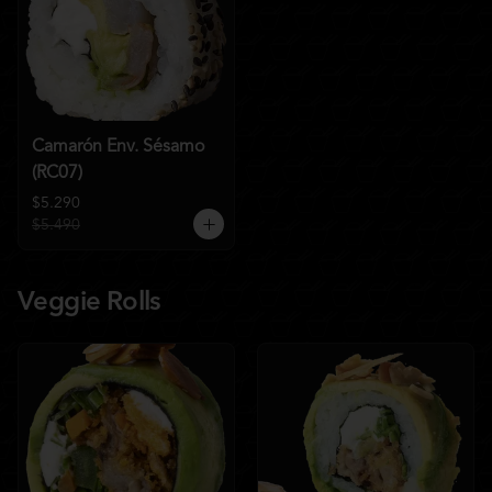
Camarón Env. Sésamo
(RC07)
$5.290
$5.490
Veggie Rolls