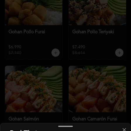
Gohan Pollo Furai
Gohan Pollo Teriyaki
$6.990
$7.490
$7.140
$8.614
Gohan Salmón
Gohan Camarón Furai
Acevichado
Acevichado