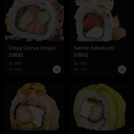
Crispy Quinoa Unagui
Salmón Katsobushi
(NR08)
(NR06)
$6.990
$6.490
$7.690
$7.140