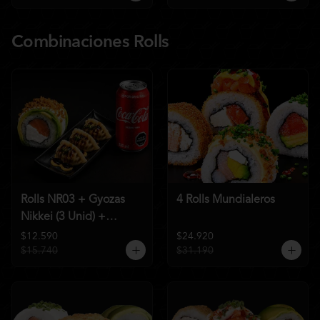
Combinaciones Rolls
Rolls NR03 + Gyozas
4 Rolls Mundialeros
Nikkei (3 Unid) +
Bebida a elección
$12.590
$24.920
$15.740
$31.190