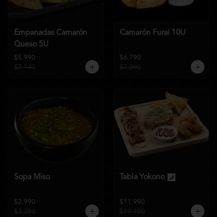
Empanadas Camarón
Camarón Furai 10U
Queso 5U
$5.990
$6.790
$7.140
$7.090
Sopa Miso
Tabla Yokono
$2.990
$11.990
$3.350
$19.100