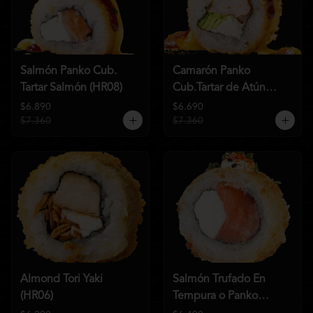
Salmón Panko Cub.
Camarón Panko
Tartar Salmón (HR08)
Cub.Tartar de Atún
(HR07)
$6.890
$6.690
$7.360
$7.360
Almond Tori Yaki
Salmón Trufado En
(HR06)
Tempura o Panko
(HR04)