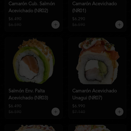
Camarón Cub. Salmón
Camarón Acevichado
Acevichado (NR02)
(NR01)
$6.490
$6.290
$6.590
$6.590
Salmón Env. Palta
Camarón Acevichado
Acevichado (NR03)
Unagui (NR07)
$6.490
$6.990
$6.590
$7.140