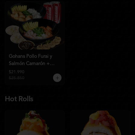
Gohans Pollo Furai y
Salmón Camarón +
2QC
$21.990
$25.850
Hot Rolls