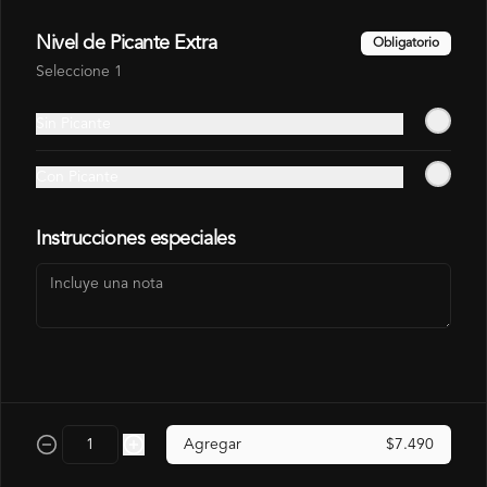
Nivel de Picante Extra
Obligatorio
Seleccione 1
Gohan Pollo
Sin Picante
$6.490
Con Picante
$7.140
Instrucciones especiales
Arma Tu Gohan
Agregar
$7.490