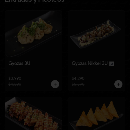
Entradas y Picoteos
Gyozas 3U
Gyozas Nikkei 3U
$3.990
$4.290
$4.590
$5.590