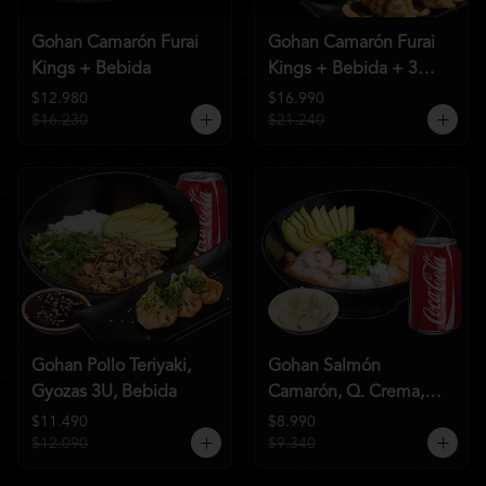
Gohan Camarón Furai
Gohan Camarón Furai
Kings + Bebida
Kings + Bebida + 3
Unid de Gyozas Nikkei
$12.980
$16.990
$16.230
$21.240
Gohan Pollo Teriyaki,
Gohan Salmón
Gyozas 3U, Bebida
Camarón, Q. Crema,
Bebida
$11.490
$8.990
$12.090
$9.340