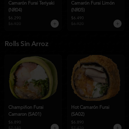
Camarón Furai Teriyaki
Camarón Furai Limón
(NR04)
(NR05)
$6.290
$6.490
$6.920
$6.920
Rolls Sin Arroz
Champiñon Furai
Hot Camarón Furai
Camaron (SA01)
(SA02)
$6.890
$6.890
$7.140
$7.470