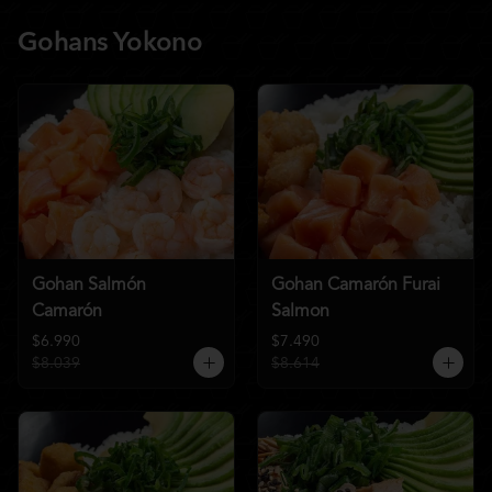
Gohans Yokono
Gohan Salmón
Gohan Camarón Furai
Camarón
Salmon
$6.990
$7.490
$8.039
$8.614