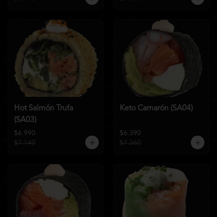
Hot Salmón Trufa
Keto Camarón (SA04)
(SA03)
$6.990
$6.390
$7.140
$7.360