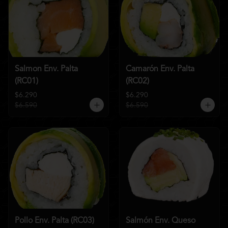
Salmon Env. Palta
Camarón Env. Palta
(RC01)
(RC02)
$6.290
$6.290
$6.590
$6.590
Pollo Env. Palta (RC03)
Salmón Env. Queso