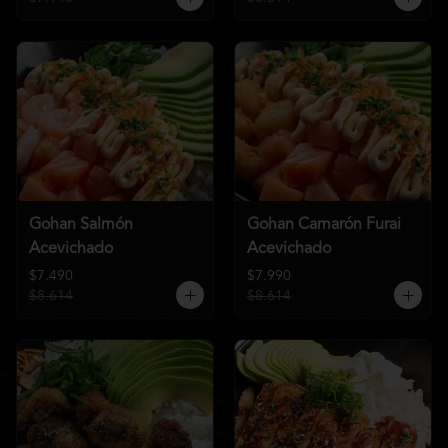
Gohan Salmón
Gohan Camarón Furai
Acevichado
Acevichado
$7.490
$7.990
$8.614
$8.614