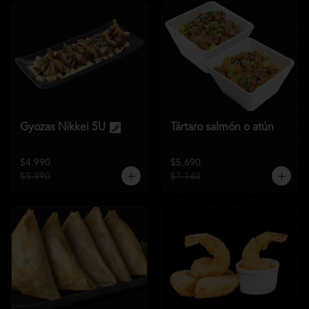
Gyozas Nikkei 5U
Tártaro salmón o atún
$4.990
$5.690
$5.990
$7.140