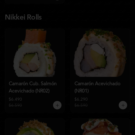
Nikkei Rolls
Camarón Cub. Salmón
Camarón Acevichado
Acevichado (NR02)
(NR01)
$6.490
$6.290
$6.590
$6.590