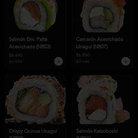
Salmón Env. Palta
Camarón Acevichado
Acevichado (NR03)
Unagui (NR07)
$6.490
$6.990
$6.590
$7.140
Crispy Quinoa Unagui
Salmón Katsobushi