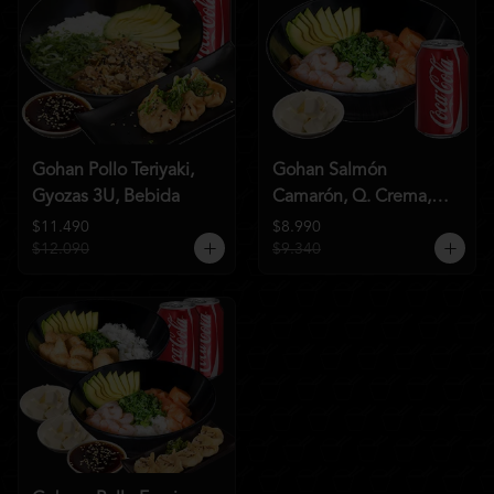
Gohan Pollo Teriyaki,
Gohan Salmón
Gyozas 3U, Bebida
Camarón, Q. Crema,
Bebida
$11.490
$8.990
$12.090
$9.340