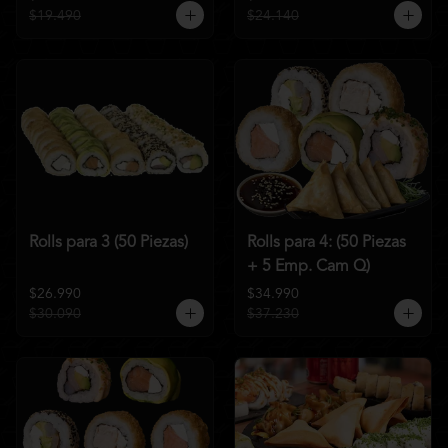
$19.490
$24.140
Rolls para 3 (50 Piezas)
Rolls para 4: (50 Piezas
+ 5 Emp. Cam Q)
$26.990
$34.990
$30.090
$37.230