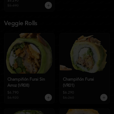
$5.290
$5.490
Veggie Rolls
Champiñón Furai Sin
Champiñón Furai
Arroz (VR08)
(VR01)
$6.790
$6.290
$6.920
$6.260