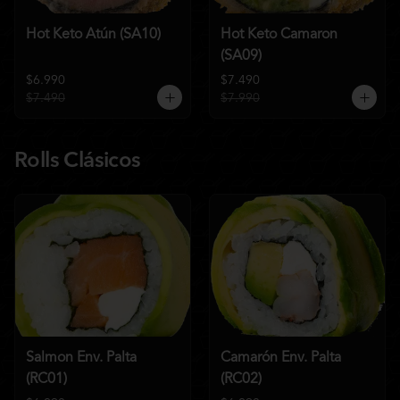
Hot Keto Atún (SA10)
Hot Keto Camaron
(SA09)
$6.990
$7.490
$7.490
$7.990
Rolls Clásicos
Salmon Env. Palta
Camarón Env. Palta
(RC01)
(RC02)