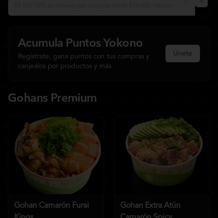
$2.920 OFF en delivery por compras desde $16.000 Yokono
Acumula
Puntos Yokono
Únete
Regístrate, gana puntos con tus compras y
canjealos por productos y más
Gohans Premium
Gohan Camarón Furai
Gohan Extra Atún
Kings
Camarón Spicy