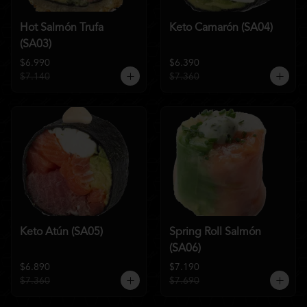
Hot Salmón Trufa
Keto Camarón (SA04)
(SA03)
$6.990
$6.390
$7.140
$7.360
Keto Atún (SA05)
Spring Roll Salmón
(SA06)
$6.890
$7.190
$7.360
$7.690