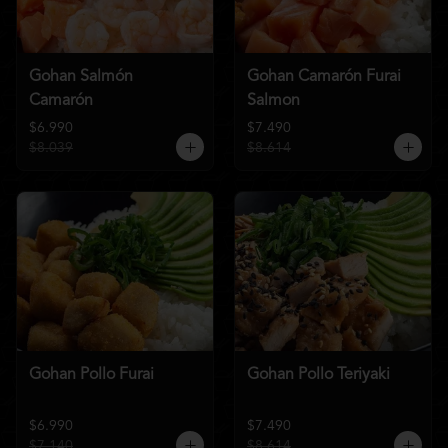
Gohan Salmón
Gohan Camarón Furai
Camarón
Salmon
$6.990
$7.490
$8.039
$8.614
Gohan Pollo Furai
Gohan Pollo Teriyaki
$6.990
$7.490
$7.140
$8.614