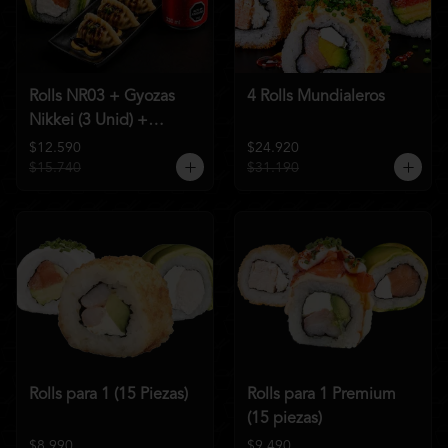
Rolls NR03 + Gyozas
4 Rolls Mundialeros
Nikkei (3 Unid) +
Bebida a elección
$12.590
$24.920
$15.740
$31.190
Rolls para 1 (15 Piezas)
Rolls para 1 Premium
(15 piezas)
$8.990
$9.490