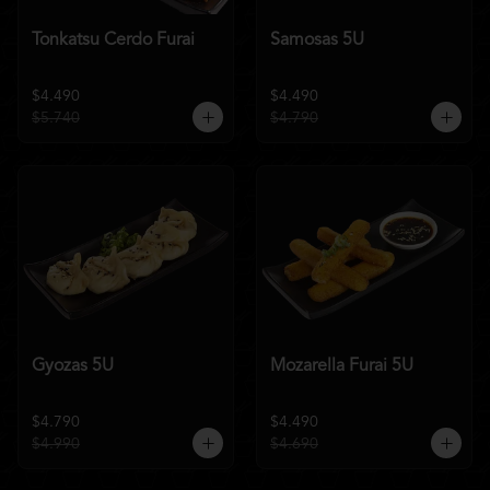
Tonkatsu Cerdo Furai
Samosas 5U
$4.490
$4.490
$5.740
$4.790
Gyozas 5U
Mozarella Furai 5U
$4.790
$4.490
$4.990
$4.690