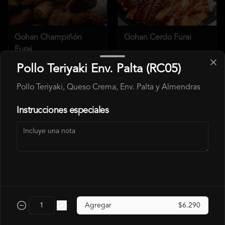
Gohan Champiñón
Gohan Cerdo Furai
Furai
$6.990
$6.490
Pollo Teriyaki Env. Palta (RC05)
$7.140
$7.990
Pollo Teriyaki, Queso Crema, Env. Palta y Almendras
Instrucciones especiales
Gohan Pollo
Agregar
$6.290
$6.490
$7.140