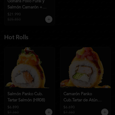
Gohans Pollo Furai y
Salmón Camarón +
2QC
$21.990
$25.850
Hot Rolls
Salmón Panko Cub.
Camarón Panko
Tartar Salmón (HR08)
Cub.Tartar de Atún
(HR07)
$6.890
$6.690
$7.360
$7.360