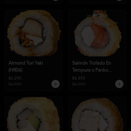
Almond Tori Yaki
Salmón Trufado En
(HR06)
Tempura o Panko
(HR04)
$6.290
$6.490
$6.990
$6.990