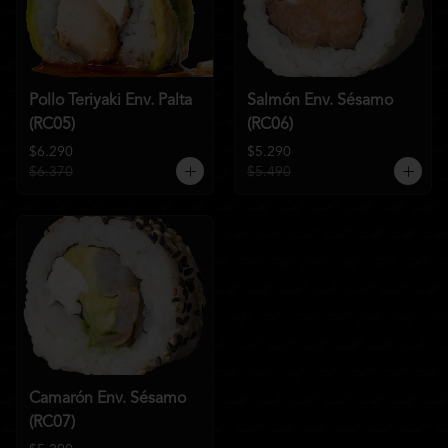
Pollo Teriyaki Env. Palta
Salmón Env. Sésamo
(RC05)
(RC06)
$6.290
$5.290
$6.370
$5.490
Camarón Env. Sésamo
(RC07)