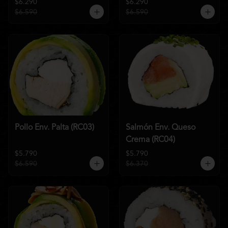
$6.290
$6.290
$6.590
$6.590
Pollo Env. Palta (RC03)
Salmón Env. Queso
Crema (RC04)
$5.790
$5.790
$6.590
$6.370