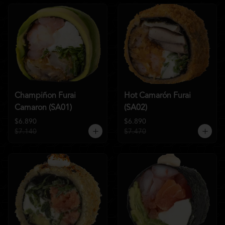
Champiñon Furai
Hot Camarón Furai
Camaron (SA01)
(SA02)
$6.890
$6.890
$7.140
$7.470