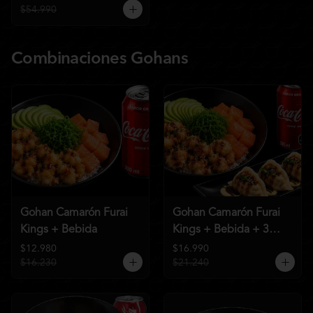
$54.990
Combinaciones Gohans
Gohan Camarón Furai
Gohan Camarón Furai
Kings + Bebida
Kings + Bebida + 3
Unid de Gyozas Nikkei
$12.980
$16.990
$16.230
$21.240