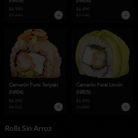
(NR08)
(NR06)
$6.990
$6.490
$7.690
$7.140
Camarón Furai Teriyaki
Camarón Furai Limón
(NR04)
(NR05)
$6.290
$6.490
$6.920
$6.920
Rolls Sin Arroz