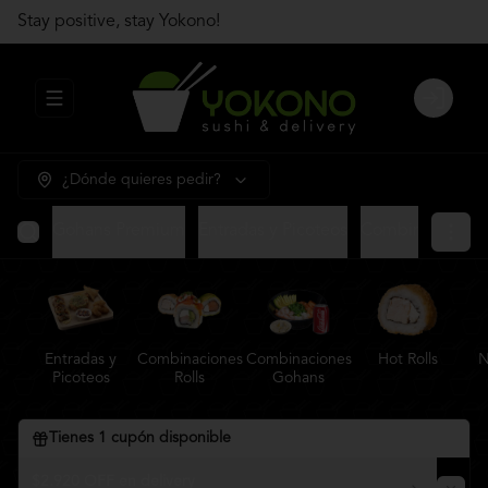
Stay positive, stay Yokono!
Abrir menu de navegación
Login
¿Dónde quieres pedir?
Gohans Premium
Entradas y Picoteos
Combinaciones R
Entradas y
Combinaciones
Combinaciones
Hot Rolls
N
Picoteos
Rolls
Gohans
Tienes
1
cupón disponible
$2.920 OFF en delivery