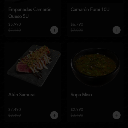
Empanadas Camarón
Camarón Furai 10U
Queso 5U
$5.990
$6.790
$7.140
$7.090
Atún Samurai
Sopa Miso
$7.490
$2.990
$8.490
$3.490