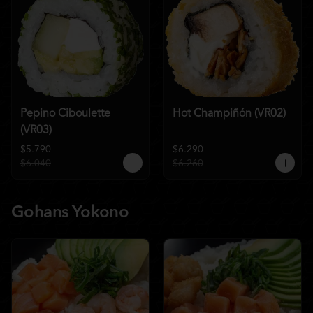
Pepino Ciboulette
Hot Champiñón (VR02)
(VR03)
$5.790
$6.290
$6.040
$6.260
Gohans Yokono