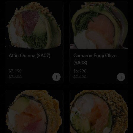
Atún Quinoa (SA07)
Camarón Furai Olivo
(SA08)
$7.190
$6.990
$7.690
$7.690