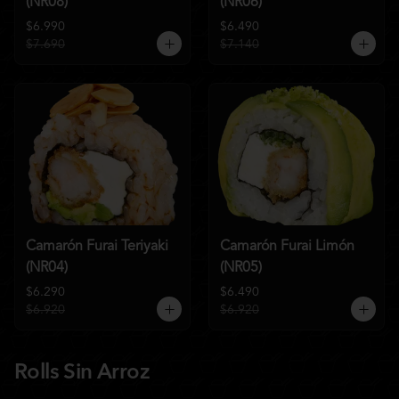
(NR08)
(NR06)
$6.990
$6.490
$7.690
$7.140
Camarón Furai Teriyaki
Camarón Furai Limón
(NR04)
(NR05)
$6.290
$6.490
$6.920
$6.920
Rolls Sin Arroz