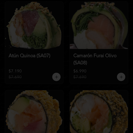
Atún Quinoa (SA07)
Camarón Furai Olivo
(SA08)
$7.190
$6.990
$7.690
$7.690