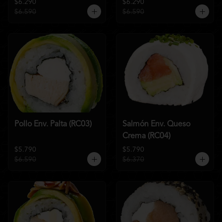
$6.290
$6.290
$6.590
$6.590
Pollo Env. Palta (RC03)
Salmón Env. Queso
Crema (RC04)
$5.790
$5.790
$6.590
$6.370