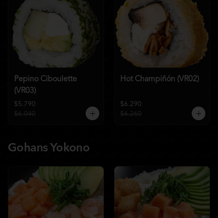
Pepino Ciboulette
Hot Champiñón (VR02)
(VR03)
$5.790
$6.290
$6.040
$6.260
Gohans Yokono