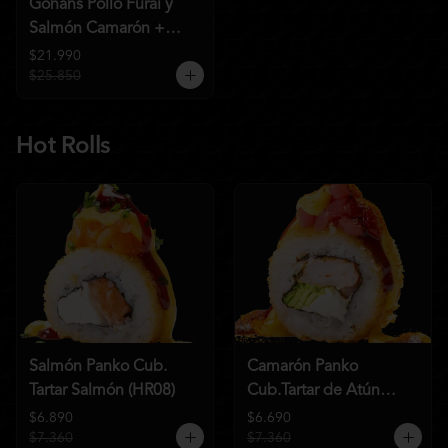
Gohans Pollo Furai y
Salmón Camarón +
2QC
$21.990
$25.850
Hot Rolls
Salmón Panko Cub.
Camarón Panko
Tartar Salmón (HR08)
Cub.Tartar de Atún
(HR07)
$6.890
$6.690
$7.360
$7.360