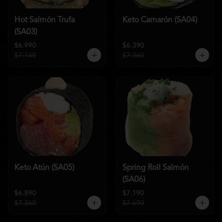
Hot Salmón Trufa
Keto Camarón (SA04)
(SA03)
$6.990
$6.390
$7.140
$7.360
Keto Atún (SA05)
Spring Roll Salmón
(SA06)
$6.890
$7.190
$7.360
$7.690