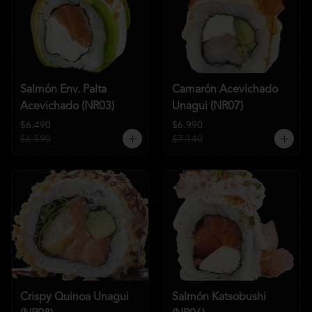
Salmón Env. Palta
Camarón Acevichado
Acevichado (NR03)
Unagui (NR07)
$6.490
$6.990
$6.590
$7.140
Crispy Quinoa Unagui
Salmón Katsobushi