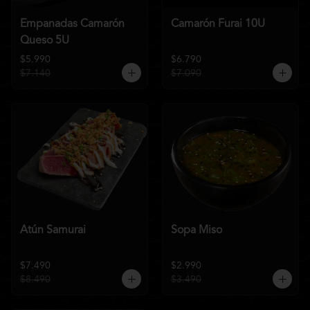
Empanadas Camarón
Camarón Furai 10U
Queso 5U
$5.990
$6.790
$7.140
$7.090
Atún Samurai
Sopa Miso
$7.490
$2.990
$8.490
$3.490