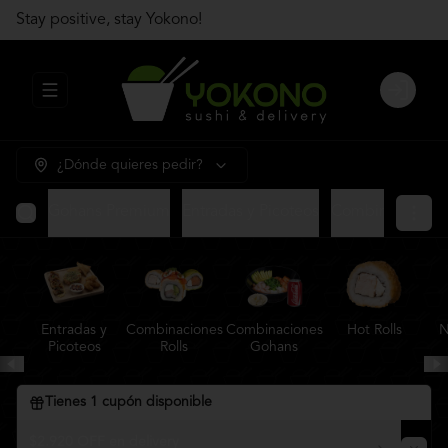
Stay positive, stay Yokono!
Abrir menu de navegación
Login
¿Dónde quieres pedir?
Gohans Premium
Entradas y Picoteos
Combinaciones R
Entradas y
Combinaciones
Combinaciones
Hot Rolls
N
Picoteos
Rolls
Gohans
Tienes
1
cupón disponible
$2.920 OFF en delivery