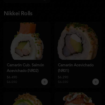
Nikkei Rolls
Camarón Cub. Salmón
Camarón Acevichado
Acevichado (NR02)
(NR01)
$6.490
$6.290
$6.590
$6.590