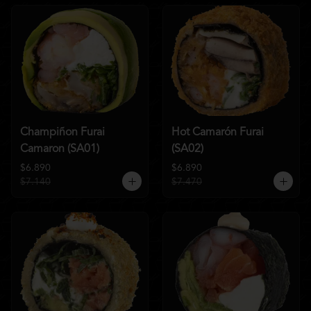
Champiñon Furai
Hot Camarón Furai
Camaron (SA01)
(SA02)
$6.890
$6.890
$7.140
$7.470