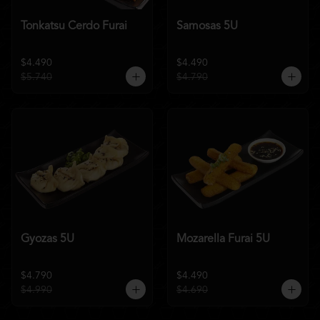
Tonkatsu Cerdo Furai
Samosas 5U
$4.490
$4.490
$5.740
$4.790
Gyozas 5U
Mozarella Furai 5U
$4.790
$4.490
$4.990
$4.690