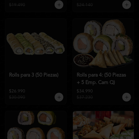
$19.490
$24.140
Rolls para 3 (50 Piezas)
Rolls para 4: (50 Piezas
+ 5 Emp. Cam Q)
$26.990
$34.990
$30.090
$37.230