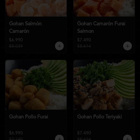
Gohan Salmón
Gohan Camarón Furai
Camarón
Salmon
$6.990
$7.490
$8.039
$8.614
Gohan Pollo Furai
Gohan Pollo Teriyaki
$6.990
$7.490
$7.140
$8.614