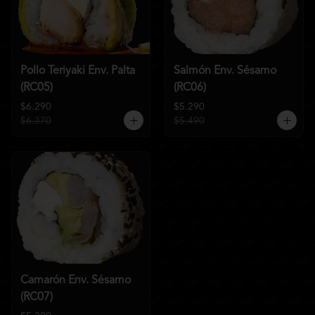
Pollo Teriyaki Env. Palta
Salmón Env. Sésamo
(RC05)
(RC06)
$6.290
$5.290
$6.370
$5.490
Camarón Env. Sésamo
(RC07)