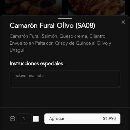
Gohan Champiñón
Gohan Cerdo Furai
Camarón Furai Olivo (SA08)
Furai
Camarón Furai, Salmón, Queso crema, Cilantro,
$6.990
$6.490
$7.140
$7.990
Envuelto en Palta con Crispy de Quínoa al Olivo y
Unagui
Instrucciones especiales
Gohan Pollo
Agregar
$6.990
$6.490
$7.140