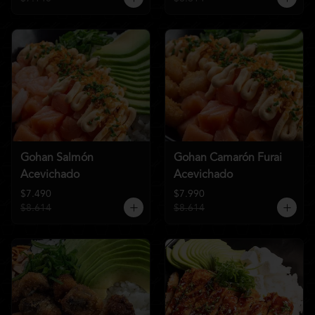
Gohan Salmón
Gohan Camarón Furai
Acevichado
Acevichado
$7.490
$7.990
$8.614
$8.614