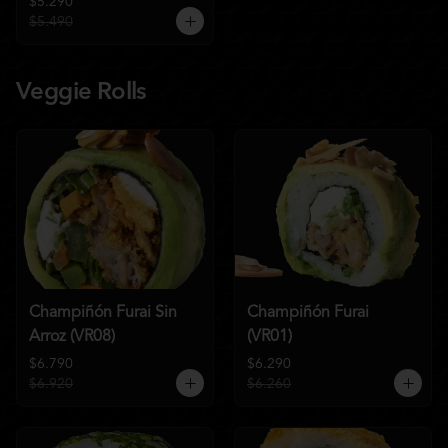
$5.290
$5.490
Veggie Rolls
Champiñón Furai Sin
Champiñón Furai
Arroz (VR08)
(VR01)
$6.790
$6.290
$6.920
$6.260