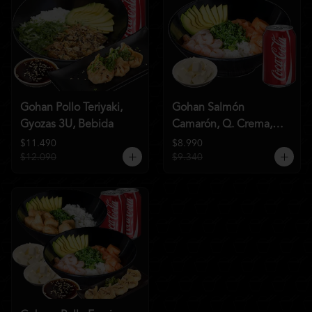
Gohan Pollo Teriyaki,
Gohan Salmón
Gyozas 3U, Bebida
Camarón, Q. Crema,
Bebida
$11.490
$8.990
$12.090
$9.340