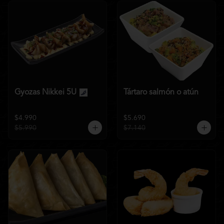
Gyozas Nikkei 5U
Tártaro salmón o atún
$4.990
$5.690
$5.990
$7.140