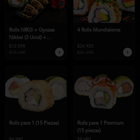
Rolls NR03 + Gyozas
4 Rolls Mundialeros
Nikkei (3 Unid) +
Bebida a elección
$12.590
$24.920
$15.740
$31.190
Rolls para 1 (15 Piezas)
Rolls para 1 Premium
(15 piezas)
$8.990
$9.490