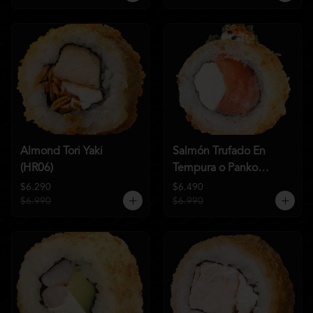
Almond Tori Yaki
Salmón Trufado En
(HR06)
Tempura o Panko
(HR04)
$6.290
$6.490
$6.990
$6.990