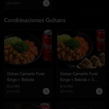
$54.990
Combinaciones Gohans
Gohan Camarón Furai
Gohan Camarón Furai
Kings + Bebida
Kings + Bebida + 3
Unid de Gyozas Nikkei
$12.980
$16.990
$16.230
$21.240