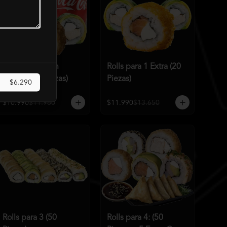
Rolls para 1 con
Rolls para 1 Extra (20
bebida (15 Piezas)
Piezas)
$6.290
$10.990
$11.960
$11.990
$13.650
Rolls para 3 (50
Rolls para 4: (50