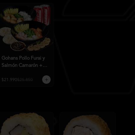
Gohans Pollo Furai y
Salmón Camarón +
2QC
$21.990
$25.850