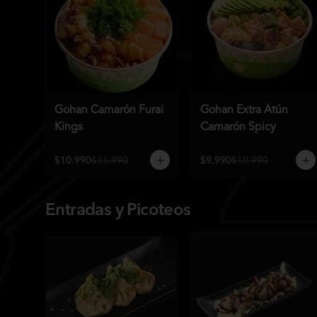
Gohan Camarón Furai
Gohan Extra Atún
Kings
Camarón Spicy
$10.990
$11.990
$9.990
$10.990
Entradas y Picoteos