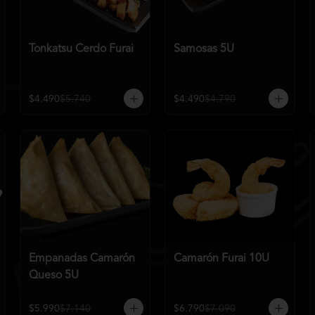
Tonkatsu Cerdo Furai
Samosas 5U
$4.490
$5.740
$4.490
$4.790
Empanadas Camarón
Camarón Furai 10U
Queso 5U
$5.990
$7.140
$6.790
$7.090