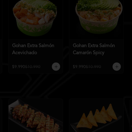
Gohan Extra Salmón
Gohan Extra Salmón
Acevichado
Camarón Spicy
$9.990
$10.990
$9.990
$10.990