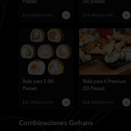
Piezas)
(30 piezas)
$16.490
$18.590
$18.990
$21.586
Rolls para 5 (80
Rolls para 4 Premium
Piezas)
(50 Piezas)
$37.990
$43.990
$34.900
$38.990
Combinaciones Gohans