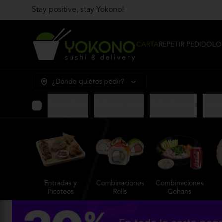
Stay positive, stay Yokono!
CARTA
REPETIR PEDIDO
LO
¿Dónde quieres pedir?
ns
Hot Rolls
Nikkei Rolls
Rolls Sin Arroz
Rolls Clásicos
Veggi
Entradas y
Combinaciones
Combinaciones
Picoteos
Rolls
Gohans