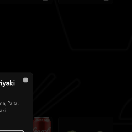
iyaki
Close
a, Palta,
aki