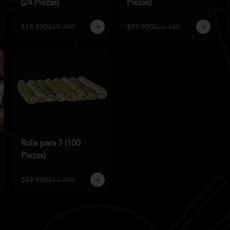
(24 Piezas)
Piezas)
$18.990
$19.490
$19.990
$24.140
Rolls para 7 (100
Piezas)
$49.990
$54.990