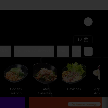
Login
$0
viches
Agregados Adicionales
Postres
Bebidas
Gohans
Platos
Ceviches
Agregad
Yokono
Calientes
Adiciona