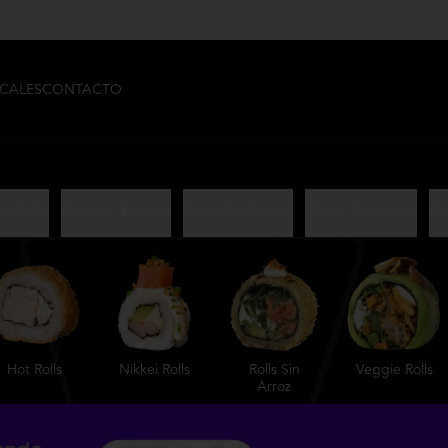
CALES
CONTACTO
e Rolls
Gohans Yokono
Arma Tu Gohan
Platos Calientes
Ce
Hot Rolls
Nikkei Rolls
Rolls Sin
Veggie Rolls
Arroz