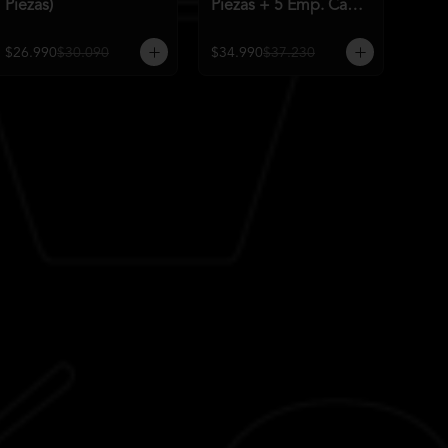
Piezas)
Piezas + 5 Emp. Cam
Q)
$26.990
$30.090
$34.990
$37.230