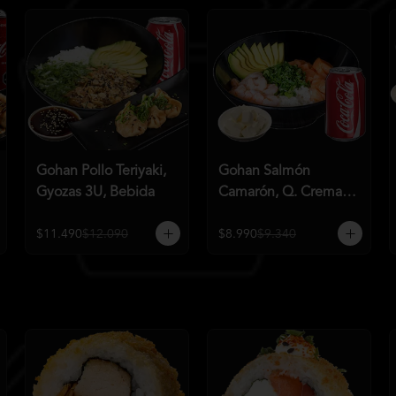
Gohan Pollo Teriyaki,
Gohan Salmón
Gyozas 3U, Bebida
Camarón, Q. Crema,
Bebida
$11.490
$12.090
$8.990
$9.340