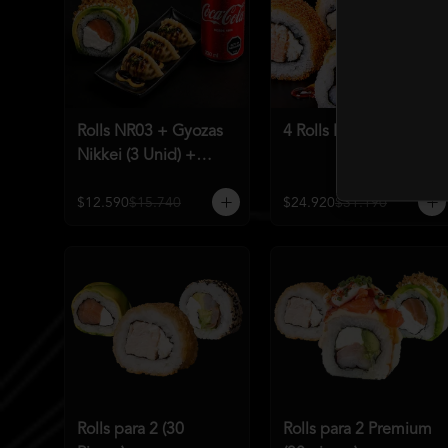
Rolls NR03 + Gyozas
4 Rolls Mundialeros
Nikkei (3 Unid) +
Bebida a elección
$12.590
$15.740
$24.920
$31.190
Rolls para 2 (30
Rolls para 2 Premium