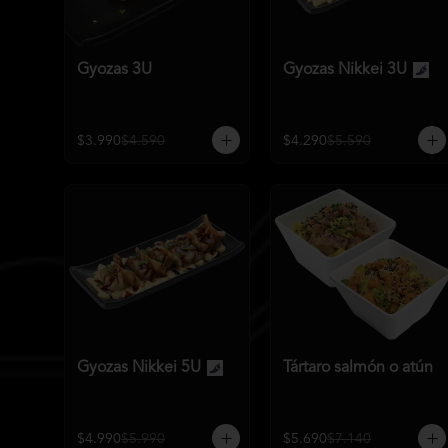
Gyozas 3U
Gyozas Nikkei 3U
$3.990
$4.590
$4.290
$5.590
Gyozas Nikkei 5U
Tártaro salmón o atún
$4.990
$5.990
$5.690
$7.140