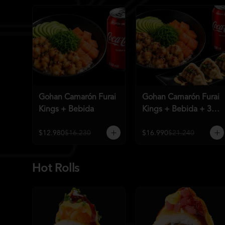
Gohan Camarón Furai
Gohan Camarón Furai
Kings + Bebida
Kings + Bebida + 3
Unid de Gyozas
Nikkei
$12.980
$16.230
$16.990
$21.240
Hot Rolls