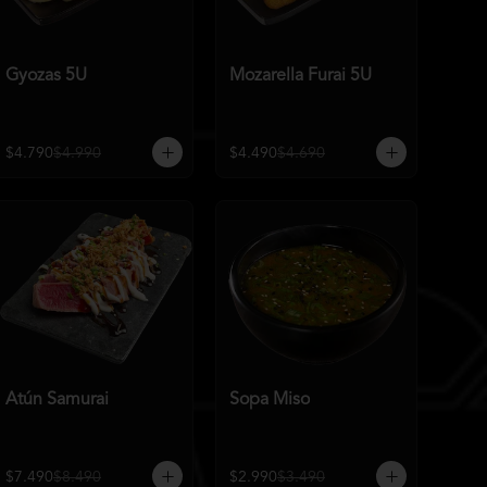
Gyozas 5U
Mozarella Furai 5U
$4.790
$4.990
$4.490
$4.690
Atún Samurai
Sopa Miso
$7.490
$8.490
$2.990
$3.490